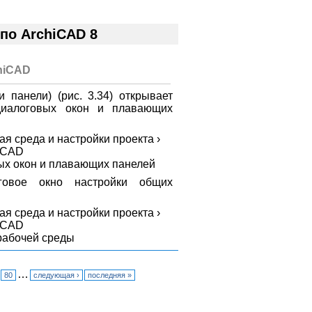
по ArchiCAD 8
hiCAD
 панели) (рис. 3.34) открывает
диалоговых окон и плавающих
ых окон и плавающих панелей
говое окно настройки общих
рабочей среды
…
80
следующая ›
последняя »