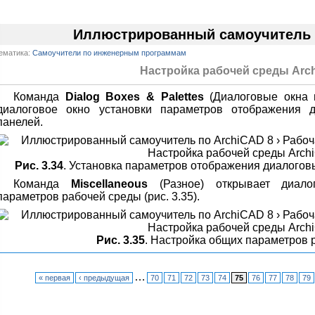
Иллюстрированный самоучитель 
ематика:
Самоучители по инженерным программам
Настройка рабочей среды Arc
Команда
Dialog Boxes & Palettes
(Диалоговые окна и
диалоговое окно установки параметров отображения 
панелей.
Рис. 3.34
. Установка параметров отображения диалогов
Команда
Miscellaneous
(Разное) открывает диало
параметров рабочей среды (рис. 3.35).
Рис. 3.35
. Настройка общих параметров 
…
« первая
‹ предыдущая
70
71
72
73
74
75
76
77
78
79