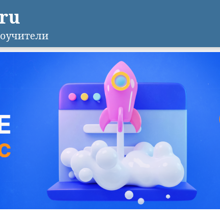
.ru
оучители