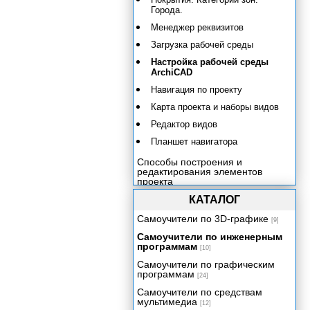
Города.
Менеджер реквизитов
Загрузка рабочей среды
Настройка рабочей среды
ArchiCAD
Навигация по проекту
Карта проекта и наборы видов
Редактор видов
Планшет навигатора
Способы построения и
редактирования элементов
проекта
Создание конструктивных
КАТАЛОГ
элементов
Самоучители по 3D-графике
[9]
Размещение библиотечных
элементов
Самоучители по инженерным
программам
[10]
2D-черчение и образмеривание
Самоучители по графическим
Извлечение информации о
программам
проекте
[24]
Самоучители по средствам
Визуализация проектов в
мультимедиа
ArchiCAD
[12]