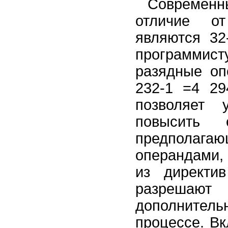
Современны
отличие от
являются 32
программис
разядные оп
232-1 =4 29
позволяет 
повысить 
предполага
операндами,
из директ
разрешаю
дополнител
процессе. В