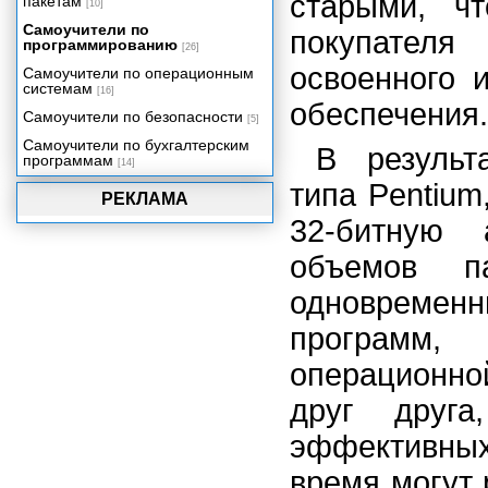
старыми, чт
пакетам
[10]
Самоучители по
покупател
программированию
[26]
освоенного 
Самоучители по операционным
системам
[16]
обеспечения.
Самоучители по безопасности
[5]
Самоучители по бухгалтерским
В результ
программам
[14]
типа Pentium
РЕКЛАМА
32-битную 
объемов п
одновреме
программ,
операционн
друг друга
эффективных 
время могут 