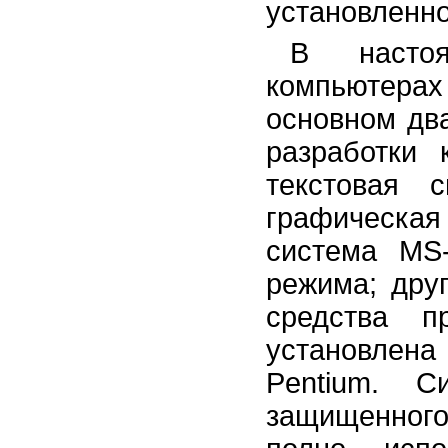
установленно
В насто
компьютер
основном дв
разработки 
текстовая 
графическа
система MS
режима; дру
средства п
установлен
Pentium. 
защищенног