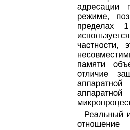
адресации 
режиме, по
пределах 
используетс
частности, 
несовмести
памяти объ
отличие за
аппаратно
аппаратной
микропроцесс
Реальный 
отношение 