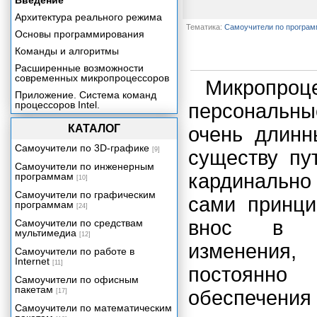
Введение
Архитектура реального режима
Тематика:
Самоучители по програ
Основы программирования
Команды и алгоритмы
Расширенные возможности
современных микропроцессоров
Микропр
Приложение. Система команд
процессоров Intel.
персональны
КАТАЛОГ
очень длинн
Самоучители по 3D-графике
[9]
существу пу
Самоучители по инженерным
кардинально
программам
[10]
Самоучители по графическим
сами принци
программам
[24]
внос в ми
Самоучители по средствам
мультимедиа
[12]
изменения
Самоучители по работе в
Internet
[11]
постоянно
Самоучители по офисным
пакетам
обеспечения
[17]
Самоучители по математическим