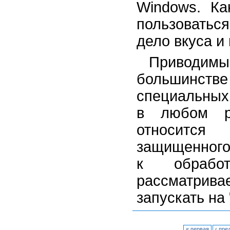
Windows. Ка
пользоватьс
дело вкуса и
Приводи
большинстве
специальных
в любом р
относится
защищенного 
к обрабо
рассматривае
запускать на
« первая
‹ пр