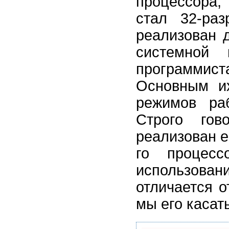
процессора,
стал 32-ра
реализован 
системной 
программист
Основным их
режимов ра
Строго гов
реализован е
го процес
использован
отличается о
мы его касат