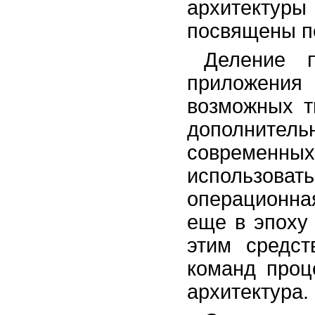
архитекту
посвящены п
Деление 
приложения
возможных т
дополните
современн
использоват
операционн
еще в эпоху 
этим средст
команд проц
архитектура.