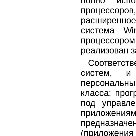
полно испо
процессоров
расширенное
система Wi
процессор
реализован 
Соответс
систем, и
персональны
класса: про
под управл
приложе
предназна
(приложения