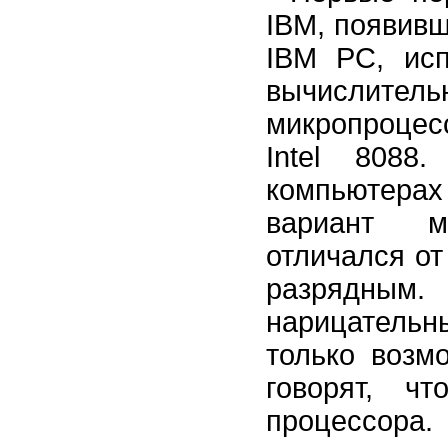
IBM, появивш
IBM PC, исп
вычислит
микропроце
Intel 8088
компьютера
вариант м
отличался от
разрядны
нарицательн
только возм
говорят, ч
процессора.