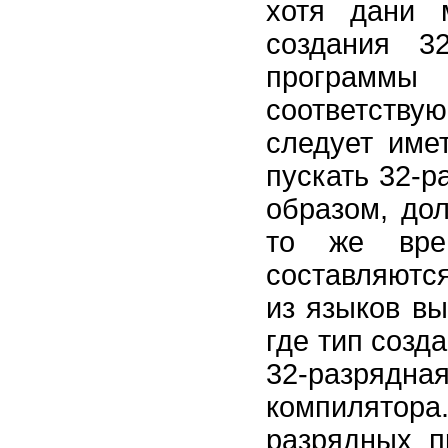
хотя дани 
создания 3
программ
соответству
следует име
пускать 32-р
образом, до
то же вре
составляются
из языков вы
где тип созд
32-разряд
компилятора
разрядных п