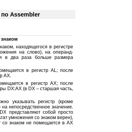
по Assembler
 знаком
наком, находящегося в регистре
ожения на слово), на операнд-
ия в два раза больше размера
омещается в регистр AL; после
р АХ.
омещается в регистр АХ; после
ры DX:AX (в DX – старшая часть,
но указывать регистр (кроме
е на непосредственное значение.
DX представляют собой просто
ьтат умножения со знаком верен),
т со знаком не помещается в АХ