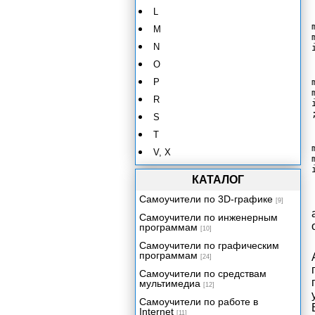
L
M
N
O
P
R
S
T
V, X
КАТАЛОГ
Самоучители по 3D-графике
[9]
Самоучители по инженерным
программам
[10]
Самоучители по графическим
программам
[24]
Самоучители по средствам
мультимедиа
[12]
Самоучители по работе в
Internet
[11]