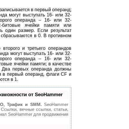
записывается в первый операнд;
нда могут выступать 16- или 32-
орого операнда – 16- или 32-
2-битовые ячейки памяти или
ь один размер. Если результат
 сбрасываются в 0. В противном
второго и третьего операндов
нда могут выступать 16- или 32-
орого операнда – 16- или 32-
товые ячейки памяти; в качестве
е. Два первых операнда должны
я в первый операнд, флаги CF и
тся в 1.
озможности от SeoHammer
O, Трафик и SMM.
SeoHammer
 Ссылки, вечные ссылки, статьи,
нциал SeoHammer для продвижения