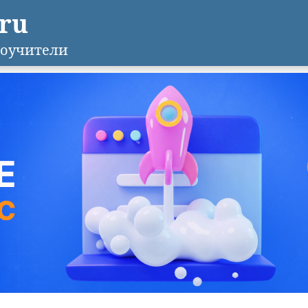
.ru
оучители