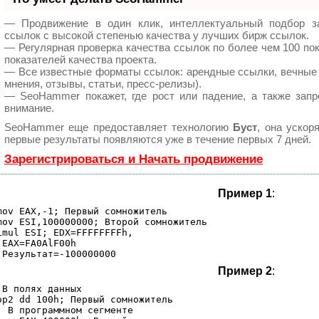
— Продвижение в один клик, интеллектуальный подбор з
ссылок с высокой степенью качества у лучших бирж ссылок.
— Регулярная проверка качества ссылок по более чем 100 по
показателей качества проекта.
— Все известные форматы ссылок: арендные ссылки, вечные 
мнения, отзывы, статьи, пресс-релизы).
— SeoHammer покажет, где рост или падение, а также запр
внимание.
SeoHammer еще предоставляет технологию
Буст
, она ускор
первые результаты появляются уже в течение первых 7 дней.
Зарегистрироваться и Начать продвижение
Пример 1
:
mov EAX,-1; Первый сомножитель

mov ESI,100000000; Второй сомножитель

imul ESI; EDX=FFFFFFFFh,

;EAX=FA0AlF00h

Пример 2
:
;В полях данных

ор2 dd 100h; Первый сомножитель

; В программном сегменте
