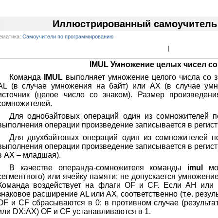
Иллюстрированный самоучитель 
ематика:
Самоучители по программированию
I
IMUL Умножение целых чисел со
Команда
IMUL
выполняет умножение целого числа со з
AL (в случае умножения на байт) или АХ (в случае умн
источник (целое число со знаком). Размер произведен
сомножителей.
Для однобайтовых операций один из сомножителей п
выполнения операции произведение записывается в регист
Для двухбайтовых операций один из сомножителей п
выполнения операции произведение записывается в регист
в АХ – младшая).
В качестве операнда-сомножителя команды
imul
мож
сегментного) или ячейку памяти; не допускается умножени
Команда воздействует на флаги OF и CF. Если АН или 
знаковое расширение AL или АХ, соответственно (т.е. резул
OF и CF сбрасываются в 0; в противном случае (результа
или DX:AX) OF и CF устанавливаются в 1.