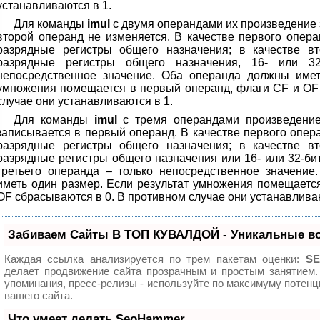
устанавливаются в 1.
Для команды
imul
с двумя операндами их произведение 
второй операнд не изменяется. В качестве первого опера
разрядные регистры общего назначения; в качестве вт
разрядные регистры общего назначения, 16- или 3
непосредственное значение. Оба операнда должны имет
умножения помещается в первый операнд, флаги CF и OF
случае они устанавливаются в 1.
Для команды
imul
с тремя операндами произведение 
записывается в первый операнд. В качестве первого опера
разрядные регистры общего назначения; в качестве вт
разрядные регистры общего назначения или 16- или 32-би
третьего операнда – только непосредственное значени
иметь один размер. Если результат умножения помещаетс
OF сбрасываются в 0. В противном случае они устанавливаю
Забиваем Сайты В ТОП КУВАЛДОЙ - Уникальные в
Каждая ссылка анализируется по трем пакетам оценки:
SE
делает продвижение сайта прозрачным и простым занятием.
упоминания, пресс-релизы - используйте по максимуму поте
вашего сайта.
Что умеет делать SeoHammer