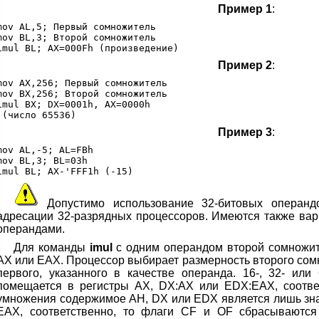
Пример 1
:
mov AL,5; Первый сомножитель

mov BL,3; Второй сомножитель

Пример 2
:
mov AX,256; Первый сомножитель

mov BX,256; Второй сомножитель

imul BX; DX=0001h, AX=0000h

Пример 3
:
mov AL,-5; AL=FBh

mov BL,3; BL=03h

Допустимо использование 32-битовых операнд
адресации 32-разрядных процессоров. Имеются также ва
операндами.
Для команды
imul
с одним операндом второй сомножит
АХ или ЕАХ. Процессор выбирает размерность второго сом
первого, указанного в качестве операнда. 16-, 32- или
помещается в регистры АХ, DX:AX или EDX:EAX, соотве
умножения содержимое АН, DX или EDX является лишь зн
ЕАХ, соответственно, то флаги CF и OF сбрасываются