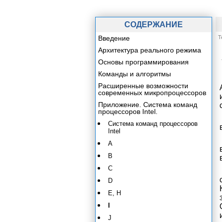
СОДЕРЖАНИЕ
Введение
Т
Архитектура реального режима
Основы программирования
Команды и алгоритмы
Расширенные возможности
современных микропроцессоров
Приложение. Система команд
процессоров Intel.
Система команд процессоров
Intel
A
B
C
D
E, H
I
J