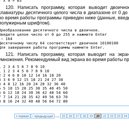
120. Написать программу, которая выводит двоично
клавиатуры десятичного целого числа в диапазоне от 0 д
во время работы программы приведен ниже (данные, вве
полужирным шрифтом).
Преобразование десятичного числа в двоичное.

Введите целое число от 0 до 255 и нажмите Enter

 › 164

Десятичному числу 64 соответствует двоичное 10100100

121. Написать программу, которая выводит на экра
умножения. Рекомендуемый вид экрана во время работы п
1 2 3 4 5 6 7 8 9 10

1 1 2 3 4 5 6 7 8 9 10

2 2 4 6 8 10 12 14 16 18 20

3 3 6 9 12 15 18 21 24 27 30

4 4 8 12 16 20 24 28 32 36 40

5 5 10 15 20 25 30 35 40 45 50

6 6 12 18 24 30 36 42 48 54 60

7 7 14 21 28 35 42 49 56 63 70

…
« первая
‹ предыдущая
15
16
17
18
19
20
21
22
23
24