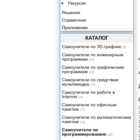
Рекурсия
Решения
Справочник
Приложение
КАТАЛОГ
Самоучители по 3D-графике
[9]
Самоучители по инженерным
программам
[10]
Самоучители по графическим
программам
[24]
Самоучители по средствам
мультимедиа
[12]
Самоучители по работе в
Internet
[11]
Самоучители по офисным
пакетам
[17]
Самоучители по математическим
пакетам
[10]
Самоучители по
программированию
[26]