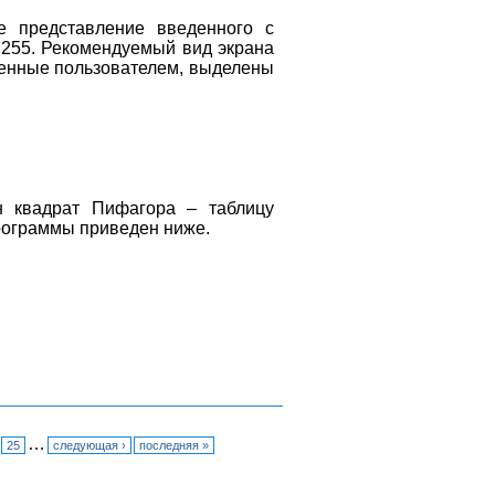
е представление введенного с
о 255. Рекомендуемый вид экрана
денные пользователем, выделены
н квадрат Пифагора – таблицу
рограммы приведен ниже.
…
25
следующая ›
последняя »