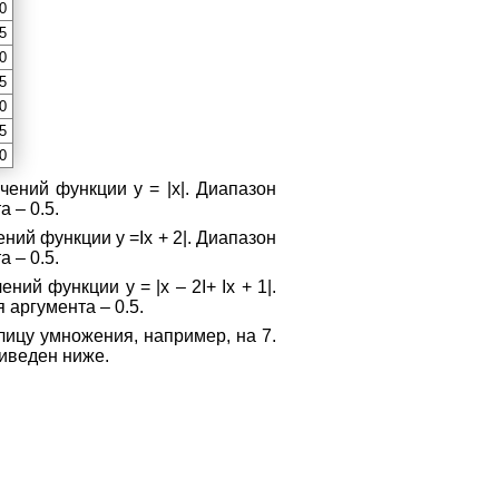
0
5
0
5
0
5
0
чений функции у = |х|. Диапазон
 – 0.5.
ний функции у =Iх + 2|. Диапазон
 – 0.5.
ий функции у = |х – 2I+ Iх + 1|.
 аргумента – 0.5.
лицу умножения, например, на 7.
иведен ниже.