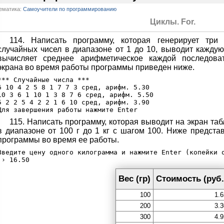
ематика:
Самоучители по программированию
Циклы. For.
114. Написать программу, которая генерирует три 
случайных чисел в диапазоне от 1 до 10, выводит каждую
вычисляет среднее арифметическое каждой последова
экрана во время работы программы приведен ниже.
*** Случайные числа ***

6 10 4 2 5 8 1 7 7 3 сред, арифм. 5.30

10 3 6 1 10 1 3 8 7 6 сред, арифм. 5.50

5 2 2 5 4 2 2 1 6 10 сред, арифм. 3.90

115. Написать программу, которая выводит на экран таб
в диапазоне от 100 г до 1 кг с шагом 100. Ниже предст
программы во время ее работы.
Введите цену одного килограмма и нажмите Enter (копейки о
Вес (гр)
Cтоимость (руб.
100
1.6
200
3.3
300
4.9