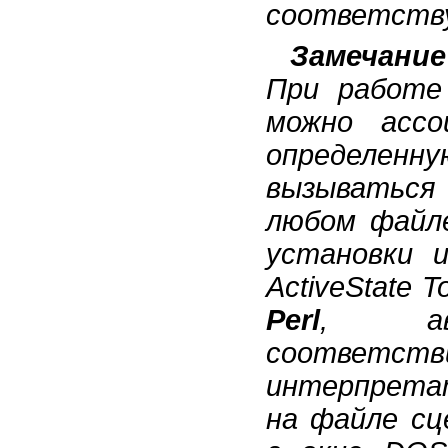
соответству
Замечание
При работе
можно ассо
определен
вызыватьс
любом файл
установки 
ActiveState 
Perl
, авт
соответств
интерпретат
на файле сц