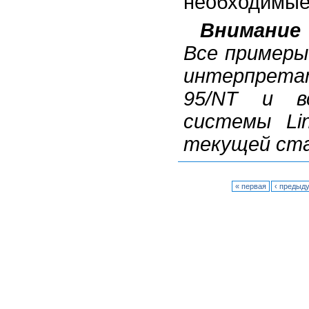
необходимые
Внимание
Все примеры
интерпрета
95/NT и в
системы Li
текущей стаб
« первая
‹ предыд