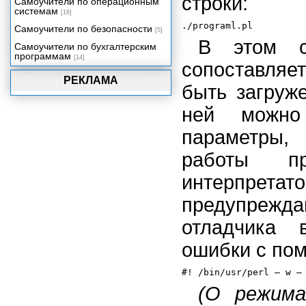
строки:
Самоучители по операционным
системам
[16]
Самоучители по безопасности
[5]
В этом с
Самоучители по бухгалтерским
программам
[14]
сопоставляе
РЕКЛАМА
быть загруже
ней можно
параметры,
работы п
интерпретат
предупреж
отладчика 
ошибки с по
(О режима