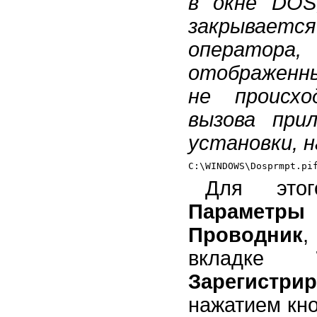
в окне DOS
закрываетс
оператора,
отображенн
не происхо
вызова при
установки, 
Для этог
Параметр
Проводник
,
вкладке
Зарегистри
нажатием кн