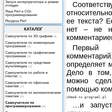
Запуск интерпретатора и режим
Соответс
отладки
относительн
Язык Perl и CGI-
программирование
ее текста? Е
Ресурсы Perl
нет – не н
КАТАЛОГ
комментариев
Самоучители по 3D-графике
[9]
Самоучители по инженерным
Первый 
программам
[10]
Самоучители по графическим
комментар
программам
[24]
определяет м
Самоучители по средствам
мультимедиа
[12]
Дело в том,
Самоучители по работе в
Internet
[11]
можно сде
Самоучители по офисным
пакетам
помощью ком
[17]
Самоучители по математическим
пакетам
[10]
Самоучители по
…и запуст
программированию
[26]