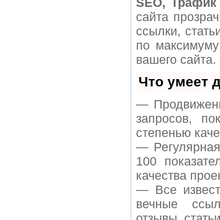
SEO, Трафик
сайта прозра
ссылки, стать
по максимуму
вашего сайта.
Что умеет 
— Продвижени
запросов, п
степенью каче
— Регулярная
100 показате
качества прое
— Все извест
вечные ссыл
отзывы, статьи