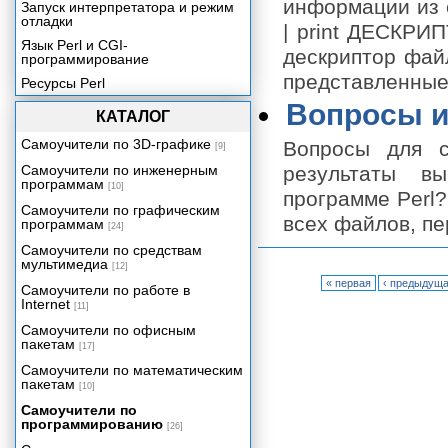
информации из с
Запуск интерпретатора и режим
отладки
| print ДЕСКРИ
Язык Perl и CGI-
дескриптор фай
программирование
представленные
Ресурсы Perl
Вопросы и
КАТАЛОГ
Самоучители по 3D-графике
Вопросы для с
[9]
Самоучители по инженерным
результаты в
программам
[10]
программе Perl?
Самоучители по графическим
всех файлов, пе
программам
[24]
Самоучители по средствам
мультимедиа
[12]
« первая
‹ предыдущ
Самоучители по работе в
Internet
[11]
Самоучители по офисным
пакетам
[17]
Самоучители по математическим
пакетам
[10]
Самоучители по
программированию
[26]