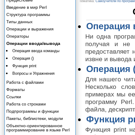
Предисловие
Тематика:
Самоучители по програ
Введение в мир Perl
Структура программы
Типы данных
Операция 
Операции и выражения
Ни одна програ
Операторы
получая и не 
Операции ввода/вывода
предоставляет 
Операция ввода команды
извне и вывода
Операция ()
Функция print
Операция (
Вопросы и Упражнения
Для нашего чит
Работа с файлами
Несколько сло
Форматы
примерах мы ее
Ссылки
программу Perl
Работа со строками
файла, дескрипт
Подпрограммы и функции
Функция pr
Пакеты, библиотеки, модули
Объектно-ориентированное
Функция print 
программирование в языке Perl