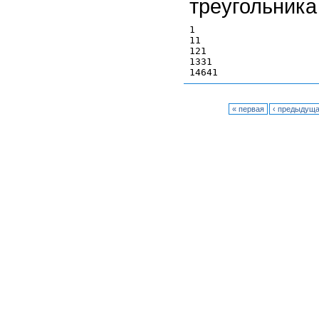
треугольника
1

11

121

1331

« первая
‹ предыдущ