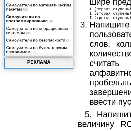
шире пре
Самоучители по математическим
пакетам
I (первая ступень}
[10]
I (вторая ступень)
Самоучители по
программированию
[26]
Напишите
Самоучители по операционным
пользоват
системам
[16]
Самоучители по безопасности
[5]
слов, ко
Самоучители по бухгалтерским
количест
программам
[14]
считать 
РЕКЛАМА
алфавитн
пробельны
завершен
ввести пус
5. Напишит
величину R