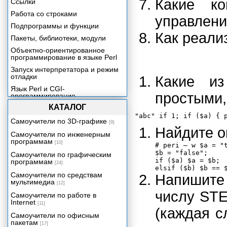
Какие к
Ссылки
Работа со строками
управлени
Подпрограммы и функции
Как реали
Пакеты, библиотеки, модули
Объектно-ориентированное
программирование в языке Perl
Запуск интерпретатора и режим
отладки
Какие из
Язык Perl и CGI-
простыми,
программирование
КАТАЛОГ
Ресурсы Perl
Самоучители по 3D-графике
[9]
Найдите о
Самоучители по инженерным
программам
[10]
# peri – w $а = "t
$b = "false";

Самоучители по графическим
if ($a) $a = $b;

программам
[24]
Самоучители по средствам
Напишите
мультимедиа
[12]
числу STE
Самоучители по работе в
Internet
[11]
(каждая с
Самоучители по офисным
пакетам
[17]