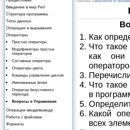
Предисловие
Тематика:
Самоучители по програ
Введение в мир Perl
Структура программы
Типы данных
Во
Операции и выражения
Как опред
Операторы
Простые операторы
Что такое
Модификаторы простых
операторов
как они
Составные операторы
операторо
Операторы цикла
Перечисли
Команды управления циклом
Что такое
Именованные блоки
Оператор безусловного
в програм
перехода
Вопросы и Упражнения
Определит
Операции ввода/вывода
Какой оп
Работа с файлами
всех элем
Форматы