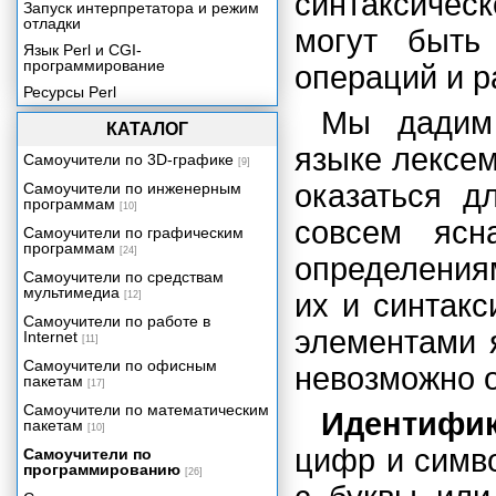
синтаксичес
Запуск интерпретатора и режим
отладки
могут быть
Язык Perl и CGI-
программирование
операций и р
Ресурсы Perl
Мы дадим
КАТАЛОГ
языке лексем
Самоучители по 3D-графике
[9]
оказаться д
Самоучители по инженерным
программам
[10]
совсем ясн
Самоучители по графическим
программам
[24]
определения
Самоучители по средствам
мультимедиа
их и синтакс
[12]
Самоучители по работе в
элементами я
Internet
[11]
Самоучители по офисным
невозможно о
пакетам
[17]
Самоучители по математическим
Идентифик
пакетам
[10]
цифр и симв
Самоучители по
программированию
[26]