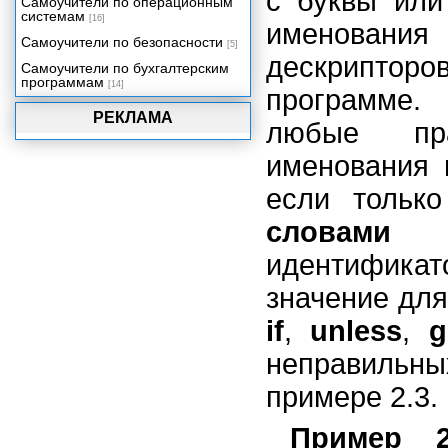
с буквы или
Самоучители по операционным
системам
[16]
именования 
Самоучители по безопасности
[5]
дескриптор
Самоучители по бухгалтерским
программам
[14]
программе.
РЕКЛАМА
любые пра
именования 
если тольк
словами
яз
идентификат
значение для
if
,
unless
,
g
неправильны
примере 2.3.
Пример 2