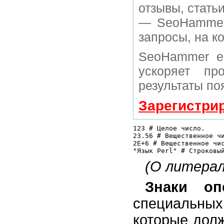
отзывы, статьи
— SeoHammer 
запросы, на к
SeoHammer е
ускоряет пр
результаты по
Зарегистри
123 # Целое число.

23.56 # Вещественное чи
2Е+6 # Вещественное чис
(О литерал
Знаки оп
специальных
которые дол