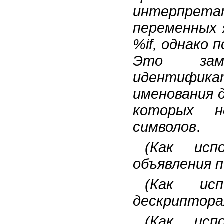
интерпрет
переменных 
%if, однако 
Это зам
идентифи
именования 
которых н
символов
.
(Как исп
объявления п
(Как ис
дескрипторах
(Как исп