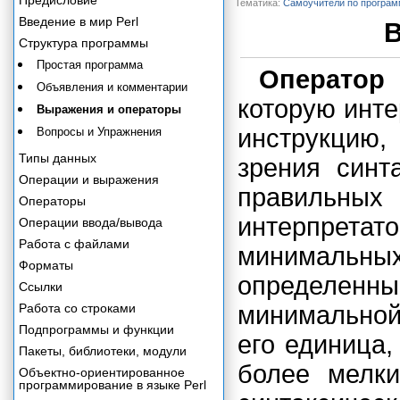
Предисловие
Тематика:
Самоучители по програ
Введение в мир Perl
В
Структура программы
Простая программа
Оператор
Объявления и комментарии
которую инте
Выражения и операторы
инструкцию,
Вопросы и Упражнения
Типы данных
зрения синт
Операции и выражения
правильны
Операторы
интерпретат
Операции ввода/вывода
Работа с файлами
минимальны
Форматы
определенн
Ссылки
Работа со строками
минимальной
Подпрограммы и функции
его единица,
Пакеты, библиотеки, модули
более мелк
Объектно-ориентированное
программирование в языке Perl