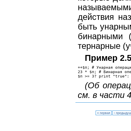
называемы
действия на
быть унарны
бинарными 
тернарные (у
Пример 2.
++$п; # Унарная операци
23 * $п; # Бинарная опе
(Об операц
см. в части 4
« первая
‹ предыду