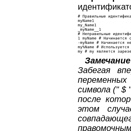
идентификат
# Правильные идентифика
myName1

my_Name1

_myName__1

# Неправильные идентифи
1 myName # Начинается с
-myName # Начинается не
my%Name # Используется 
Замечание
Забегая вп
переменных
символа (" $ 
после кото
этом случа
совпадающег
правомоч