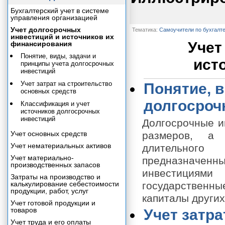
Бухгалтерский учет в системе
управления организацией
Учет долгосрочных
Тематика:
Самоучители по бухгалт
инвестиций и источников их
Учет
финансирования
Понятие, виды, задачи и
ист
принципы учета долгосрочных
инвестиций
Учет затрат на строительство
Понятие, 
основных средств
долгосроч
Классификация и учет
источников долгосрочных
инвестиций
Долгосрочные и
Учет основных средств
размеров, а 
Учет нематериальных активов
длительного
Учет материально-
предназначенн
производственных запасов
инвестициям
Затраты на производство и
калькулирование себестоимости
государственн
продукции, работ, услуг
капиталы других
Учет готовой продукции и
товаров
Учет затр
Учет труда и его оплаты