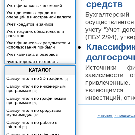
средств
Учет финансовых вложений
Учет денежных средств и
Бухгалтерский
операций в иностранной валюте
осуществляется
Учет кредитов и займов
учету "Учет дог
Учет текущих обязательств и
расчетов
(ПБУ 2/94), утв
Учет финансовых результатов и
Классифик
использования прибыли
Учет капитала и резервов
долгосроч
Бухгалтерская отчетность
Источники фи
КАТАЛОГ
зависимости о
Самоучители по 3D-графике
[9]
привлеченные
Самоучители по инженерным
являющимся 
программам
[10]
инвестиций, отн
Самоучители по графическим
программам
[24]
Самоучители по средствам
мультимедиа
[12]
« первая
‹ предыдущ
Самоучители по работе в
Internet
[11]
Самоучители по офисным