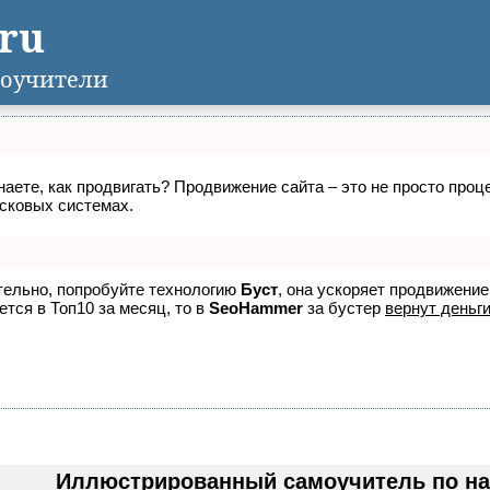
.ru
оучители
знаете, как продвигать? Продвижение сайта – это не просто про
исковых системах.
ятельно, попробуйте технологию
Буст
, она ускоряет продвижение
ется в Топ10 за месяц, то в
SeoHammer
за бустер
вернут деньги
Иллюстрированный самоучитель по нас