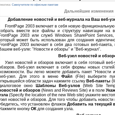
ематика:
Самоучители по офисным пакетам
Дальнейшие изменения
Добавление новостей и веб-журнала на Ваш веб-уз
FrontPage 2003 включает в себя новую функциональную
собрать вместе все файлы и структуру навигации на в
FrontPage 2003 или служб Windows SharePoint Services,
который может быть использован для создания идентично
FrontPage 2003 включает в себя два готовых веб-пакета,
Вашем веб-узле: "Новости и обзоры" и "Веб-журнал".
Веб-узел новостей и обзор
Узел новостей и обзоров включает в себя готовый веб
обзоров. Веб-узел включает в себя формы новых статей
возможности. Вы легко можете добавить пакет "Новости
веб-узел. Для этого в меню
Файл
(File) выберите п
открывшейся области задач нажмите ссылку
Веб-пакеты
(W
диалоговое окно
Шаблоны Веб-узлов
(Web Site Temp
новостей и обзоров
(News and Reviews Site) и в поле
Укаж
узла
(Specify the location of the new Web site) укажите мест
узел новостей и обзоров. Для того чтобы добавить новости
убедитесь, что установлен флажок
Добавить на текущий в
Нажмите кнопку
ОК
для создания узла.