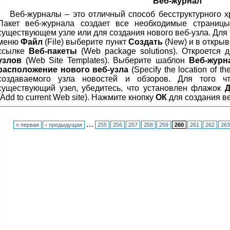
Веб-журнал
Веб-журналы – это отличный способ бесструктурного х
Пакет веб-журнала создает все необходимые страниц
существующем узле или для создания нового веб-узла. Для 
меню
Файл
(File) выберите пункт
Создать
(New) и в откры
ссылке
Веб-пакеты
(Web package solutions). Откроется 
узлов
(Web Site Templates). Выберите шаблон
Веб-журн
расположение нового веб-узла
(Specify the location of t
создаваемого узла новостей и обзоров. Для того ч
существующий узел, убедитесь, что установлен флажок
Д
(Add to current Web site). Нажмите кнопку
ОК
для создания ве
…
« первая
‹ предыдущая
255
256
257
258
259
260
261
262
263