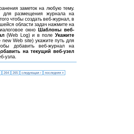
ранения заметок на любую тему.
ы для размещения журнала на
того чтобы создать веб-журнал, в
вшейся области задач нажмите на
диалоговое окно
Шаблоны веб-
ал
(Web Log) и в поле
Укажите
he new Web site) укажите путь для
тобы добавить веб-журнал на
обавить на текущий веб-узел
б-узла.
264
265
следующая ›
последняя »