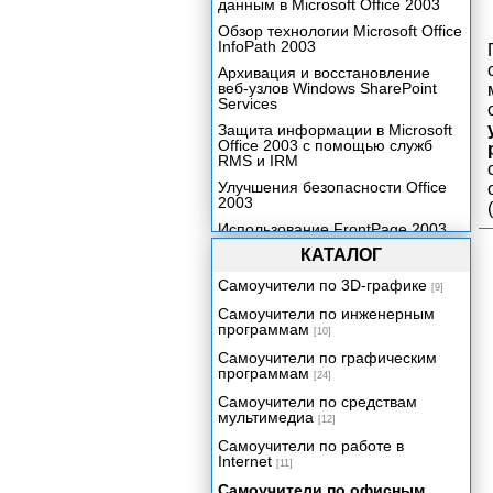
данным в Microsoft Office 2003
Обзор технологии Microsoft Office
InfoPath 2003
Архивация и восстановление
веб-узлов Windows SharePoint
Services
Защита информации в Microsoft
Office 2003 с помощью служб
RMS и IRM
Улучшения безопасности Office
2003
Использование FrontPage 2003
для разработки индивидуальных
КАТАЛОГ
веб-узлов
Самоучители по 3D-графике
Введение
[9]
Самоучители по инженерным
Редактирование веб-узлов с
программам
помощью FrontPage 2003
[10]
Самоучители по графическим
Самые распространенные
программам
изменения, производимые с
[24]
помощью FrontPage 2003
Самоучители по средствам
мультимедиа
Списки и библиотеки
[12]
Самоучители по работе в
Переходы
Internet
[11]
Изменение тем оформления
Самоучители по офисным