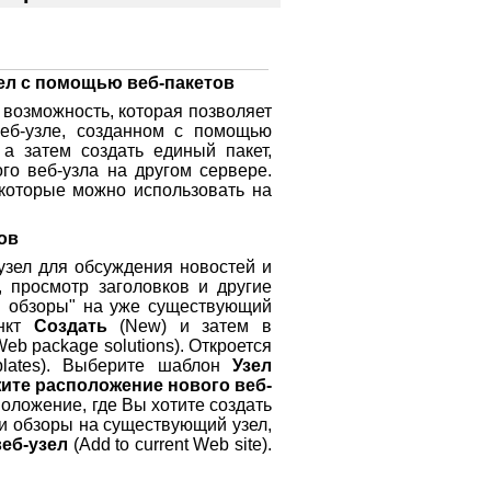
ел с помощью веб-пакетов
 возможность, которая позволяет
еб-узле, созданном с помощью
 а затем создать единый пакет,
го веб-узла на другом сервере.
 которые можно использовать на
ов
-узел для обсуждения новостей и
, просмотр заголовков и другие
 и обзоры" на уже существующий
ункт
Создать
(New) и затем в
eb package solutions). Откроется
lates). Выберите шаблон
Узел
ите расположение нового веб-
оположение, где Вы хотите создать
 и обзоры на существующий узел,
еб-узел
(Add to current Web site).