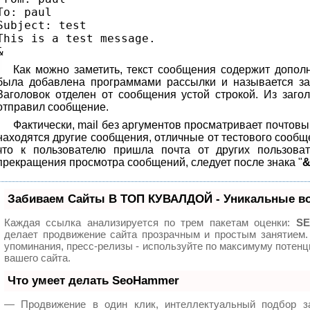
To: paul
Subject: test
This is a test message.
&
Как можно заметить, текст сообщения содержит допол
была добавлена программами рассылки и называется за
Заголовок отделен от сообщения устой строкой. Из загол
отправил сообщение.
Фактически, mail без аргументов просматривает почтовы
находятся другие сообщения, отличные от тестового сообще
что к пользователю пришла почта от других пользоват
прекращения просмотра сообщений, следует после знака "
Забиваем Сайты В ТОП КУВАЛДОЙ - Уникальные в
Каждая ссылка анализируется по трем пакетам оценки:
SE
делает продвижение сайта прозрачным и простым занятием.
упоминания, пресс-релизы - используйте по максимуму поте
вашего сайта.
Что умеет делать SeoHammer
— Продвижение в один клик, интеллектуальный подбор з