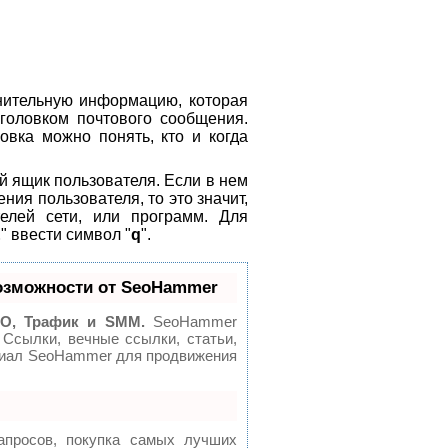
нительную информацию, которая
головком почтового сообщения.
овка можно понять, кто и когда
й ящик пользователя. Если в нем
ния пользователя, то это значит,
елей сети, или программ. Для
&
" ввести символ "
q
".
озможности от SeoHammer
O, Трафик и SMM.
SeoHammer
 Ссылки, вечные ссылки, статьи,
нциал SeoHammer для продвижения
апросов, покупка самых лучших