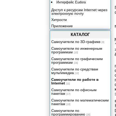
Интерфейс Eudora
Доступ к ресурсам Internet через
электронную почту
Хитрости
Приложение
КАТАЛОГ
Самоучители по 3D-графике
[9]
Самоучители по инженерным
программам
[10]
Самоучители по графическим
программам
[24]
Самоучители по средствам
мультимедиа
[12]
Самоучители по работе в
Internet
[11]
Самоучители по офисным
пакетам
[17]
Самоучители по математическим
пакетам
[10]
Самоучители по
программированию
[26]