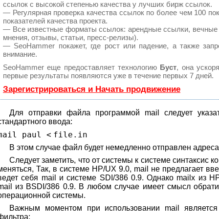
ссылок с высокой степенью качества у лучших бирж ссылок.
— Регулярная проверка качества ссылок по более чем 100 по
показателей качества проекта.
— Все известные форматы ссылок: арендные ссылки, вечные 
мнения, отзывы, статьи, пресс-релизы).
— SeoHammer покажет, где рост или падение, а также запр
внимание.
SeoHammer еще предоставляет технологию
Буст
, она ускор
первые результаты появляются уже в течение первых 7 дней.
Зарегистрироваться и Начать продвижение
Для отправки файла программой mail следует указа
стандартного ввода:
mail paul
<
file.in
В этом случае файл будет немедленно отправлен адреса
Следует заметить, что от системы к системе синтаксис 
меняться, Так, в системе HP/UX 9.0, mail не предлагает в
ведет себя mail и системе SDI/386 0.9. Однако mailx из H
mail из BSDI/386 0.9. В любом случае имеет смысл обрат
операционной системы.
Важным моментом при использовании mail является 
фильтра: