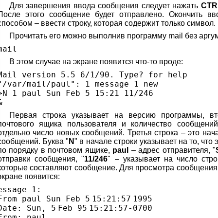
Для завершения ввода сообщения следует нажать
CTR
После этого сообщение будет отправлено. Окончить в
способом – ввести строку, которая содержит только символ.
Прочитать его можно выполнив программу mail без аргу
mail
В этом случае на экране появится что-то вроде:
Mail version 5.5 6
/
1
/
90. Type? for help
"/var/mail/paul"
: 1 message 1 new
>
N 1 paul Sun Feb 5 15:21 11
/
246
&
Первая строка указывает на версию программы, вт
почтового ящика пользователя и количество сообщений
отдельно число новых сообщений. Третья строка – это на
сообщений. Буква "
N
" в начале строки указывает на то, что
по порядку в почтовом ящике,
paul
– адрес отправителя, "
отправки сообщения, "
11/246
" – указывает на число стр
которые составляют сообщение. Для просмотра сообщения
экране появится:
essage
1
:
From paul Sun Feb
5
15
:
21
:
57
1995
Date: Sun,
5
Feb
95
15
:
21
:
57
-
0700
From: paul