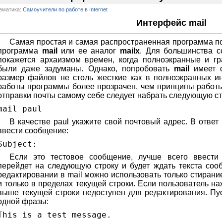
ематика:
Самоучители по работе в Internet
Интерфейс mail
Самая простая и самая распространенная программа по
программа
mail
или ее аналог
mailx
. Для большинства 
покажется архаизмом времен, когда полноэкранные и г
были даже задуманы. Однако, попробовать
mail
имеет с
размер файлов не столь жесткие как в полноэкранных 
работы программы более прозрачен, чем принципы работ
отправки почты самому себе следует набрать следующую ст
mail paul
В качестве paul укажите свой почтовый адрес. В отве
ввести сообщение:
Subject:
Если это тестовое сообщение, лучше всего ввест
перейдет на следующую строку и будет ждать текста сооб
редактировании в mail можно использовать только стиран
и только в пределах текущей строки. Если пользователь 
выше текущей строки недоступен для редактирования. Пус
одной фразы:
This is a test message.