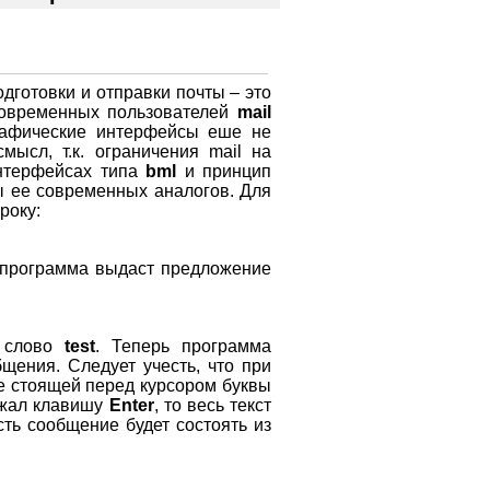
дготовки и отправки почты – это
современных пользователей
mail
рафические интерфейсы еше не
мысл, т.к. ограничения mail на
интерфейсах типа
bml
и принцип
ы ее современных аналогов. Для
року:
т программа выдаст предложение
и слово
test
. Теперь программа
щения. Следует учесть, что при
ие стоящей перед курсором буквы
нажал клавишу
Enter
, то весь текст
ть сообщение будет состоять из