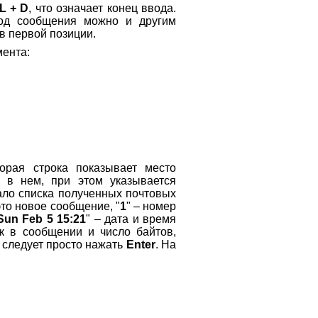
L + D
, что означает конец ввода.
вод сообщения можно и другим
 в первой позиции.
мента:
орая строка показывает место
 в нем, при этом указывается
чало списка полученных почтовых
 это новое сообщение, "
1
" – номер
Sun Feb 5 15:21
" – дата и время
ок в сообщении и число байтов,
 следует просто нажать
Enter
. На