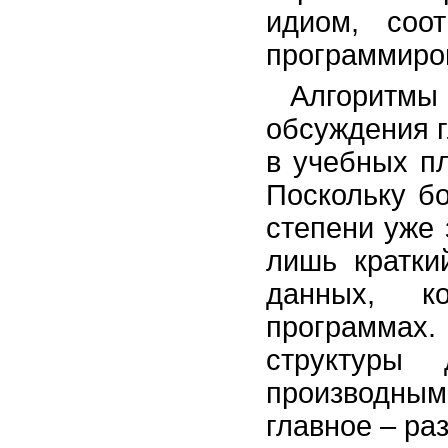
идиом, соо
программиро
Алгоритм
обсуждения г
в учебных п
Поскольку б
степени уже
лишь кратки
данных, к
программа
структуры 
производными
главное – ра