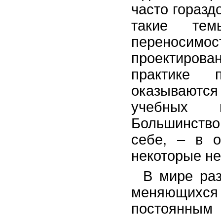
часто горазд
такие тем
переносимост
проектирова
практике п
оказываются
учебных к
Большинство
себе, – в о
некоторые не
В мире раз
меняющихся
постоянны