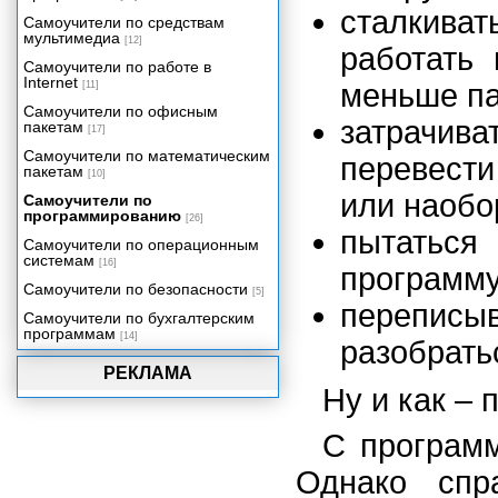
сталкива
Самоучители по средствам
мультимедиа
[12]
работать 
Самоучители по работе в
Internet
меньше п
[11]
Самоучители по офисным
затрачива
пакетам
[17]
Самоучители по математическим
перевести
пакетам
[10]
или наобо
Самоучители по
программированию
[26]
пытатьс
Самоучители по операционным
системам
[16]
программ
Самоучители по безопасности
[5]
переписыв
Самоучители по бухгалтерским
программам
[14]
разобрать
РЕКЛАМА
Ну и как –
С программ
Однако спр