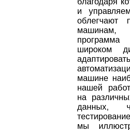
благодаря к
и управляем
облегчают 
машинам, 
программа 
широком д
адаптиров
автоматизац
машине наиб
нашей работ
на различны
данных, ч
тестировани
мы иллюстр