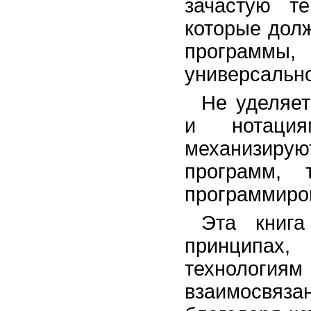
зачастую т
которые дол
программ
универсально
Не уделяет
и нотация
механизиру
программ, 
программиро
Эта книга
принципах
технологи
взаимосвяза