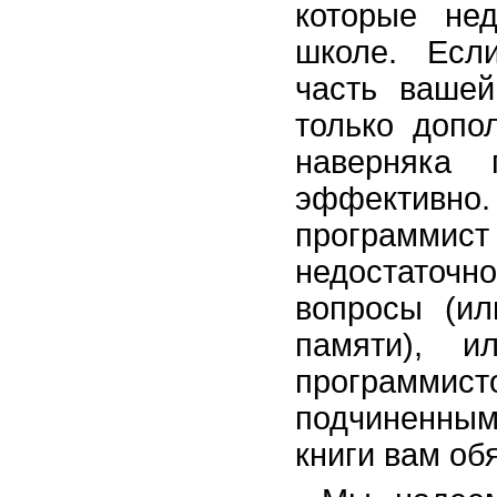
которые не
школе. Есл
часть вашей
только допо
наверняка
эффективн
программис
недостаточ
вопросы (ил
памяти), и
программи
подчиненным
книги вам об