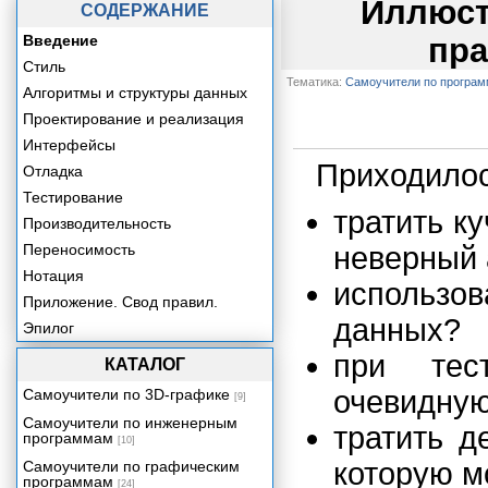
Иллюст
СОДЕРЖАНИЕ
Введение
пра
Стиль
Тематика:
Самоучители по програ
Алгоритмы и структуры данных
Проектирование и реализация
Интерфейсы
Приходилос
Отладка
Тестирование
тратить к
Производительность
Переносимость
неверный 
Нотация
использо
Приложение. Свод правил.
данных?
Эпилог
при тес
КАТАЛОГ
очевидну
Самоучители по 3D-графике
[9]
Самоучители по инженерным
тратить д
программам
[10]
которую м
Самоучители по графическим
программам
[24]