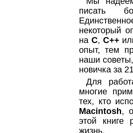
Мы надеем
писать бо
Единственно
некоторый о
на
С
,
C++
ил
опыт, тем п
наши советы,
новичка за 21
Для рабо
многие прим
тех, кто ис
Macintosh
, 
этой книге 
жизнь.