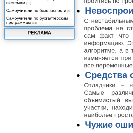
пройтись по про
системам
[16]
Невоспро
Самоучители по безопасности
[5]
Самоучители по бухгалтерским
С нестабильным
программам
[14]
проблема не ст
РЕКЛАМА
сам факт, что
информацию. Это
алгоритме, а в 
изменяется при
все переменные
Средства 
Отладчики – н
Самые различ
объемистый вы
участки, наход
наиболее прост
Чужие оши