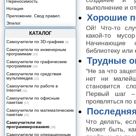
создание и р
Переносимость
выполнение и от
Нотация
Хорошие п
Приложение. Свод правил.
Эпилог
Ой! Что-то слу
КАТАЛОГ
какой-то мусо
Самоучители по 3D-графике
Начинающие 
[9]
Самоучители по инженерным
библиотеку или 
программам
[10]
Трудные о
Самоучители по графическим
программам
[24]
"Не за что заце
Самоучители по средствам
нет ни малейш
мультимедиа
[12]
становится сл
Самоучители по работе в
Internet
[11]
Первый шаг – 
Самоучители по офисным
проявляться по
пакетам
[17]
Последняя
Самоучители по математическим
пакетам
[10]
Что делать, ес
Самоучители по
программированию
[26]
Может быть, ка
Самоучители по операционным