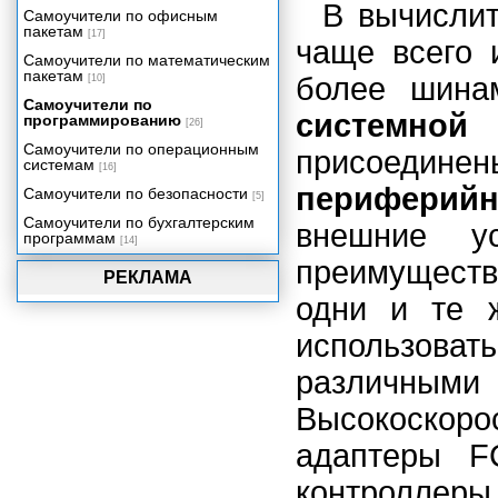
В вычислит
Самоучители по офисным
пакетам
[17]
чаще всего 
Самоучители по математическим
пакетам
более шина
[10]
Самоучители по
системной
программированию
[26]
Самоучители по операционным
присоедине
системам
[16]
периферий
Самоучители по безопасности
[5]
Самоучители по бухгалтерским
внешние ус
программам
[14]
преимуществ
РЕКЛАМА
одни и те 
использова
различн
Высокоскоро
адаптеры F
контроллеры