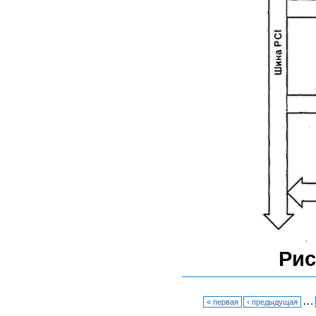
Рис
…
« первая
‹ предыдущая