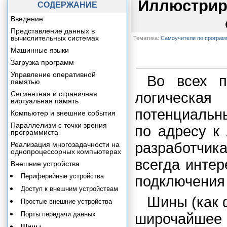
Иллюстрир
СОДЕРЖАНИЕ
Введение
Представление данных в
вычислительных системах
Тематика:
Самоучители по програ
Машинные языки
Загрузка программ
Управление оперативной
Во всех п
памятью
Сегментная и страничная
логическа
виртуальная память
потенциальн
Компьютер и внешние события
Параллелизм с точки зрения
по адресу к
программиста
разработчи
Реализация многозадачности на
однопроцессорных компьютерах
всегда инте
Внешние устройства
Периферийные устройства
подключения 
Доступ к внешним устройствам
Шины (как 
Простые внешние устройства
Порты передачи данных
широчайше
Шины