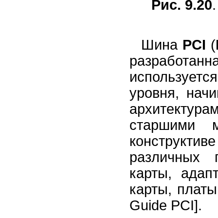
Рис. 9.20
Шина
PCI
(
разработанн
используетс
уровня, нач
архитектур
старшими 
конструкт
различных 
карты, адап
карты, платы
Guide PCI].