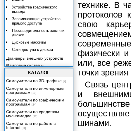
технике. В ч
Устройства графического
вывода
протоколов к
Запоминающие устройства
свою карье
прямого доступа
Производительность жестких
совмещение
дисков
современные
Дисковые массивы
Сети доступа к дискам
физически и
Драйверы внешних устройств
или, все реж
Файловые системы
точки зрения
Безопасность
КАТАЛОГ
Приложение. Обзор архитектур
Самоучители по 3D-графике
[9]
Связь цент
современных ОС.
Самоучители по инженерным
и внешним
программам
[10]
Самоучители по графическим
большинст
программам
[24]
осуществля
Самоучители по средствам
мультимедиа
[12]
шинами.
Самоучители по работе в
Internet
[11]