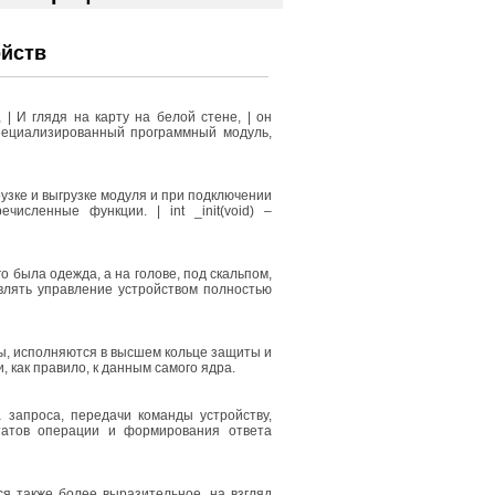
йств
 | И глядя на карту на белой стене, | он
 специализированный программный модуль,
узке и выгрузке модуля и при подключении
исленные функции. | int _init(void) –
 была одежда, а на голове, под скальпом,
твлять управление устройством полностью
ы, исполняются в высшем кольце защиты и
, как правило, к данным самого ядра.
 запроса, передачи команды устройству,
татов операции и формирования ответа
я также более выразительное, на взгляд