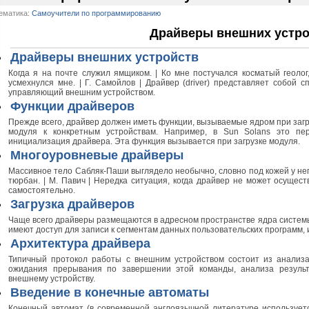
ематика:
Самоучители по программированию
Драйверы внешних устро
Драйверы внешних устройств
Когда я на почте служил ямщиком. | Ко мне постучался косматый геолог,
усмехнулся мне. | Г. Самойлов | Драйвер (driver) представляет собой
управляющий внешним устройством.
Функции драйверов
Прежде всего, драйвер должен иметь функции, вызываемые ядром при загр
модуля к конкретным устройствам. Например, в Sun Solans это переч
инициализация драйвера. Эта функция вызывается при загрузке модуля.
Многоуровневые драйверы
Массивное тело Сабляк-Паши выглядело необычно, словно под кожей у него
тюрбан. | М. Павич | Нередка ситуация, когда драйвер не может осущес
самостоятельно.
Загрузка драйверов
Чаще всего драйверы размещаются в адресном пространстве ядра систем
имеют доступ для записи к сегментам данных пользовательских программ, и
Архитектура драйвера
Типичный протокол работы с внешним устройством состоит из анализа
ожидания прерывания по завершении этой команды, анализа резуль
внешнему устройству.
Введение в конечные автоматы
Конечный автомат (в современной англоязычной литературе используетс