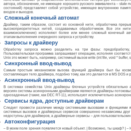
автора, обозначение, не имеющее хорошего русского эквивалента – state 
состояний) представляет собой устройство, имеющее внутреннюю память
входов и выходов.
Сложный конечный автомат
Драйвер, таким образом, состоит из основной нити, обработчика прерыв
высокоприоритетных нитей, создаваемых обработчиком. Все эти нити 
взаимоисключение) исполняют более или менее сложный конечный авто
этапам выполнения очередного запроса к устройству.
Запросы к драйверу
Обработку запроса можно разделить на три фазы: предобработку, 
Пользовательская программа запрашивает операцию, исполняя соответст
Unix это может быть, например, системный вызов write (int file, void * buffer, si
Синхронный ввод-вывод
Самым простым механизмом вызова функций драйвера был бы косвен
составляющих тело драйвера, подобно тому, как это делается в MS DOS и 
Асинхронный ввод-вывод
В системах семейства Unix драйверы блочных устройств обязательно 
версиях системы асинхронными драйверами являются драйверы потоковых у
однозадачные (такие, как DEC RT-11), используют исключительно асинхро
Сервисы ядра, доступные драйверам
Следует провести различие между системными вызовами и функциями я
системных вызовов и драйверных сервисов совершенно независимы друг 
недоступны для драйверов, а драйверные сервисы – для пользовательских
Автоконфигурация
– В моем поле зрения появляется новый объект. | Возможно, ты шкаф? | – Нет