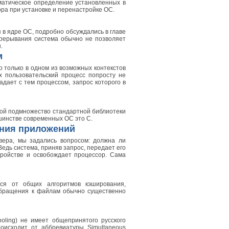
томатическое определение установленных в
ра при установке и перенастройке ОС.
 в ядре ОС, подробно обсуждались в главе
 прерывания система обычно не позволяет
.
м
 только в одном из возможных контекстов
х пользовательский процесс попросту не
адает с тем процессом, запрос которого в
бой подмножество стандартной библиотеки
ьшинстве современных ОС это С.
ения приложений
вера, мы задались вопросом: должна ли
едь система, приняв запрос, передает его
ройстве и освобождает процессор. Сама
ся от общих алгоритмов кэширования,
 обращения к файлам обычно существенно
ooling) не имеет общепринятого русского
роисходит от аббревиатуры Simultaneous