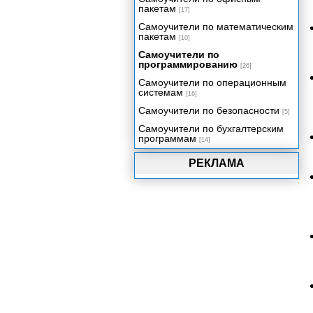
пакетам
[17]
Приложение. Обзор архитектур
современных ОС.
Самоучители по математическим
пакетам
[10]
Самоучители по
программированию
[26]
Самоучители по операционным
системам
[16]
Самоучители по безопасности
[5]
Самоучители по бухгалтерским
программам
[14]
РЕКЛАМА