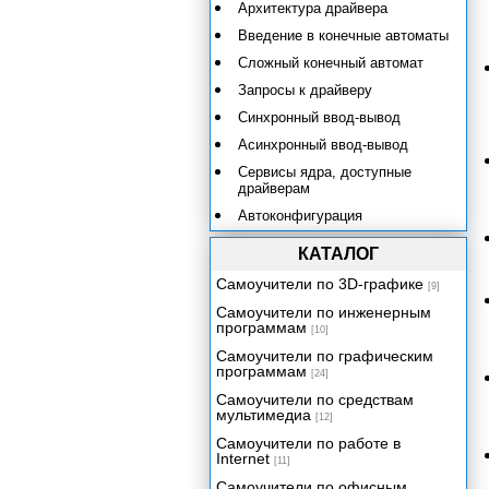
Архитектура драйвера
Введение в конечные автоматы
Сложный конечный автомат
Запросы к драйверу
Синхронный ввод-вывод
Асинхронный ввод-вывод
Сервисы ядра, доступные
драйверам
Автоконфигурация
Выделение памяти. Таймеры.
КАТАЛОГ
Обмен данными с
Самоучители по 3D-графике
пользовательским процессом
[9]
Самоучители по инженерным
Сервисные функции
программам
[10]
Асинхронная модель ввода-
Самоучители по графическим
вывода с точки зрения
программам
приложений
[24]
Самоучители по средствам
Дисковый кэш
мультимедиа
[12]
Спулинг
Самоучители по работе в
Internet
Файловые системы
[11]
Безопасность
Самоучители по офисным