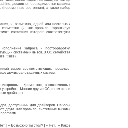
machine, дословно переводимое как машина
 (переменные состояния), а также набор
ания, и, возможно, одной или нескольких
совместно (и, как правило, гарантируя
мат, состояния которого соответствуют
исполнение запроса и постобработку.
вующий системный вызов. В ОС семейства
ze_t size).
ный вызов соответствующих процедур,
ряде других однозадачных систем.
асинхронные. Кроме того, в современных
стройств. Многие другие ОС, в том числе
нные драйверы.
дра, доступными для драйверов. Наборы
от друга. Как правило, системные вызовы
 программ.
. | – Возможно ты стол? | – Нет. | – Каков