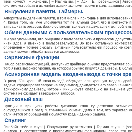
твой номер? | – Женский. | – Иду на вы. | – Иди. | Б. Гребенщиков | Ав
системе устройств и их конфигурации экономит время и силы администрато
Выделение памяти. Таймеры.
Алгоритмы выделения памяти, в том числе и пригодные для использования
4. Кроме того, мы уже упомянули тот печальный факт, что в контексте
запрашивать ресурсы. Важно остановиться еще на двух аспектах проблемы
Обмен данными с пользовательским процессо
Мы уже упоминали, что общение с пользовательским процессом допустимо
нити ядра, а именно в пользовательском. Во всех остальных контекста
определен – точнее сказать, активный пользовательский процесс не совп
данный момент обрабатывается драйвером.
Сервисные функции
Набор сервисных функций, доступных драйверу, обычно представляет со
того языка высокого уровня, на котором обычно пишутся драйверы. В бол
Асинхронная модель ввода-вывода с точки зр
В разд. "Синхронный ввод-вывод", обсуждая асинхронную модель драй
задача, сформировав запрос на ввод-вывод, дожидаться его завершения? В
асинхронному драйверу, который инициирует операцию на внешнем уст
система не ожидает завершения запроса.
Дисковый кэш
Функции и принципы работы дискового кэша существенно отличают
обсуждавшихся в разд. "Страничный обмен". Дело в том, что характер
отличается от обращений к областям кода и данных задачи.
Спулинг
Гигабайт тебе в спул! | Популярное ругательство | Термин спулинг (sp
аналога. В соответствии с программистским фольклором, слово это п