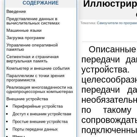
Иллюстрир
СОДЕРЖАНИЕ
Введение
Представление данных в
вычислительных системах
Тематика:
Самоучители по програ
Машинные языки
Загрузка программ
Управление оперативной
Описанны
памятью
Сегментная и страничная
передачи да
виртуальная память
устройств
Компьютер и внешние события
Параллелизм с точки зрения
целесообра
программиста
Реализация многозадачности на
передачи да
однопроцессорных компьютерах
необязатель
Внешние устройства
Периферийные устройства
по такому
Доступ к внешним устройствам
сопровожд
Простые внешние устройства
подключенн
Порты передачи данных
Шины