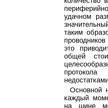
количество 
периферийн
удачном раз
значительны
таким образ
проводников 
это приводи
общей стои
целесообр
протокола
недостатками
Основной н
каждый моме
на шине мо