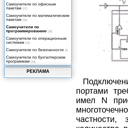
Самоучители по офисным
пакетам
[17]
Самоучители по математическим
пакетам
[10]
Самоучители по
программированию
[26]
Самоучители по операционным
системам
[16]
Самоучители по безопасности
[5]
Самоучители по бухгалтерским
программам
[14]
РЕКЛАМА
Подключе
портами тре
имел N прие
многоточечно
частности,