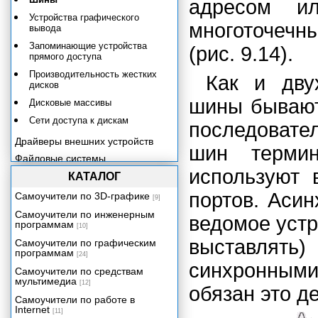
адресом ил
Устройства графического
многоточеч
вывода
Запоминающие устройства
(рис. 9.14).
прямого доступа
Производительность жестких
Как и дву
дисков
шины бывают
Дисковые массивы
Сети доступа к дискам
последовате
Драйверы внешних устройств
шин термин
Файловые системы
используют 
Безопасность
КАТАЛОГ
Приложение. Обзор архитектур
портов. Аси
Самоучители по 3D-графике
[9]
современных ОС.
Самоучители по инженерным
ведомое устр
программам
[10]
выставлять
Самоучители по графическим
программам
[24]
синхронными
Самоучители по средствам
мультимедиа
[12]
обязан это де
Самоучители по работе в
Internet
[11]