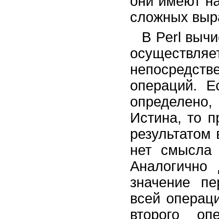
они имеют н
сложных выр
В Perl выч
осуществляе
непосредст
операций. 
определено,
Истина, то 
результатом 
нет смысла 
Аналогично 
значение пе
всей операц
второго оп