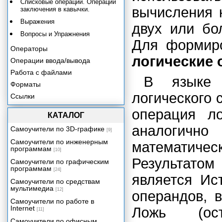
Списковые операции. Операции
вычисления к
заключения в кавычки.
Выражения
двух или бо
Вопросы и Упражнения
Для формиро
Операторы
логические 
Операции ввода/вывода
Работа с файлами
В языке 
Форматы
логического 
Ссылки
Работа со строками
операция ло
КАТАЛОГ
Подпрограммы и функции
аналогичн
Самоучители по 3D-графике
[9]
Пакеты, библиотеки, модули
Самоучители по инженерным
математичес
Объектно-ориентированное
программам
программирование в языке Perl
[10]
Результато
Самоучители по графическим
Запуск интерпретатора и режим
программам
отладки
[24]
является Ис
Язык Perl и CGI-
Самоучители по средствам
программирование
мультимедиа
[12]
операндов, 
Ресурсы Perl
Самоучители по работе в
Internet
Ложь (ост
[11]
Самоучители по офисным