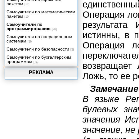
единственный
пакетам
[17]
Самоучители по математическим
Операция лог
пакетам
[10]
результата 
Самоучители по
программированию
[26]
истинны, в 
Самоучители по операционным
системам
[16]
Операция ло
Самоучители по безопасности
[5]
переключате
Самоучители по бухгалтерским
программам
[14]
возвращает 
РЕКЛАМА
Ложь, то ее 
Замечание
В языке Pe
булевых зн
значения Ис
значение, не