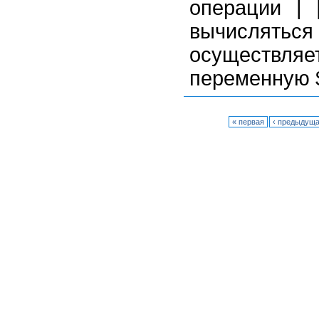
операции | 
вычислятьс
осуществля
переменную 
« первая
‹ предыдущ