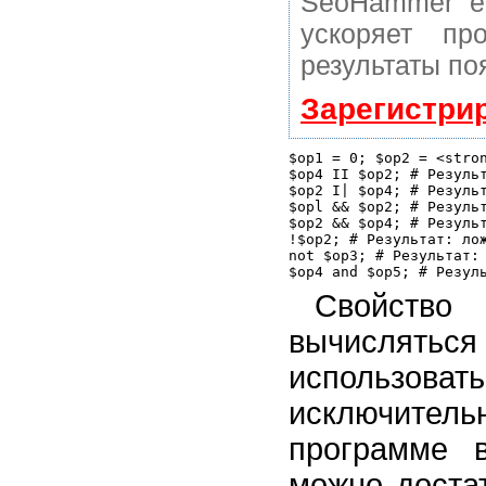
SeoHammer е
ускоряет пр
результаты по
Зарегистри
$op1 = 0; $ор2 = <stron
$ор4 II $ор2; # Результ
$ор2 I| $ор4; # Результ
$opl && $ор2; # Результ
$ор2 && $ор4; # Результ
!$ор2; # Результат: лож
not $орЗ; # Результат: 
Свойство 
вычислятьс
использов
исключител
программе 
можно доста