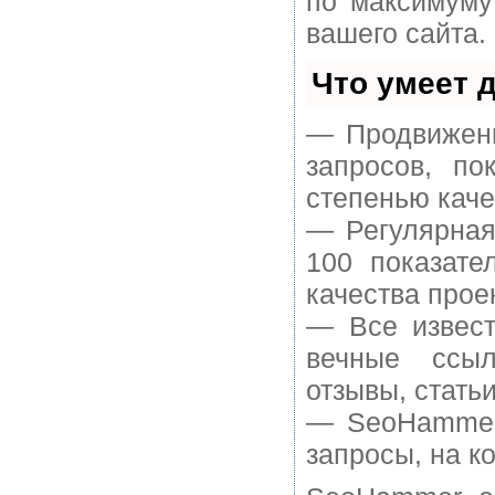
по максимуму
вашего сайта.
Что умеет 
— Продвижени
запросов, п
степенью каче
— Регулярная
100 показате
качества прое
— Все извест
вечные ссыл
отзывы, статьи
— SeoHammer 
запросы, на к