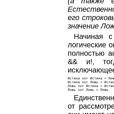
(а также е
Естественно
его строков
значение Ло
Начиная с
логические о
полностью а
&& и!, тог
исключающе
Истина хоr Истина = Лож
Истина хоr Ложь = Истин
Ложь хоr Истина = Истин
Единственн
от рассмотр