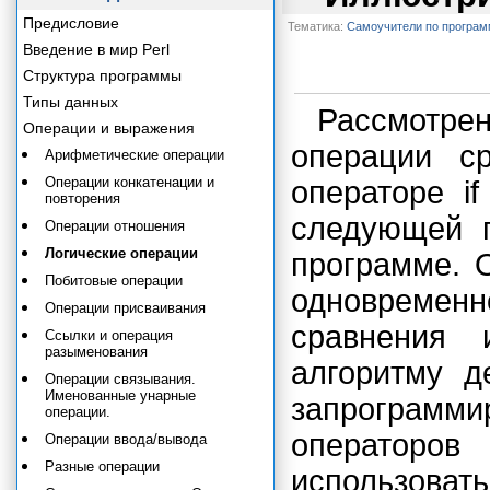
Предисловие
Тематика:
Самоучители по програ
Введение в мир Perl
Структура программы
Типы данных
Рассмотр
Операции и выражения
операции с
Арифметические операции
Операции конкатенации и
операторе i
повторения
следующей г
Операции отношения
Логические операции
программе. 
Побитовые операции
одновременн
Операции присваивания
сравнения 
Ссылки и операция
разыменования
алгоритму д
Операции связывания.
Именованные унарные
запрограм
операции.
операторов
Операции ввода/вывода
Разные операции
использоват