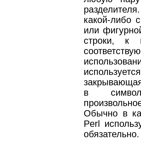
разделителя
какой-либо с
или фигурной
строки, к 
соответству
использова
использует
закрывающая
в символ
произвольн
Обычно в ка
Perl использ
обязательно.