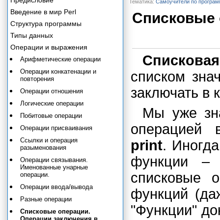
Предисловие
Тематика:
Самоучители по програ
Введение в мир Perl
Списковые 
Структура программы
Типы данных
Операции и выражения
Спискова
Арифметические операции
Операции конкатенации и
списком зна
повторения
заключать в 
Операции отношения
Логические операции
Мы уже зн
Побитовые операции
операцией 
Операции присваивания
Ссылки и операция
print
. Иногд
разыменования
функции – 
Операции связывания.
Именованные унарные
списковые о
операции.
Операции ввода/вывода
функций (да
Разные операции
"Функции" до
Списковые операции.
Операции заключения в