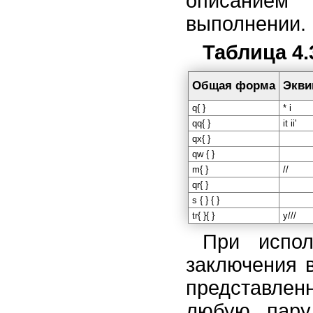
описанием
выполнении.
Таблица 4.
Общая форма
Экви
q{ }
* i
qq{ }
it ii'
qx{ }
qw { }
m{ }
//
qr{ }
s { } { }
tr{ }{ }
у///
При испо
заключения в
представлен
любую пару