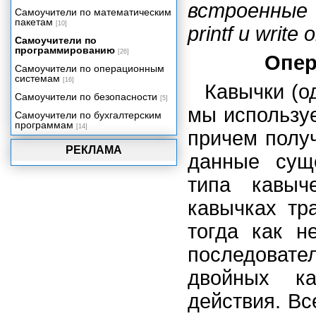
встроенные 
Самоучители по математическим
пакетам
[10]
printf и write
Самоучители по
программированию
[26]
Опер
Самоучители по операционным
системам
[16]
Кавычки (о
Самоучители по безопасности
[5]
мы использу
Самоучители по бухгалтерским
программам
[14]
причем полу
РЕКЛАМА
данные суще
типа кавыч
кавычках тр
тогда как н
последовате
двойных ка
действия. Вс