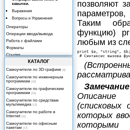
позволяют з
кавычки.
Выражения
параметров,
Вопросы и Упражнения
Таким обр
Операторы
функцию) pr
Операции ввода/вывода
любым из сл
Работа с файлами
Форматы
print $a, "string", $b;
Ссылки
КАТАЛОГ
Работа со строками
(Встрое
Подпрограммы и функции
Самоучители по 3D-графике
[9]
рассматрива
Пакеты, библиотеки, модули
Самоучители по инженерным
программам
Объектно-ориентированное
[10]
Замечание
программирование в языке Perl
Самоучители по графическим
программам
Запуск интерпретатора и режим
Описание
[24]
отладки
Самоучители по средствам
(списковых 
мультимедиа
Язык Perl и CGI-
[12]
программирование
Самоучители по работе в
которых вво
Ресурсы Perl
Internet
[11]
которыми 
Самоучители по офисным
пакетам
[17]