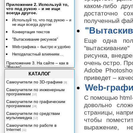
Приложение 2. Используй то,
каком-либо дру
что под рукою – и не ищи
достаточно со
всегда другое.
полученный фай
Используй то, что под рукою – и
не ищи всегда другое
"Вытаскив
Конвертация текстов
"Вытаскивание рисунков"
Еще одна пол
Web-графика – быстро и удобно
"вытаскивание
Неподвластный влияниям…
рисунка, внедре
очень остро. Пр
Приложение 3. На сайте – как в
"Винде".
Adobe Photosho
КАТАЛОГ
приведет – каче
Самоучители по 3D-графике
[9]
Web-графи
Самоучители по инженерным
программам
[10]
С помощью html-
Самоучители по графическим
довольно слож
программам
[24]
страницы, напри
Самоучители по средствам
мультимедиа
чтобы помести
[12]
Самоучители по работе в
выражение, н
Internet
[11]