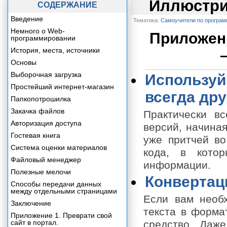
Иллюстри
СОДЕРЖАНИЕ
Введение
Тематика:
Самоучители по програ
Немного о Web-
Приложени
программировании
История, места, источники
Основы
Выборочная загрузка
Используй 
Простейший интернет-магазин
всегда дру
Папкопотрошилка
Закачка файлов
Практически вс
Авторизация доступа
версий, начиная
Гостевая книга
уже притчей во
Система оценки материалов
кода, в кото
Файловый менеджер
информации.
Полезные мелочи
Конвертац
Способы передачи данных
между отдельными страницами
Если вам необ
Заключение
текста в форма
Приложение 1. Преврати свой
сайт в портал.
средство. Даж