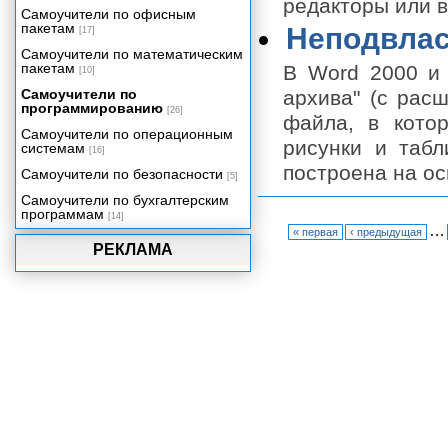
редакторы или в
Самоучители по офисным
пакетам
Неподвла
[17]
Самоучители по математическим
пакетам
В Word 2000 и 
[10]
Самоучители по
архива" (с расш
программированию
[26]
файла, в котор
Самоучители по операционным
рисунки и табл
системам
[16]
построена на о
Самоучители по безопасности
[5]
Самоучители по бухгалтерским
программам
[14]
…
« первая
‹ предыдущая
РЕКЛАМА