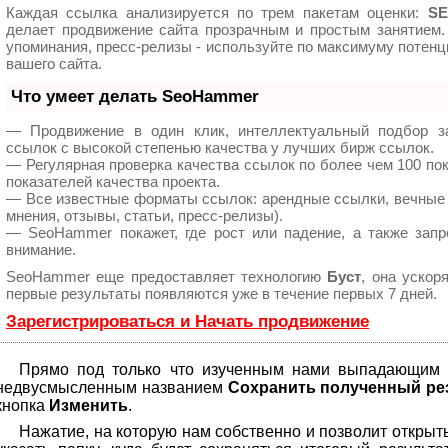
Каждая ссылка анализируется по трем пакетам оценки:
SE
делает продвижение сайта прозрачным и простым занятием.
упоминания, пресс-релизы - используйте по максимуму поте
вашего сайта.
Что умеет делать SeoHammer
— Продвижение в один клик, интеллектуальный подбор з
ссылок с высокой степенью качества у лучших бирж ссылок.
— Регулярная проверка качества ссылок по более чем 100 по
показателей качества проекта.
— Все известные форматы ссылок: арендные ссылки, вечные 
мнения, отзывы, статьи, пресс-релизы).
— SeoHammer покажет, где рост или падение, а также запр
внимание.
SeoHammer еще предоставляет технологию
Буст
, она ускор
первые результаты появляются уже в течение первых 7 дней.
Зарегистрироваться и Начать продвижение
Прямо под только что изученным нами выпадающим с
недвусмысленным названием
Сохранить полученный ре
кнопка
Изменить
.
Нажатие, на которую нам собственно и позволит открыть