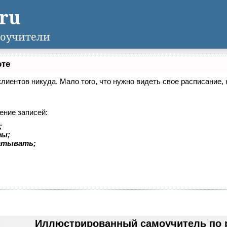
.ru
оучители
оте
 клиентов никуда. Мало того, что нужно видеть свое расписание
ение записей:
;
ты;
батывать;
Иллюстрированный самоучитель по 