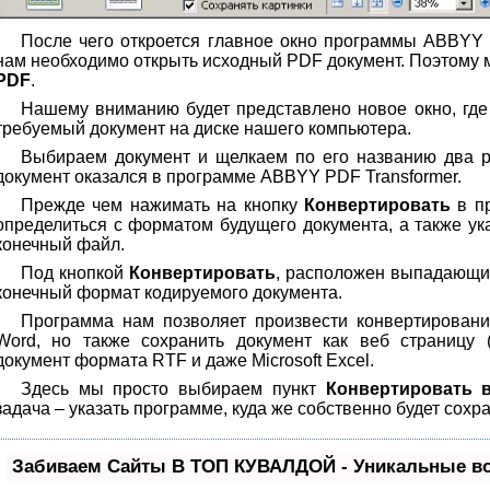
После чего откроется главное окно программы ABBYY 
нам необходимо открыть исходный PDF документ. Поэтому
PDF
.
Нашему вниманию будет представлено новое окно, где
требуемый документ на диске нашего компьютера.
Выбираем документ и щелкаем по его названию два 
документ оказался в программе ABBYY PDF Transformer.
Прежде чем нажимать на кнопку
Конвертировать
в пр
определиться с форматом будущего документа, а также ука
конечный файл.
Под кнопкой
Конвертировать
, расположен выпадающи
конечный формат кодируемого документа.
Программа нам позволяет произвести конвертирование
Word, но также сохранить документ как веб страницу 
документ формата RTF и даже Microsoft Excel.
Здесь мы просто выбираем пункт
Конвертировать в
задача – указать программе, куда же собственно будет сохр
Забиваем Сайты В ТОП КУВАЛДОЙ - Уникальные в