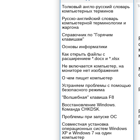
Толковый англо-русский словарь
Т
компьютерных терминов
Русско-английский словарь
компьютерной терминологии и
жаргона
Справочник по "Горячим
клавишам"
Основы информатики
Как открыть файлы с
расширением *.docx и *.xlsx
Не включается компьютер, на
мониторе нет изображения
О чем пищит компьютер
Устраняем проблемы с помощью
безопасного режима
"Волшебная" клавиша F8
Восстановление Windows.
Команда CHKDSK.
Проблемы при запуске ОС
Совместная установка
операционных систем Windows
XP и Windows 7 на один
компьютер