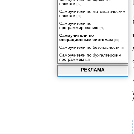
пакетам
Конвертирование документов
[17]
из формата PDF в формат
Самоучители по математическим
WORD (doc)
пакетам
[10]
Конвертация документов из
Самоучители по
формата DjVu в формат PDF
программированию
[26]
Как заблокировать доступ к
сайту?
Самоучители по
операционным системам
[16]
Самоучители по безопасности
[5]
Самоучители по бухгалтерским
программам
[14]
РЕКЛАМА