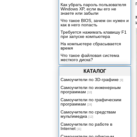
Как убрать пароль пользователя
Windows XP, если вы его не
знаете или забыли
Что такое BIOS, зачем он нужен и
как в него попасть
Требуется нажимать клавишу F1
при запуске компьютера
На компьютере сбрасывается
время
Что такое файловая система
жесткого диска?
Что такое дефрагментация и
КАТАЛОГ
зачем она нужна?
Пропал индикатор раскладки
Самоучители по 3D-графике
[9]
клавиатуры. Что делать?
Самоучители по инженерным
Коды ошибок WINDOWS
программам
[10]
Установка пароля на локальную
Самоучители по графическим
папку в операционной системе
программам
[24]
Windows XP
Самоучители по средствам
Установка пароля на локальную
мультимедиа
папку в операционной системе
[12]
Windows 7
Самоучители по работе в
Internet
Гибернация, сон и гибридный
[11]
спящий режим в Windows 7
Самоучители по офисным