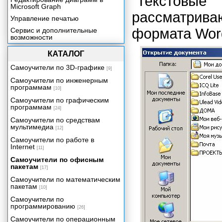
"Текстов
Microsoft Graph
рассматрив
Управление печатью
формата Wor
Сервис и дополнительные
возможности
КАТАЛОГ
Самоучители по 3D-графике
[9]
Самоучители по инженерным
программам
[10]
Самоучители по графическим
программам
[24]
Самоучители по средствам
мультимедиа
[12]
Самоучители по работе в
Internet
[11]
Самоучители по офисным
пакетам
[17]
Самоучители по математическим
пакетам
[10]
Самоучители по
программированию
[26]
Самоучители по операционным