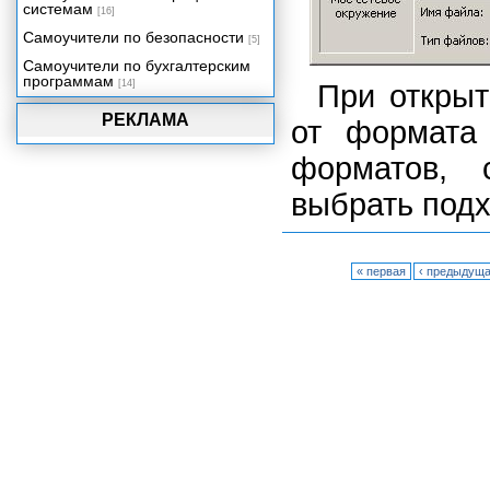
системам
[16]
Самоучители по безопасности
[5]
Самоучители по бухгалтерским
программам
[14]
При откры
РЕКЛАМА
от формата
форматов, 
выбрать под
« первая
‹ предыдущ