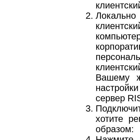
клиентски
Локально
клиентски
компьют
корпор
персонал
клиентски
Вашему ж
настройк
сервер RI
Подключи
хотите ре
образом:
Нажмит