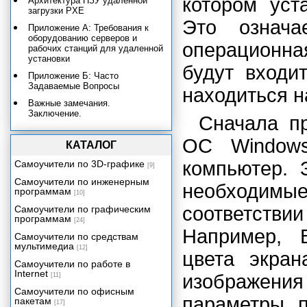
котором уст
Архитектура ПЗУ удаленной
загрузки PXE
Это означа
Приложение A: Требования к
оборудованию серверов и
операционна
рабочих станций для удаленной
установки
будут входи
Приложение Б: Часто
Задаваемые Вопросы
находиться н
Важные замечания.
Заключение.
Сначала п
Удаленная установка
ОС Windows
операционной системы
КАТАЛОГ
Развертывание Windows 2000
компьютер. 
Самоучители по 3D-графике
[9]
при помощи пакета
администрирования Internet
Самоучители по инженерным
необходимые
Explorer (IEAK)
программам
[10]
Как упростить развертывание
соответств
Самоучители по графическим
настольных систем Windows 2000
программам
[24]
Пошаговое руководство по
Например, 
Самоучители по средствам
переходу на Windows Vista
мультимедиа
[12]
цвета экран
Пошаговое руководство по
Самоучители по работе в
групповым политикам
Internet
изображения
[11]
Пошаговое руководство по
Самоучители по офисным
интеграции многоязычного
параметры пр
пакетам
интерфейса в Windows Vista
[17]