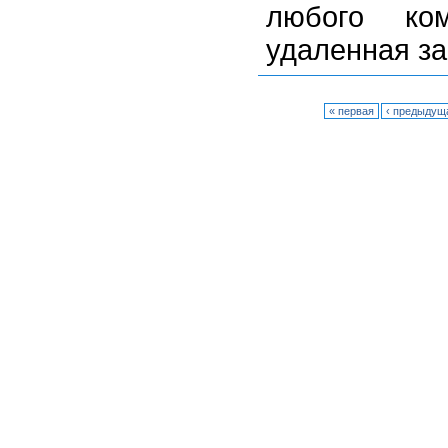
любого ко
удаленная за
« первая
‹ предыдущ