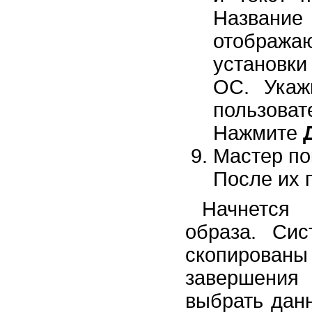
Названи
отображ
установк
ОС. Укаж
пользова
Нажмите
Мастер по
После их 
Начнется 
образа. Си
скопирован
завершения
выбрать дан