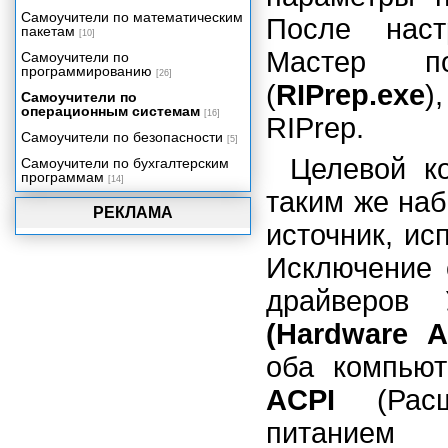
Самоучители по математическим
После наст
пакетам
[10]
Мастер по
Самоучители по
программированию
[26]
(
RIPrep.exe
)
Самоучители по
операционным системам
[16]
RIPrep.
Самоучители по безопасности
[5]
Целевой к
Самоучители по бухгалтерским
программам
[14]
таким же наб
РЕКЛАМА
источник, ис
Исключение 
драйверов
(Hardware A
оба компьют
ACPI
(Расш
питанием