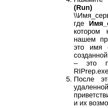
(Run)
и 
\\Имя_сер
где
Имя_
котором 
нашем п
это имя 
созданной
– это п
RIPrep.ex
После эт
удаленн
приветств
и их возм