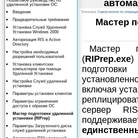
Пошаговое руководство по
автома
удаленной установке ОС
Введение
Тематика:
Самоучители по операц
Мастер п
Предварительные требования
Установка Служб Удаленной
Установки Windows 2000
Авторизация RIS в Active
Directory
Мастер п
Настройка необходимых
(
RIPrep.exe
)
разрешений пользователей
Установка клиентских
подготовк
компьютеров при помощи
Удаленной Установки
установленн
Настройка Служб удаленной
установки
включая уста
Параметры установки клиентов
реплицирова
Параметры ограничения
доступа к образам ОС
сервер RI
Мастер подготовки удаленной
поддерживае
установки (RIPrep)
Параметры Загрузочного диска
единственн
служб удаленной установки