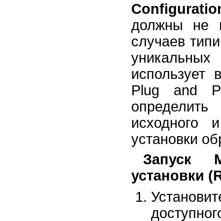
Configurati
должны не 
случаев тип
уникальных
использует 
Plug and P
определить
исходного 
установки об
Запуск М
установки (R
Установи
доступно