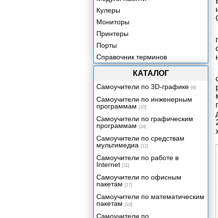
Кулеры
Мониторы
Принтеры
Порты
Справочник терминов
КАТАЛОГ
Самоучители по 3D-графике
[9]
Самоучители по инженерным
программам
[10]
Самоучители по графическим
программам
[24]
Самоучители по средствам
мультимедиа
[12]
Самоучители по работе в
Internet
[11]
Самоучители по офисным
пакетам
[17]
Самоучители по математическим
пакетам
[10]
Самоучители по