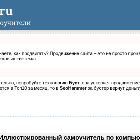
.ru
оучители
знаете, как продвигать? Продвижение сайта – это не просто про
исковых системах.
ятельно, попробуйте технологию
Буст
, она ускоряет продвижение
ется в Топ10 за месяц, то в
SeoHammer
за бустер
вернут деньги
Иллюстрированный самоучитель по компь