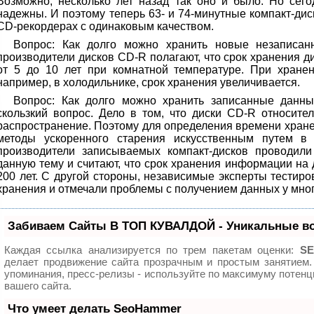
Возможно, несколько лет назад так оно и было. Но сег
надежны. И поэтому теперь 63- и 74-минутные компакт-ди
CD-рекордерах с одинаковым качеством.
Вопрос: Как долго можно хранить новые незаписа
производители дисков CD-R полагают, что срок хранения 
от 5 до 10 лет при комнатной температуре. При хране
например, в холодильнике, срок хранения увеличивается.
Вопрос: Как долго можно хранить записанные данны
скользкий вопрос. Дело в том, что диски CD-R относит
распространение. Поэтому для определения времени хране
методы ускоренного старения искусственным путем в
производители записываемых компакт-дисков проводили
данную тему и считают, что срок хранения информации на 
200 лет. С другой стороны, независимые эксперты тестиро
хранения и отмечали проблемы с получением данных у мног
Забиваем Сайты В ТОП КУВАЛДОЙ - Уникальные в
Каждая ссылка анализируется по трем пакетам оценки:
SE
делает продвижение сайта прозрачным и простым занятием.
упоминания, пресс-релизы - используйте по максимуму поте
вашего сайта.
Что умеет делать SeoHammer