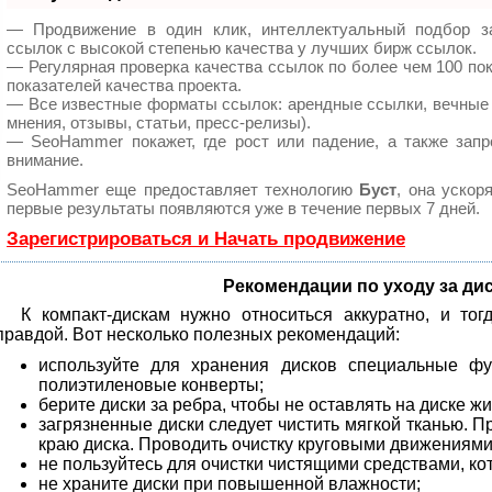
— Продвижение в один клик, интеллектуальный подбор з
ссылок с высокой степенью качества у лучших бирж ссылок.
— Регулярная проверка качества ссылок по более чем 100 по
показателей качества проекта.
— Все известные форматы ссылок: арендные ссылки, вечные 
мнения, отзывы, статьи, пресс-релизы).
— SeoHammer покажет, где рост или падение, а также запр
внимание.
SeoHammer еще предоставляет технологию
Буст
, она ускор
первые результаты появляются уже в течение первых 7 дней.
Зарегистрироваться и Начать продвижение
Рекомендации по уходу за ди
К компакт-дискам нужно относиться аккуратно, и то
правдой. Вот несколько полезных рекомендаций:
используйте для хранения дисков специальные ф
полиэтиленовые конверты;
берите диски за ребра, чтобы не оставлять на диске ж
загрязненные диски следует чистить мягкой тканью. П
краю диска. Проводить очистку круговыми движениями
не пользуйтесь для очистки чистящими средствами, ко
не храните диски при повышенной влажности;