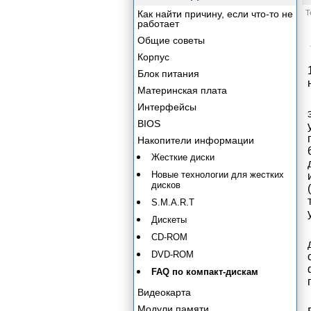
Как найти причину, если что-то не
Т
работает
Общие советы
Корпус
Блок питания
Материнская плата
Интерфейсы
BIOS
Накопители информации
Жесткие диски
Новые технологии для жестких
дисков
S.M.A.R.T
Дискеты
CD-ROM
DVD-ROM
FAQ по компакт-дискам
Видеокарта
Модули памяти