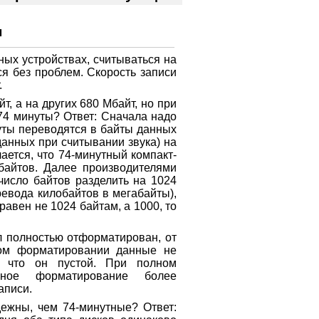
м
тных устройствах, считываться на
ся без проблем. Скорость записи
.
т, а на других 680 Мбайт, но при
 74 минуты? Ответ: Сначала надо
нуты переводятся в байты данных
данных при считывании звука) на
ается, что 74-минутный компакт-
 байтов. Далее производителями
число байтов разделить на 1024
ревода килобайтов в мегабайты),
 равен не 1024 байтам, а 1000, то
л полностью отформатирован, от
ом форматировании данные не
, что он пустой. При полном
лное форматирование более
аписи.
дежны, чем 74-минутные? Ответ: