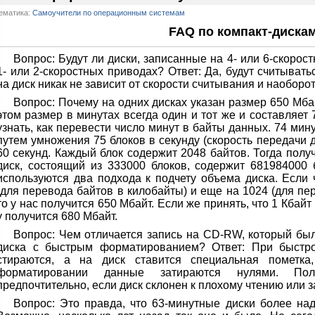
ематика:
Самоучители по операционным системам
FAQ по компакт-диска
Вопрос: Будут ли диски, записанные на 4- или 6-скорос
1- или 2-скоростных приводах? Ответ: Да, будут считывать
на диск никак не зависит от скорости считывания и наоборот
Вопрос: Почему на одних дисках указан размер 650 Мбай
этом размер в минутах всегда один и тот же и составляет
узнать, как перевести число минут в байты данных. 74 ми
путем умножения 75 блоков в секунду (скорость передачи 
60 секунд. Каждый блок содержит 2048 байтов. Тогда получ
диск, состоящий из 333000 блоков, содержит 681984000
используются два подхода к подчету объема диска. Если 
(для перевода байтов в килобайты) и еще на 1024 (для пе
то у нас получится 650 Мбайт. Если же принять, что 1 Кбайт
у получится 680 Мбайт.
Вопрос: Чем отличается запись на CD-RW, который бы
диска с быстрым форматированием? Ответ: При быстр
стираются, а на диск ставится специальная пометка
форматировании данные затираются нулями. По
предпочтительно, если диск склонен к плохому чтению или з
Вопрос: Это правда, что 63-минутные диски более на