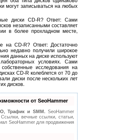
одня оба типа дисков одинаково
ски могут записываться на любых
нные диски CD-R? Ответ: Сами
дисков незаписанными составляет
нии в более прохладном месте,
е на CD-R? Ответ: Достаточно
ельно недавно получили широкое
ния данных на диске используют
 лабораторных условиях. Сами
 собственные исследования на
дисках CD-R колеблется от 70 до
вали диски после нескольких лет
их дисков.
озможности от SeoHammer
O, Трафик и SMM.
SeoHammer
 Ссылки, вечные ссылки, статьи,
нциал SeoHammer для продвижения