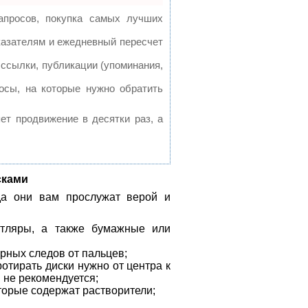
апросов, покупка самых лучших
казателям и ежедневный пересчет
ссылки, публикации (упоминания,
осы, на которые нужно обратить
яет продвижение в десятки раз, а
сками
гда они вам прослужат верой и
утляры, а также бумажные или
ирных следов от пальцев;
ротирать диски нужно от центра к
 не рекомендуется;
торые содержат растворители;