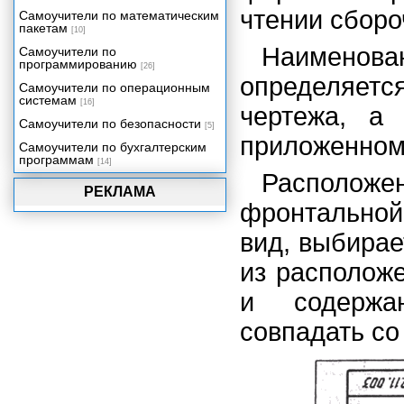
чтении сборо
Самоучители по математическим
пакетам
[10]
Наименов
Самоучители по
программированию
[26]
определяет
Самоучители по операционным
системам
[16]
чертежа, а
Самоучители по безопасности
[5]
приложенному
Самоучители по бухгалтерским
программам
[14]
Располо
РЕКЛАМА
фронтальной 
вид, выбирае
из располож
и содержа
совпадать со