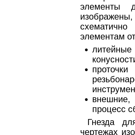
элементы 
изображены,
схематично
элементам от
литейные 
конусност
проточ
резьбон
инструмен
внешние,
процесс сб
Гнезда дл
чертежах из