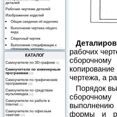
деталей
Рабочие чертежи деталей
Изображение изделий
Общие сведения об изделиях
Выполнение чертежа общего
вида
Сборочный чертеж
Деталиров
Выполнение спецификации к
сборочному чертежу
рабочих черт
КАТАЛОГ
Порядок выполнения
сборочному
сборочного чертежа
Самоучители по 3D-графике
[9]
Чтение и деталирование
копирование
Самоучители по инженерным
сборочного чертежа
программам
[10]
чертежа, а р
Выполнение схем
Самоучители по графическим
программам
Список литературы
[24]
Порядок вы
Самоучители по средствам
мультимедиа
сборочном
[12]
Самоучители по работе в
выполнению 
Internet
[11]
Самоучители по офисным
формы и ра
пакетам
[17]