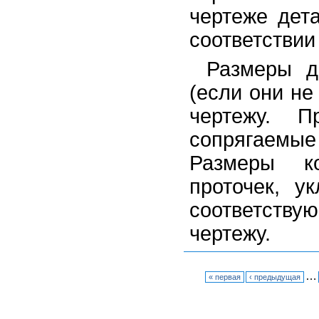
чертеже дет
соответствии
Размеры д
(если они не
чертежу. 
сопрягаемы
Размеры ко
проточек, у
соответству
чертежу.
…
« первая
‹ предыдущая