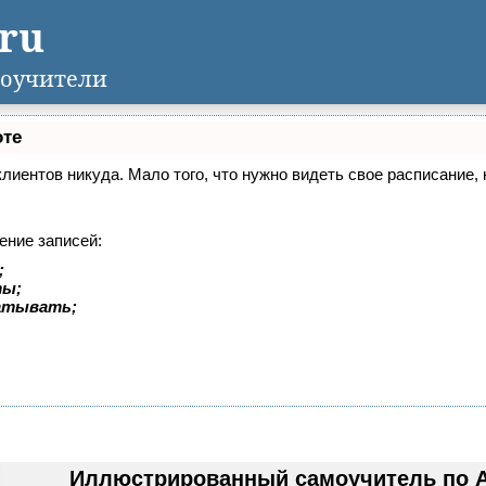
.ru
оучители
оте
 клиентов никуда. Мало того, что нужно видеть свое расписание
ение записей:
;
ты;
батывать;
Иллюстрированный самоучитель по A