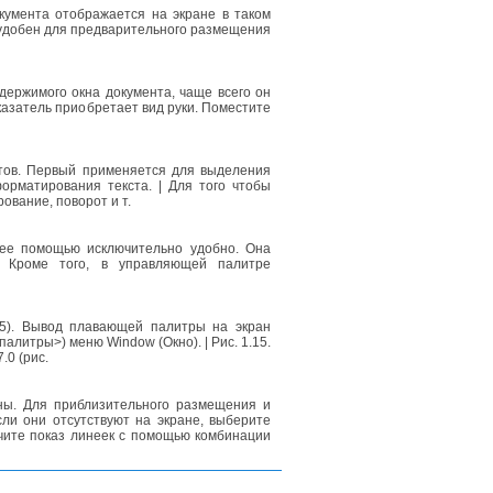
кумента отображается на экране в таком
 удобен для предварительного размещения
держимого окна документа, чаще всего он
азатель приобретает вид руки. Поместите
тов. Первый применяется для выделения
форматирования текста. | Для того чтобы
вание, поворот и т.
с ее помощью исключительно удобно. Она
. Кроме того, в управляющей палитре
15). Вывод плавающей палитры на экран
литры>) меню Window (Окно). | Рис. 1.15.
0 (рис.
ны. Для приблизительного размещения и
сли они отсутствуют на экране, выберите
ючите показ линеек с помощью комбинации