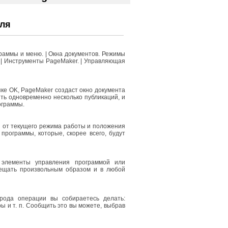
ля
граммы и меню. | Окна документов. Режимы
 | Инструменты PageMaker. | Управляющая
пке OK, PageMaker создаст окно документа
рыть одновременно несколько публикаций, и
ограммы.
и от текущего режима работы и положения
программы, которые, скорее всего, будут
элементы управления программой или
мещать произвольным образом и в любой
рода операции вы собираетесь делать:
ы и т. п. Сообщить это вы можете, выбрав