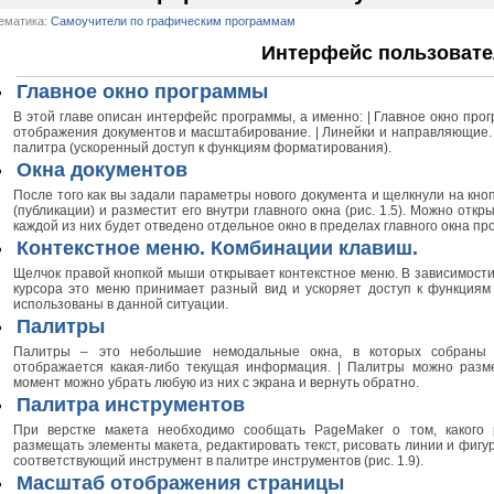
ематика:
Самоучители по графическим программам
Интерфейс пользовате
Главное окно программы
В этой главе описан интерфейс программы, а именно: | Главное окно про
отображения документов и масштабирование. | Линейки и направляющие.
палитра (ускоренный доступ к функциям форматирования).
Окна документов
После того как вы задали параметры нового документа и щелкнули на кно
(публикации) и разместит его внутри главного окна (рис. 1.5). Можно отк
каждой из них будет отведено отдельное окно в пределах главного окна пр
Контекстное меню. Комбинации клавиш.
Щелчок правой кнопкой мыши открывает контекстное меню. В зависимост
курсора это меню принимает разный вид и ускоряет доступ к функциям 
использованы в данной ситуации.
Палитры
Палитры – это небольшие немодальные окна, в которых собраны 
отображается какая-либо текущая информация. | Палитры можно раз
момент можно убрать любую из них с экрана и вернуть обратно.
Палитра инструментов
При верстке макета необходимо сообщать PageMaker о том, какого 
размещать элементы макета, редактировать текст, рисовать линии и фигур
соответствующий инструмент в палитре инструментов (рис. 1.9).
Масштаб отображения страницы