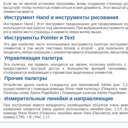
Если вы не меняли установок программы, вновь созданная страница до
масштабе, чтобы полностью поместиться в окне документа. Этот масштаб
элементов макета.
Инструмент Hand и инструменты рисования
Инструмент Hand | Этот инструмент предназначен для прокручивания со
используется при работе под увеличением. При выбранном инструменте ук
его в любое место страницы и нажмите левую кнопку мыши.
Инструменты Pointer и Text
Это два наиболее часто используемых инструмента палитры инструмен
элементов, в том числе текстовых блоков, а второй – для локального 
проделать любую операцию с элементом макета (перемещение, масштабиро
Управляющая палитра
Эта палитра, как правило, находится на экране, поскольку работать 
предоставляет быстрый доступ к большинству функций программы
отображается информация о параметрах выделенных элементов.
Прочие палитры
Устройство других палитр стандартно для приложений Adobe (рис. 1.
осуществляется с помощью команды Show <имя палитры> (Показать <имя па
Палитры слоев: Adobe PageMaker | Плавающая палитра Adobe PageMaker 7.
Измерительные линейки и направляющие
При построении макета координаты размещаемых объектов очень важ
измерения элементов очень удобно использовать линейки (рис. 1.17). Е
команду Show Rulers (Показать линейки) меню View (Просмотр) или вкл
клавиш CTRL + R. | Рис. 1.17.