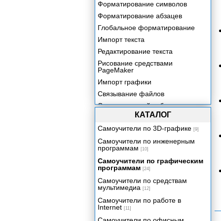
Форматирование символов
Форматирование абзацев
Глобальное форматирование
Импорт текста
Редактирование текста
Рисование средствами
PageMaker
Импорт графики
Связывание файлов
Создание новой публикации
КАТАЛОГ
Структура публикации
Самоучители по 3D-графике
Компоновка текста и графики
[9]
Специальные эффекты
Самоучители по инженерным
программам
[10]
Верстка таблиц и бланков
Самоучители по графическим
Верстка книг
программам
[24]
Электронные публикации
Самоучители по средствам
мультимедиа
Определение цветов
[12]
Использование цвета
Самоучители по работе в
Internet
[11]
Управление цветом и треппинг
Самоучители по офисным