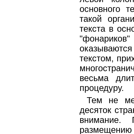
основного т
такой орган
текста в осн
"фонарико
оказываютс
текстом, при
многострани
весьма дли
процедуру.
Тем не ме
десяток стра
внимание. 
размещению 