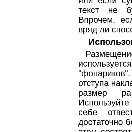
или если су
текст не бу
Впрочем, ес
вряд ли спос
Использов
Размещени
используе
"фонариков
отступа накл
размер ра
Используйте
себе отвес
достаточно б
этом состоят