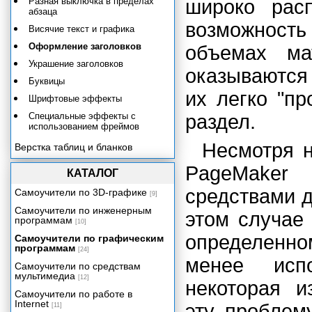
Разная выключка в пределах
широко рас
абзаца
возможность
Висячие текст и графика
Оформление заголовков
объемах ма
Украшение заголовков
оказываются
Буквицы
их легко "п
Шрифтовые эффекты
Специальные эффекты с
раздел.
использованием фреймов
Несмотря н
Верстка таблиц и бланков
Верстка книг
PageMaker
КАТАЛОГ
Электронные публикации
средствами д
Самоучители по 3D-графике
[9]
Определение цветов
Самоучители по инженерным
Использование цвета
этом случае 
программам
[10]
Управление цветом и треппинг
определенно
Самоучители по графическим
Корректура
программам
[24]
менее исп
Вывод оригинал-макета
Самоучители по средствам
мультимедиа
[12]
Сотрудничество с типографией
некоторая и
Самоучители по работе в
Приложение
Internet
эту проблем
[11]