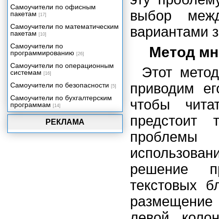
Комбинации клавиш в PageMaker
Самоучители по офисным
выбор меж
пакетам
[17]
Самоучители по математическим
вариантами з
пакетам
[10]
Самоучители по
Метод мн
программированию
[26]
Самоучители по операционным
Этот метод
системам
[16]
приводим ег
Самоучители по безопасности
[5]
Самоучители по бухгалтерским
чтобы чита
программам
[14]
предстоит 
РЕКЛАМА
проблемы
использова
решение пр
текстовых б
размещение 
левой коло