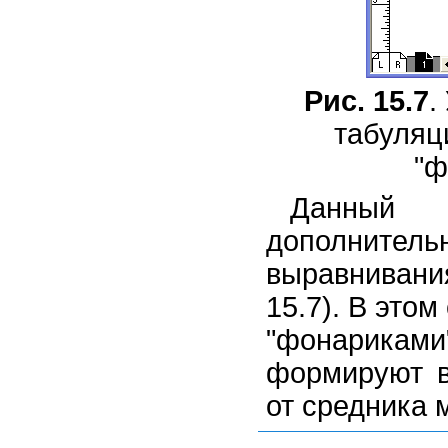
Рис. 15.7
.
табуляц
"ф
Данный п
дополните
выравнивани
15.7). В это
"фонарикам
формируют в
от средника 