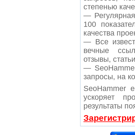
степенью каче
— Регулярная
100 показате
качества прое
— Все извест
вечные ссыл
отзывы, статьи
— SeoHammer 
запросы, на к
SeoHammer е
ускоряет пр
результаты по
Зарегистри