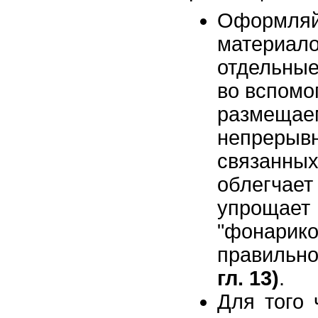
Оформляй
материало
отдельные
во вспомо
размеща
непреры
связанных
облегчает
упрощае
"фонарик
правильн
гл. 13)
.
Для того 