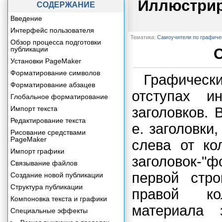
Иллюстрир
СОДЕРЖАНИЕ
Введение
Интерфейс пользователя
Тематика:
Самоучители по графич
Обзор процесса подготовки
публикации
Установки PageMaker
Форматирование символов
Графическ
Форматирование абзацев
отступах и
Глобальное форматирование
Импорт текста
заголовков. 
Редактирование текста
е. заголовки
Рисование средствами
PageMaker
слева от ко
Импорт графики
заголовок-"
Связывание файлов
первой стро
Создание новой публикации
Структура публикации
правой ко
Компоновка текста и графики
материала з
Специальные эффекты