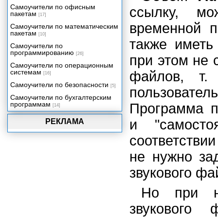
Producer
Самоучители по офисным
ссылку, м
пакетам
[17]
временной п
Самоучители по математическим
пакетам
[10]
также иметь
Самоучители по
программированию
[26]
при этом не 
Самоучители по операционным
системам
файлов, т.
[16]
Самоучители по безопасности
[5]
пользоват
Самоучители по бухгалтерским
программам
Программа п
[14]
и "самосто
РЕКЛАМА
соответствии
не нужно за
звукового фа
Но при н
звукового 