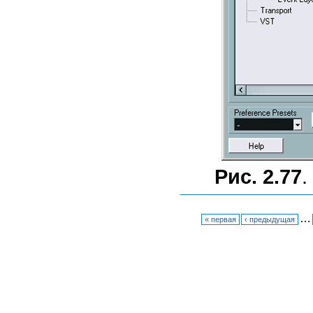
Рис. 2.77
.
…
« первая
‹ предыдущая