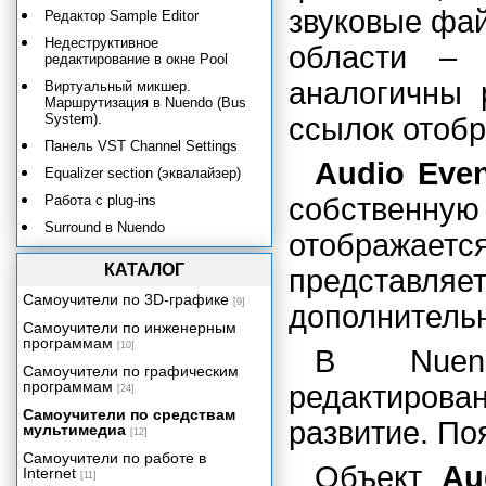
звуковые фа
Редактор Sample Editor
Недеструктивное
области 
редактирование в окне Pool
аналогичны 
Виртуальный микшер.
Маршрутизация в Nuendo (Bus
System).
ссылок отобр
Панель VST Channel Settings
Audio Eve
Equalizer section (эквалайзер)
Работа с plug-ins
собственн
Surround в Nuendo
отображается
Автоматизация в Nuendo
КАТАЛОГ
представля
"Многослойное" деструктивное
редактирование
Самоучители по 3D-графике
[9]
дополнитель
Сведение и мастеринг в Nuendo
Самоучители по инженерным
программам
[10]
VST-инструменты
В Nuend
Самоучители по графическим
Nuendo и Reason: совместное
программам
редактиро
[24]
использование
Самоучители по средствам
Nuendo и Cubase VST:
развитие. Поя
мультимедиа
[12]
совместное использование
Самоучители по работе в
Объект
Au
Маршрутизация в Samplitude
Internet
[11]