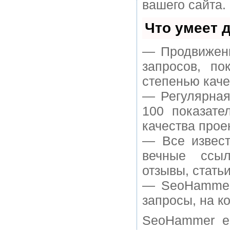
вашего сайта.
Что умеет 
— Продвижени
запросов, п
степенью каче
— Регулярная
100 показате
качества прое
— Все извест
вечные ссыл
отзывы, статьи
— SeoHammer 
запросы, на к
SeoHammer е