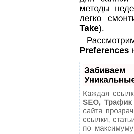
методы неде
легко смонт
Take
).
Рассмотр
Preferences
н
Забивае
Уникальные
Каждая ссылк
SEO, Трафик
сайта прозра
ссылки, стать
по максимуму