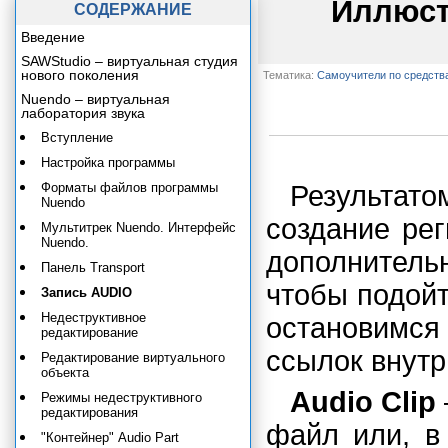
Иллюст
СОДЕРЖАНИЕ
Введение
SAWStudio – виртуальная студия
нового поколения
Тематика:
Самоучители по средств
Nuendo – виртуальная
лаборатория звука
Вступление
Настройка программы
Форматы файлов программы
Результат
Nuendo
создание рег
Мультитрек Nuendo. Интерфейс
Nuendo.
дополнител
Панель Transport
чтобы подойт
Запись AUDIO
Недеструктивное
остановимся
редактирование
ссылок внутр
Редактирование виртуального
объекта
Audio Clip
Режимы недеструктивного
редактирования
файл или, в
"Контейнер" Audio Part