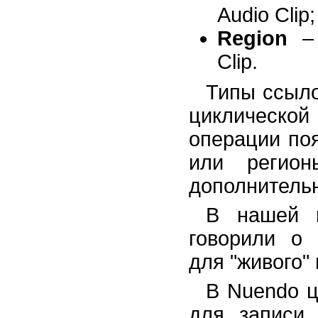
Audio Clip;
Region
– 
Clip.
Типы ссыло
циклической
операции по
или регио
дополнитель
В нашей 
говорили о 
для "живого"
В Nuendo ц
для записи 