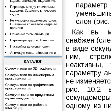
кадров анимации. Выделение.
параме
Переходы между ключевыми
кадрами. Удаление ключевого
уменьшить
кадра.
слоя (рис. 
Регулировка параметров слоя.
Смещение ключевого кадра во
времени.
Как вы м
Основные типы анимации
снабжен (сле
Параметры группы Transform
в виде секун
Настройка движения слоя
Анимация масштабирования и
ним, стрел
вращения слоя
КАТАЛОГ
Анимация других параметров
неактивны,
Самоучители по 3D-графике
Настройка скорости анимации
[9]
параметру ан
Самоучители по инженерным
Эффекты
программам
не изменяетс
[10]
Титры
Самоучители по графическим
рис. 10.2 
Приложение
программам
[24]
Самоучители по средствам
секундомеры
мультимедиа
[12]
одному из н
Самоучители по работе в
Internet
[11]