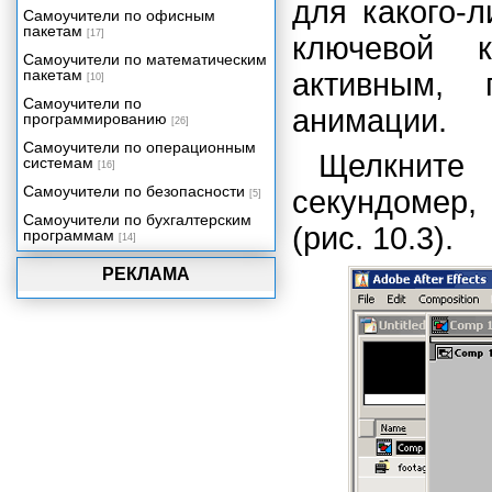
для какого-
Самоучители по офисным
пакетам
[17]
ключевой к
Самоучители по математическим
пакетам
активным,
[10]
Самоучители по
анимации.
программированию
[26]
Самоучители по операционным
Щелкните
системам
[16]
Самоучители по безопасности
секундомер,
[5]
Самоучители по бухгалтерским
(рис. 10.3).
программам
[14]
РЕКЛАМА