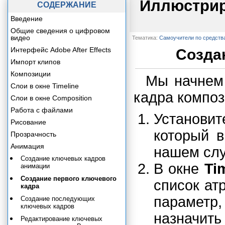
Иллюстрир
СОДЕРЖАНИЕ
Введение
Общие сведения о цифровом
видео
Тематика:
Самоучители по средств
Интерфейс Adobe After Effects
Созда
Импорт клипов
Композиции
Мы начнем 
Слои в окне Timeline
кадра композ
Слои в окне Composition
Работа с файлами
Установи
Рисование
который в
Прозрачность
Анимация
нашем слу
Создание ключевых кадров
В окне
Ti
анимации
Создание первого ключевого
список ат
кадра
параметр,
Создание последующих
ключевых кадров
назначить
Редактирование ключевых