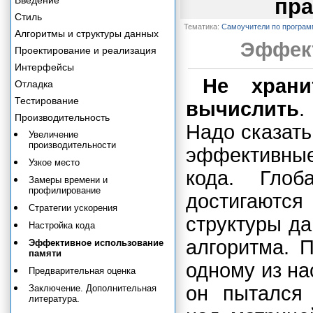
Введение
пра
Стиль
Тематика:
Самоучители по програ
Алгоритмы и структуры данных
Эффект
Проектирование и реализация
Интерфейсы
Не храни
Отладка
Тестирование
вычислить
.
Производительность
Надо сказать
Увеличение
производительности
эффективные
Узкое место
кода. Глоб
Замеры времени и
профилирование
достигаютс
Стратегии ускорения
структуры д
Настройка кода
алгоритма. 
Эффективное использование
памяти
одному из на
Предварительная оценка
он пытался 
Заключение. Дополнительная
литература.