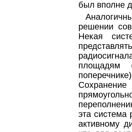
был вполне д
Аналогичн
решении сов
Некая сист
представлят
радиосигнал
площадям 
поперечник
Сохранени
прямоугольн
переполнени
эта система 
активному д