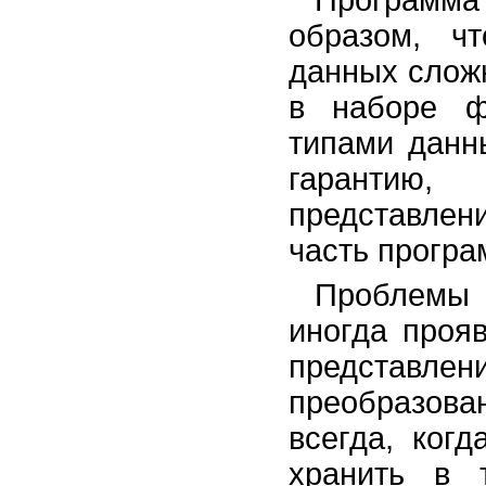
Программа
образом, ч
данных сложн
в наборе ф
типами данн
гарантию,
представле
часть програ
Проблемы 
иногда проя
предста
преобразова
всегда, ког
хранить в 