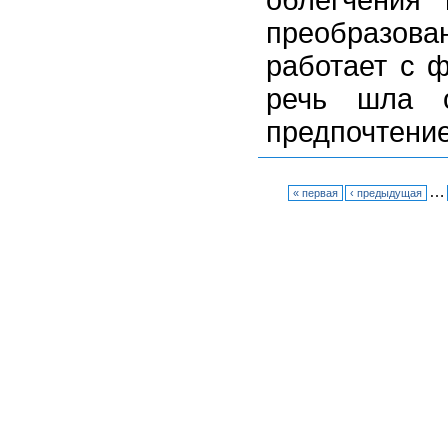
облегчения
преобразова
работает с 
речь шла 
предпочтение
…
« первая
‹ предыдущая