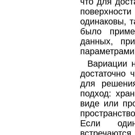
что для дос
поверхност
одинаковы, 
было приме
данных, пр
параметрами 
Вариации н
достаточно 
для решени
подход: хра
виде или пр
пространств
Если один
встречаются 