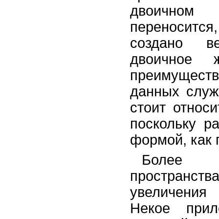
двоичном 
переносится,
создано ве
двоичное 
преимущест
данных служ
стоит относ
поскольку р
формой, как 
Более э
пространс
увеличения
Некое прил