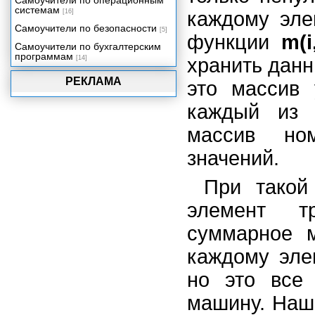
Самоучители по операционным
системам
[16]
каждому эл
Самоучители по безопасности
[5]
функции
m(i
Самоучители по бухгалтерским
программам
[14]
хранить данн
РЕКЛАМА
это массив 
каждый из 
массив но
значений.
При такой
элемент т
суммарное м
каждому эле
но это все 
машину. Наш