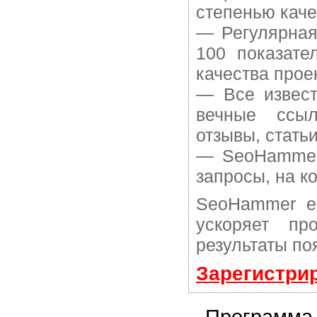
степенью каче
— Регулярная
100 показате
качества прое
— Все извест
вечные ссыл
отзывы, статьи
— SeoHammer 
запросы, на к
SeoHammer е
ускоряет пр
результаты по
Зарегистри