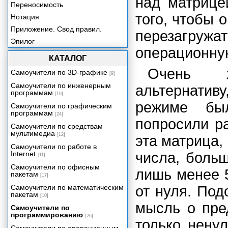
над матрице
Переносимость
того, чтобы 
Нотация
Приложение. Свод правил.
перезагру
Эпилог
операционну
КАТАЛОГ
Очень х
Самоучители по 3D-графике
[9]
Самоучители по инженерным
альтернатив
программам
[10]
режиме бы
Самоучители по графическим
программам
[24]
попросили ра
Самоучители по средствам
мультимедиа
[12]
эта матрица,
Самоучители по работе в
Internet
числа, боль
[11]
Самоучители по офисным
лишь менее 
пакетам
[17]
Самоучители по математическим
от нуля. Под
пакетам
[10]
мысль о пре
Самоучители по
программированию
[26]
только нену