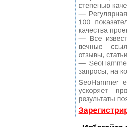
степенью каче
— Регулярная
100 показате
качества прое
— Все извест
вечные ссыл
отзывы, статьи
— SeoHammer 
запросы, на к
SeoHammer е
ускоряет пр
результаты по
Зарегистри