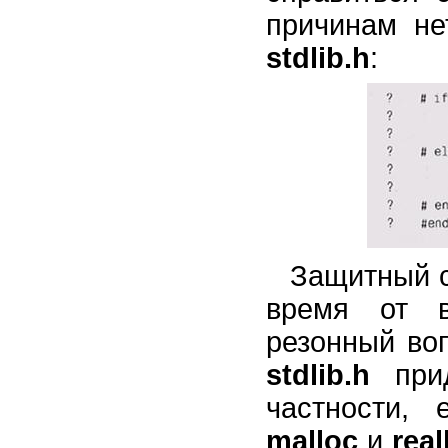
причинам не
stdlib.h
:
Защитный с
время от в
резонный во
stdlib.h
прид
частности, 
mallос
и
real