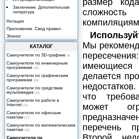
размер код
Заключение. Дополнительная
сложность
литература.
компиляциям
Нотация
Приложение. Свод правил.
Используйт
Эпилог
Мы рекоменд
КАТАЛОГ
пересечения
Самоучители по 3D-графике
[9]
Самоучители по инженерным
имеющиеся 
программам
[10]
делается пр
Самоучители по графическим
программам
[24]
недостатков.
Самоучители по средствам
мультимедиа
[12]
что требов
Самоучители по работе в
может ог
Internet
[11]
Самоучители по офисным
предназнач
пакетам
[17]
перечень п
Самоучители по математическим
пакетам
[10]
Второй нед
Самоучители по