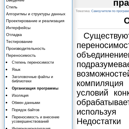
Введение
пра
Стиль
Тематика:
Самоучители по програ
Алгоритмы и структуры данных
О
Проектирование и реализация
Интерфейсы
Существ
Отладка
Тестирование
переноси
Производительность
объединени
Переносимость
подразум
Степень переносимости
Язык
возможност
Заголовочные файлы и
компиляция
библиотеки
Организация программы
условий кон
Изоляция
обрабатыва
Обмен данными
используя
Порядок байтов
Переносимость и внесение
Недостатки
усовершенствований
Интернационализация