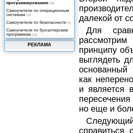
программированию
[26]
производите
Самоучители по операционным
системам
далекой от с
[16]
Самоучители по безопасности
[5]
Для срав
Самоучители по бухгалтерским
программам
[14]
рассмотри
РЕКЛАМА
принципу объ
выглядеть дл
основанный 
как неперен
и является 
пересечения
но еще и бол
Следующи
справиться 