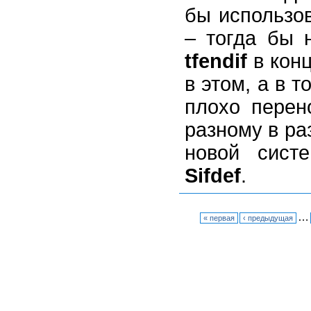
бы использо
– тогда бы 
tfendif
в конц
в этом, а в т
плохо перен
разному в ра
новой сист
Sifdef
.
…
« первая
‹ предыдущая