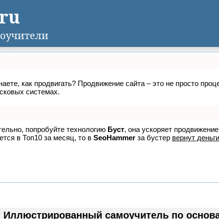
.ru
оучители
знаете, как продвигать? Продвижение сайта – это не просто про
исковых системах.
ятельно, попробуйте технологию
Буст
, она ускоряет продвижение
ется в Топ10 за месяц, то в
SeoHammer
за бустер
вернут деньги
Иллюстрированный самоучитель по основам