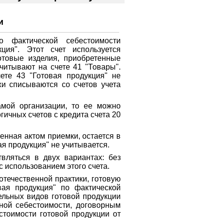
и
 фактической себестоимости
ция". Этот счет используется
отовые изделия, приобретенные
читывают на счете 41 "Товары".
ете 43 "Готовая продукция" не
жи списываются со счетов учета
амой организации, то ее можно
гичных счетов с кредита счета 20
енная актом приемки, остается в
ая продукция" не учитывается.
вляться в двух вариантах: без
 с использованием этого счета.
течественной практики, готовую
вая продукция" по фактической
ельных видов готовой продукции
вной себестоимости, договорным
стоимости готовой продукции от