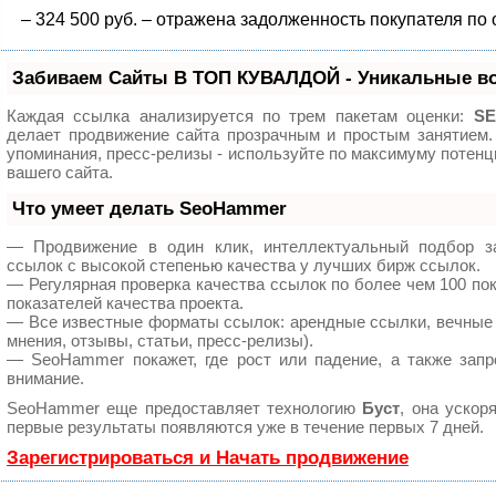
– 324 500 руб. – отражена задолженность покупателя по
Забиваем Сайты В ТОП КУВАЛДОЙ - Уникальные в
Каждая ссылка анализируется по трем пакетам оценки:
SE
делает продвижение сайта прозрачным и простым занятием.
упоминания, пресс-релизы - используйте по максимуму поте
вашего сайта.
Что умеет делать SeoHammer
— Продвижение в один клик, интеллектуальный подбор з
ссылок с высокой степенью качества у лучших бирж ссылок.
— Регулярная проверка качества ссылок по более чем 100 по
показателей качества проекта.
— Все известные форматы ссылок: арендные ссылки, вечные 
мнения, отзывы, статьи, пресс-релизы).
— SeoHammer покажет, где рост или падение, а также запр
внимание.
SeoHammer еще предоставляет технологию
Буст
, она ускор
первые результаты появляются уже в течение первых 7 дней.
Зарегистрироваться и Начать продвижение