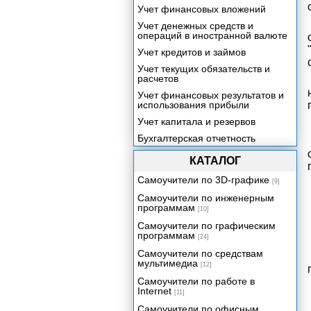
Учет финансовых вложений
Учет денежных средств и
операций в иностранной валюте
Учет кредитов и займов
Учет текущих обязательств и
расчетов
Учет финансовых результатов и
использования прибыли
Учет капитала и резервов
Бухгалтерская отчетность
КАТАЛОГ
Самоучители по 3D-графике
[9]
Самоучители по инженерным
программам
[10]
Самоучители по графическим
программам
[24]
Самоучители по средствам
мультимедиа
[12]
Самоучители по работе в
Internet
[11]
Самоучители по офисным