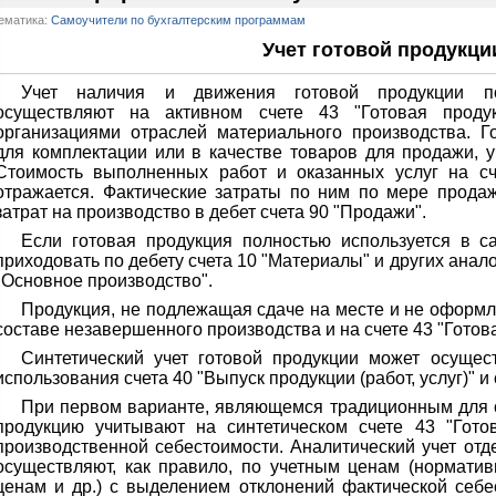
ематика:
Самоучители по бухгалтерским программам
Учет готовой продукци
Учет наличия и движения готовой продукции по
осуществляют на активном счете 43 "Готовая продук
организациями отраслей материального производства. Г
для комплектации или в качестве товаров для продажи, у
Стоимость выполненных работ и оказанных услуг на сч
отражается. Фактические затраты по ним по мере прода
затрат на производство в дебет счета 90 "Продажи".
Если готовая продукция полностью используется в с
приходовать по дебету счета 10 "Материалы" и других анало
"Основное производство".
Продукция, не подлежащая сдаче на месте и не оформл
составе незавершенного производства и на счете 43 "Готов
Синтетический учет готовой продукции может осущест
использования счета 40 "Выпуск продукции (работ, услуг)" и
При первом варианте, являющемся традиционным для о
продукцию учитывают на синтетическом счете 43 "Гото
производственной себестоимости. Аналитический учет отд
осуществляют, как правило, по учетным ценам (нормати
ценам и др.) с выделением отклонений фактической себе