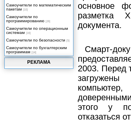
основное ф
Самоучители по математическим
пакетам
[10]
разметка X
Самоучители по
программированию
[26]
документа.
Самоучители по операционным
системам
[16]
Самоучители по безопасности
[5]
Смарт-доку
Самоучители по бухгалтерским
программам
[14]
предоставля
РЕКЛАМА
2003. Перед 
загружены
компьютер
доверенными
этого у по
отказаться о