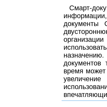
Смарт-до
информаци
документы O
двусторонн
организац
использов
назначению
документов 
время может 
увеличени
использов
впечатляющи