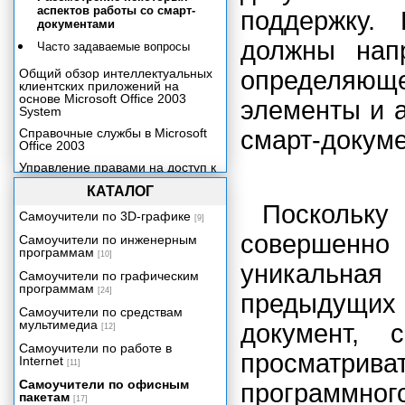
аспектов работы со смарт-
поддержку. 
документами
должны нап
Часто задаваемые вопросы
Общий обзор интеллектуальных
определяю
клиентских приложений на
основе Microsoft Office 2003
элементы и а
System
Справочные службы в Microsoft
смарт-докуме
Office 2003
Управление правами на доступ к
данным в Microsoft Office 2003
КАТАЛОГ
Обзор технологии Microsoft Office
Посколь
InfoPath 2003
Самоучители по 3D-графике
[9]
Архивация и восстановление
совершенно 
Самоучители по инженерным
веб-узлов Windows SharePoint
программам
[10]
Services
уникальная
Самоучители по графическим
Защита информации в Microsoft
программам
[24]
Office 2003 с помощью служб
предыдущих в
RMS и IRM
Самоучители по средствам
мультимедиа
документ, 
[12]
Улучшения безопасности Office
2003
Самоучители по работе в
просматрива
Internet
Использование FrontPage 2003
[11]
для разработки индивидуальных
Самоучители по офисным
программног
веб-узлов
пакетам
[17]