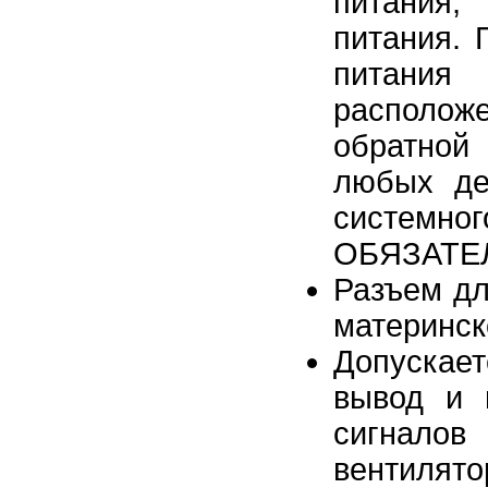
питания,
питания. 
питания 
располож
обратной
любых де
системн
ОБЯЗАТЕЛ
Разъем дл
материнск
Допускае
вывод и 
сигнало
вентилят