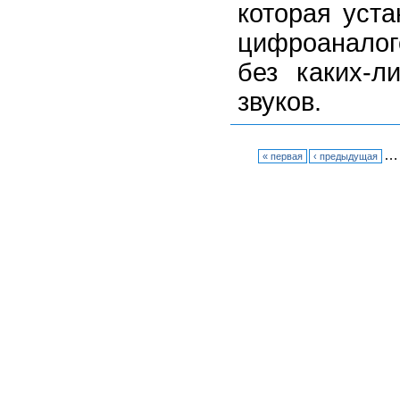
которая уст
цифроаналог
без каких-л
звуков.
…
« первая
‹ предыдущая