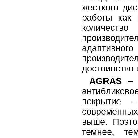
жесткого ди
работы как 
количест
производите
адаптивного
производите
достоинство 
AGRAS
антибликово
покрытие –
современных
выше. Поэто
темнее, те