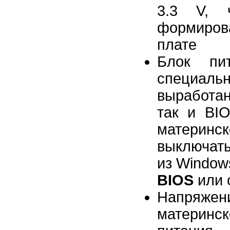
3.3 V, 
формиров
плате
Блок пит
специаль
выработан
так и BI
материнск
выключать
из Window
BIOS
или о
Напряжени
материнск