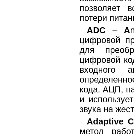
позволяет в
потери питани
ADC
–
A
цифровой пр
для преобр
цифровой ко
входного а
определенн
кода. АЦП, н
и используе
звука на жест
Adaptive C
метод рабо