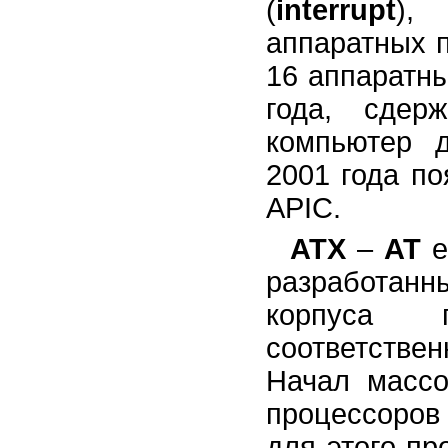
(
interrupt
),
аппаратных 
16 аппаратн
года, сдер
компьютер д
2001 года п
APIC.
ATX
–
AT
e
разработанн
корпуса п
соответстве
Начал массо
процессоров 
для этого п