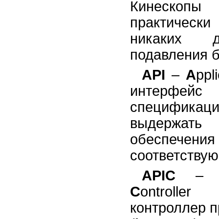
Кинескопы
практически
никаких д
подавления б
API
–
A
ppl
интерфейс 
спецификаци
выдержать
обеспечения
соответству
APIC
C
ontrolle
контроллер 