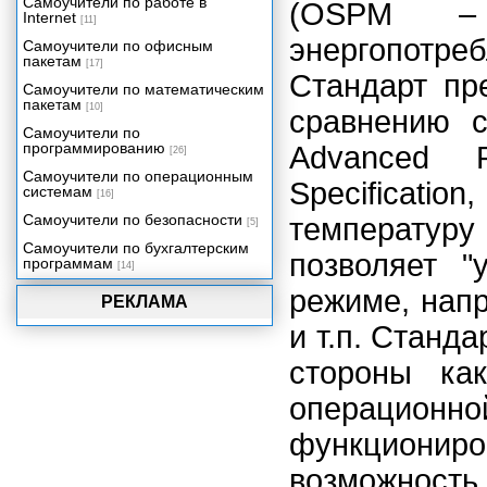
Самоучители по работе в
(OSPM – н
Internet
[11]
энергопотр
Самоучители по офисным
пакетам
[17]
Стандарт пр
Самоучители по математическим
пакетам
[10]
сравнению 
Самоучители по
программированию
Advanced 
[26]
Самоучители по операционным
Specificatio
системам
[16]
Самоучители по безопасности
температуру
[5]
Самоучители по бухгалтерским
позволяет "
программам
[14]
режиме, нап
РЕКЛАМА
и т.п. Станд
стороны ка
операцион
функциони
возможность