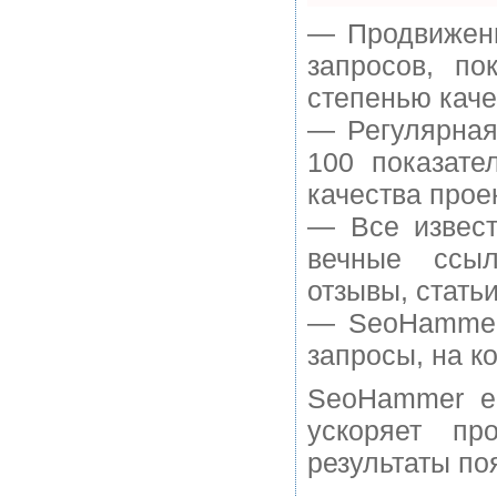
— Продвижени
запросов, п
степенью каче
— Регулярная
100 показате
качества прое
— Все извест
вечные ссыл
отзывы, статьи
— SeoHammer 
запросы, на к
SeoHammer е
ускоряет пр
результаты по