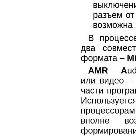
выключен
разъем от
возможна 
В процесс
два совмес
формата –
M
AMR
–
A
u
или видео –
части програ
Используетс
процессорами
вполне во
формирован