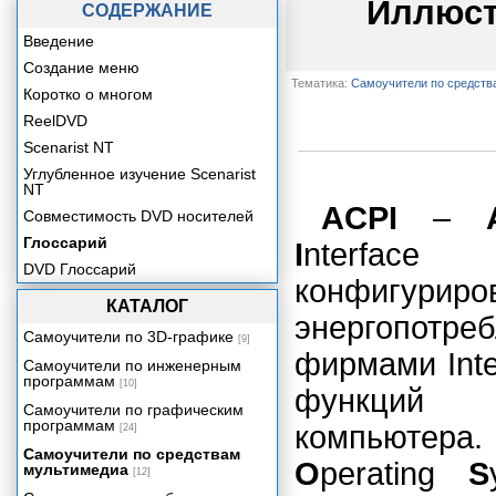
Иллюст
СОДЕРЖАНИЕ
Введение
Создание меню
Тематика:
Самоучители по средств
Коротко о многом
ReelDVD
Scenarist NT
Углубленное изучение Scenarist
NT
ACPI
–
Совместимость DVD носителей
Глоссарий
I
nterface
DVD Глоссарий
конфигу
КАТАЛОГ
энергопотре
Самоучители по 3D-графике
[9]
фирмами Inte
Самоучители по инженерным
программам
[10]
функций у
Самоучители по графическим
программам
компьютера
[24]
Самоучители по средствам
O
perating
S
мультимедиа
[12]