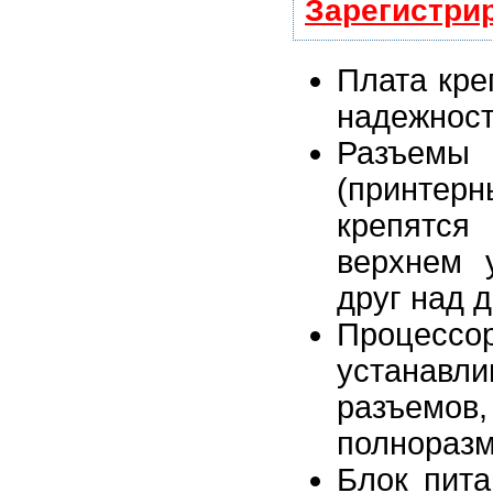
Зарегистри
Плата кре
надежност
Разъем
(принтер
крепятся
верхнем у
друг над д
Процессо
устанавл
разъемо
полноразм
Блок пита