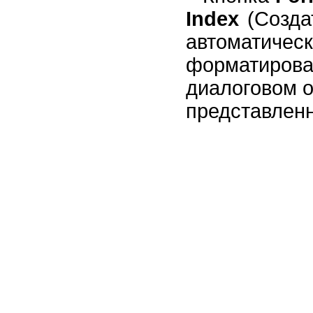
Index
(Созда
автоматичес
форматиро
диалоговом 
представленн