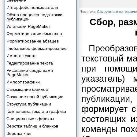
Введение
Интерфейс пользователя
Тематика:
Самоучители по графич
Обзор процесса подготовки
публикации
Сбор, раз
Установки PageMaker
Форматирование символов
Форматирование абзацев
Преобраз
Глобальное форматирование
Импорт текста
текстовый ма
Редактирование текста
при помощ
Рисование средствами
PageMaker
указатель)
Импорт графики
просматрив
Связывание файлов
публикации,
Создание новой публикации
Структура публикации
формирует с
Компоновка текста и графики
состоящих и
Специальные эффекты
Верстка таблиц и бланков
команды пох
Верстка книг