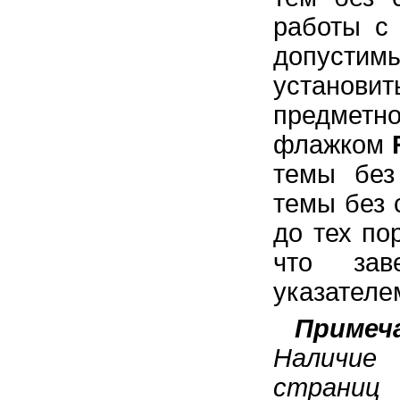
работы с
допусти
установ
предмет
флажком
темы без
темы без 
до тех по
что зав
указателе
Примеч
Наличие
страни