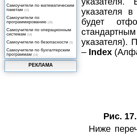
указателя.
Примечания и сноски
Самоучители по математическим
указателя в
пакетам
[10]
Электронные публикации
Самоучители по
будет отфо
Определение цветов
программированию
[26]
Использование цвета
стандартным
Самоучители по операционным
системам
Управление цветом и треппинг
[16]
указателя). 
Самоучители по безопасности
Корректура
[5]
–
Index
(Алфа
Самоучители по бухгалтерским
Вывод оригинал-макета
программам
[14]
Сотрудничество с типографией
Приложение
РЕКЛАМА
Комбинации клавиш в PageMaker
Рис. 17
Ниже переч