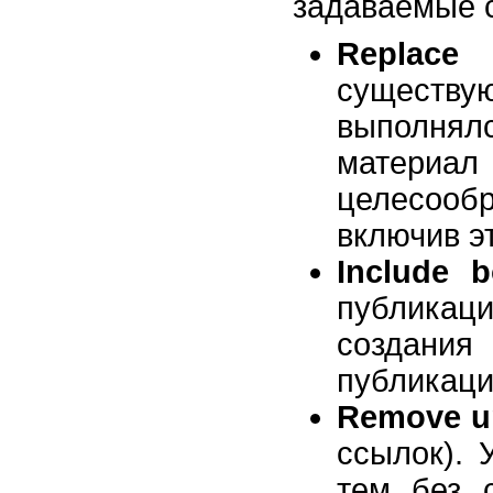
задаваемые 
Replac
существу
выполнял
материал
целесооб
включив э
Include b
публикац
создани
публикаци
Remove un
ссылок). 
тем без 