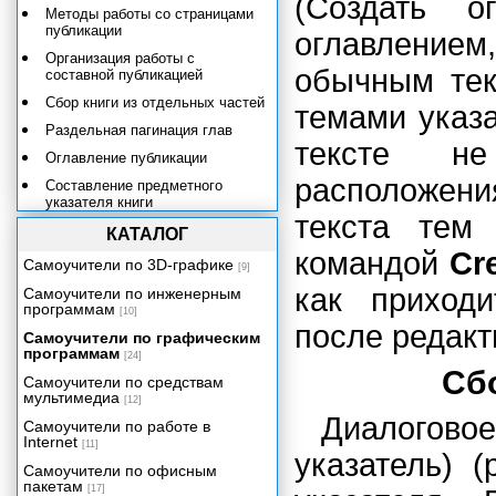
(Создать 
Методы работы со страницами
публикации
оглавлением
Организация работы с
обычным тек
составной публикацией
Сбор книги из отдельных частей
темами указ
Раздельная пагинация глав
тексте не
Оглавление публикации
расположен
Составление предметного
указателя книги
текста тем
Порядок построения
КАТАЛОГ
предметного указателя
командой
Cr
Самоучители по 3D-графике
[9]
Редактирование предметного
указателя
как приходи
Самоучители по инженерным
программам
[10]
Сбор, размещение и стилевое
после редакт
оформление предметного
Самоучители по графическим
указателя
программам
[24]
Сб
Комбинации клавиш для работы
Самоучители по средствам
в предметном указателе
мультимедиа
[12]
Диалого
Специальные элементы
Самоучители по работе в
многостраничных публикаций
Internet
[11]
указатель) 
Перекрестные ссылки в
Самоучители по офисным
основном тексте
пакетам
[17]