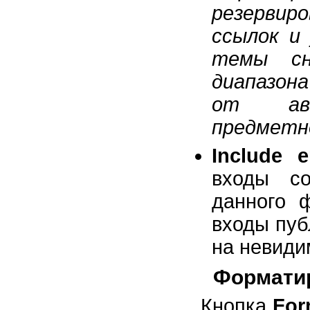
резервир
ссылок и
темы сн
диапазон
от авт
предметн
Include e
входы со
данного 
входы пуб
на невиди
Форматир
Кнопка
For