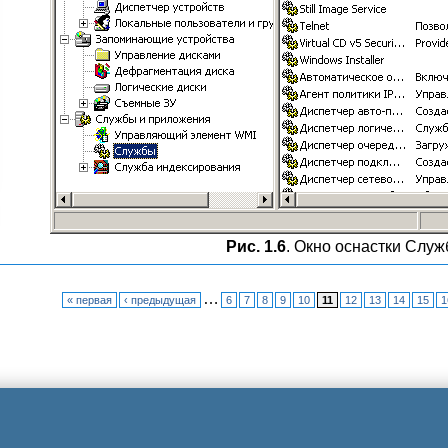
Рис. 1.6
. Окно оснастки Слу
…
« первая
‹ предыдущая
6
7
8
9
10
11
12
13
14
15
1