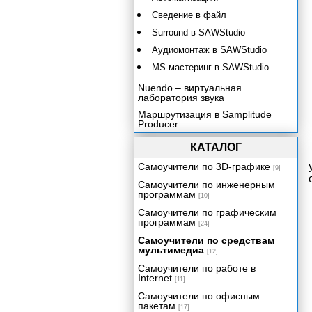
Сведение в файл
Surround в SAWStudio
Аудиомонтаж в SAWStudio
MS-мастеринг в SAWStudio
Nuendo – виртуальная
лаборатория звука
Маршрутизация в Samplitude
Producer
КАТАЛОГ
Самоучители по 3D-графике
[9]
Самоучители по инженерным
программам
[10]
Самоучители по графическим
программам
[24]
Самоучители по средствам
мультимедиа
[12]
Самоучители по работе в
Internet
[11]
Самоучители по офисным
пакетам
[17]