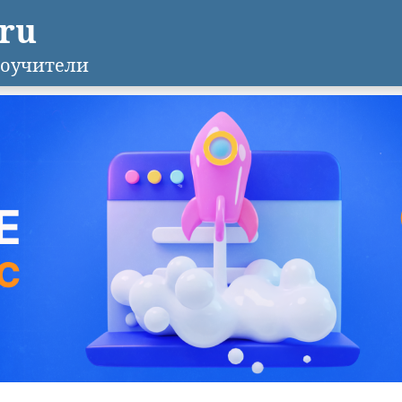
.ru
оучители