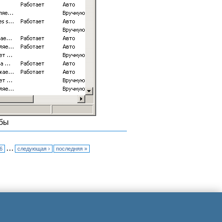
жбы
…
6
следующая ›
последняя »