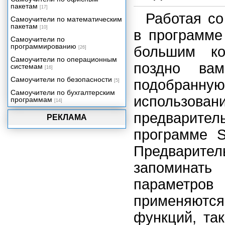
пакетам
[17]
Работая со
Самоучители по математическим
пакетам
[10]
в программе
Самоучители по
программированию
большим ко
[26]
Самоучители по операционным
поздно вам
системам
[16]
Самоучители по безопасности
подобранну
[5]
Самоучители по бухгалтерским
использо
программам
[14]
предварите
РЕКЛАМА
программе S
Предварите
запоминать
параметр
применяютс
функций, та