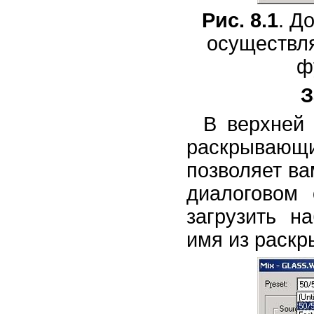
Рис. 8.1
. Д
осуществля
ф
З
В верхней 
раскрывающ
позволяет ва
диалоговом
загрузить н
имя из раск