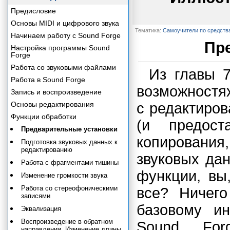
Предисловие
Основы MIDI и цифрового звука
Тематика:
Самоучители по средств
Начинаем работу с Sound Forge
Пр
Настройка программы Sound
Forge
Работа со звуковыми файлами
Из главы 
Работа в Sound Forge
возможностя
Запись и воспроизведение
Основы редактирования
с редактиров
Функции обработки
(и предост
Предварительные установки
копировани
Подготовка звуковых данных к
редактированию
звуковых дан
Работа с фрагментами тишины
функции, вы
Изменение громкости звука
Работа со стереофоническими
все? Ничего
записями
базовому и
Эквализация
Воспроизведение в обратном
Sound For
направлении. Изменение длины.