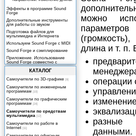
дополнител
Эффекты в программе Sound
Forge
можно исп
Дополнительные инструменты
для работы со звуком
параметро
Подготовка файлов для
мультимедиа и Интернета
(громкость)
Используем Sound Forge с MIDI
длина и т. п.
Sound Forge и сэмплирование
Приложение. Использование
предвари
Sound Forge совместно с
программой ACID.
менеджера
КАТАЛОГ
Самоучители по 3D-графике
операции 
[9]
Самоучители по инженерным
управлени
программам
[10]
Самоучители по графическим
изменение
программам
[24]
эквализац
Самоучители по средствам
мультимедиа
[12]
разные 
Самоучители по работе в
Internet
[11]
данными.
Самоучители по офисным