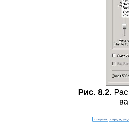
Рис. 8.2
. Ра
ва
« первая
‹ предыдущ