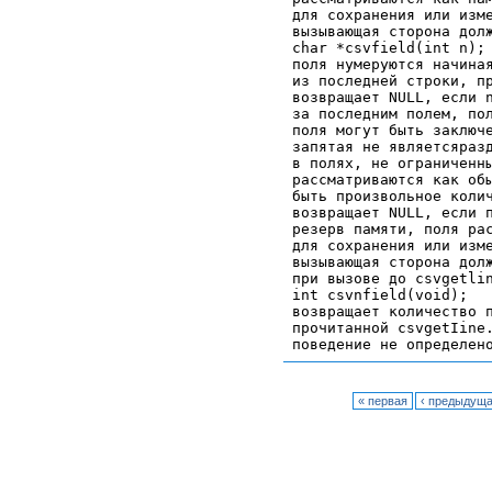
для сохранения или изме
вызывающая сторона долж
char *csvfield(int n);

поля нумеруются начиная
из последней строки, пр
возвращает NULL, если n
за последним полем, пол
поля могут быть заключе
запятая не являетсяразд
в полях, не ограниченны
рассматриваются как обы
быть произвольное колич
возвращает NULL, если п
резерв памяти, поля рас
для сохранения или изме
вызывающая сторона долж
при вызове до csvgetlin
int csvnfield(void);

возвращает количество п
прочитанной csvgetIine.
« первая
‹ предыдущ