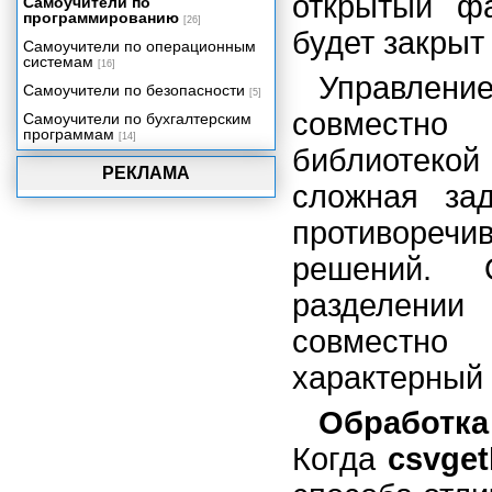
открытый ф
Самоучители по
программированию
[26]
будет закры
Самоучители по операционным
системам
[16]
Управлен
Самоучители по безопасности
[5]
совместн
Самоучители по бухгалтерским
программам
[14]
библиотекой
РЕКЛАМА
сложная зад
противореч
решений. 
разделении
совместно
характерный 
Обработка
Когда
csvget