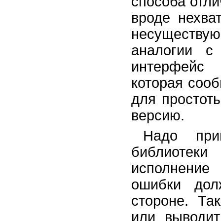
способа отли
вроде нехва
несуществу
аналогии 
интерфейс
которая соо
для простот
версию.
Надо при
библиотек
исполнение 
ошибки дол
стороне. Та
или выводит