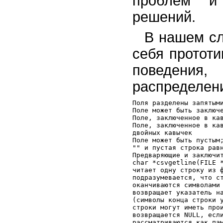
проблем и 
решений.
В нашем сл
себя протот
поведени
распределени
Поля разделены запятыми
Поле может быть заключе
Поле, заключенное в кав
Поле, заключенное в кав
двойных кавычек

Поле может быть пустым;
"" и пустая строка равн
Предваряющие и заключит
char *csvgetline(FILE *
читает одну строку из ф
подразумевается, что ст
оканчиваются символами 
возвращает указатель на
(символы конца строки у
строки могут иметь прои
возвращается NULL, если
рассматриваются как пам