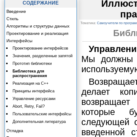
Иллюст
СОДЕРЖАНИЕ
Введение
пра
Стиль
Тематика:
Самоучители по програ
Алгоритмы и структуры данных
Библ
Проектирование и реализация
Интерфейсы
Управлени
Проектирование интерфейсов
Значения, разделенные запятой
Мы должны р
Прототип библиотеки
используему
Библиотека для
распространения
Возвращае
Реализация на C++
делает ко
Принципы интерфейса
Управление ресурсами
возвращает
Abort, Retry, Fail?
которые б
Пользовательские интерфейсы
следующей с
Дополнительная литература
введенной 
Отладка