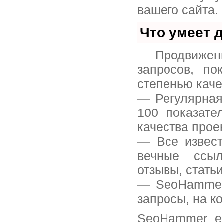
вашего сайта.
Что умеет 
— Продвижени
запросов, п
степенью каче
— Регулярная
100 показате
качества прое
— Все извест
вечные ссыл
отзывы, статьи
— SeoHammer 
запросы, на к
SeoHammer е