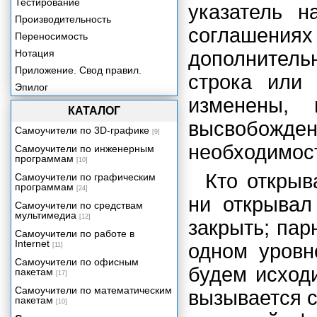
Тестирование
указатель н
Производительность
соглашениях
Переносимость
Нотация
дополнитель
Приложение. Свод правил.
строка или
Эпилог
изменены, 
КАТАЛОГ
высвобожде
Самоучители по 3D-графике
[9]
необходимост
Самоучители по инженерным
программам
[10]
Кто открыв
Самоучители по графическим
программам
[24]
ни открывал
Самоучители по средствам
мультимедиа
[12]
закрыть; па
Самоучители по работе в
Internet
одном уровн
[11]
Самоучители по офисным
будем исход
пакетам
[17]
Самоучители по математическим
вызывается 
пакетам
[10]