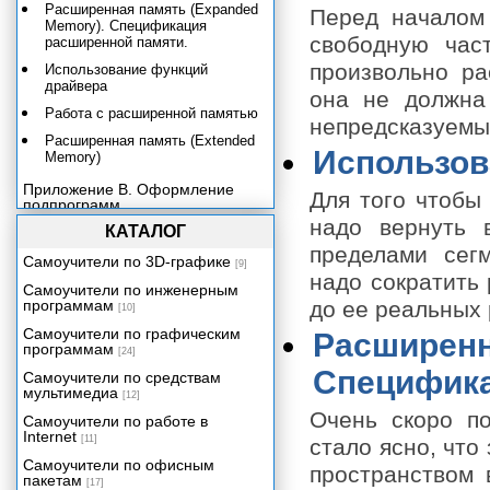
Расширенная память (Expanded
Перед началом
Memory). Спецификация
свободную час
расширенной памяти.
произвольно ра
Использование функций
драйвера
она не должна 
Работа с расширенной памятью
непредсказуемы
Расширенная память (Extended
Использов
Memory)
Приложение В. Оформление
Для того чтобы
подпрограмм.
надо вернуть 
КАТАЛОГ
пределами сегм
Самоучители по 3D-графике
[9]
надо сократить
Самоучители по инженерным
программам
до ее реальных 
[10]
Самоучители по графическим
Расширенн
программам
[24]
Специфика
Самоучители по средствам
мультимедиа
[12]
Очень скоро п
Самоучители по работе в
Internet
[11]
стало ясно, что
Самоучители по офисным
пространством 
пакетам
[17]