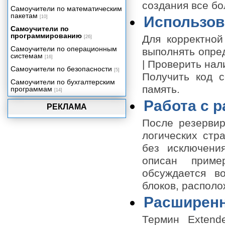
создания все б
Самоучители по математическим
пакетам
Использов
[10]
Самоучители по
программированию
Для корректно
[26]
Самоучители по операционным
выполнять опре
системам
[16]
| Проверить на
Самоучители по безопасности
[5]
Получить код с
Самоучители по бухгалтерским
память.
программам
[14]
Работа с 
РЕКЛАМА
После резервир
логических стр
без исключени
описан прим
обсуждается в
блоков, распол
Расширенн
Термин Extend