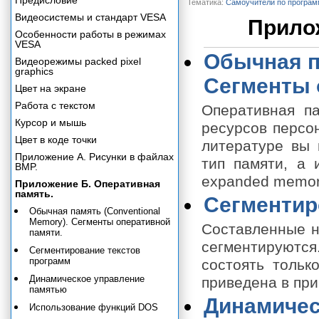
Предисловие
Тематика:
Самоучители по програ
Видеосистемы и стандарт VESA
Прило
Особенности работы в режимах
VESA
Обычная п
Видеорежимы packed pixel
graphics
Сегменты 
Цвет на экране
Работа с текстом
Оперативная п
Курсор и мышь
ресурсов персо
Цвет в коде точки
литературе вы 
Приложение А. Рисунки в файлах
тип памяти, а 
BMP.
expanded memor
Приложение Б. Оперативная
память.
Сегментир
Обычная память (Conventional
Memory). Сегменты оперативной
Составленные н
памяти.
сегментируютс
Сегментирование текстов
программ
состоять тольк
Динамическое управление
приведена в при
памятью
Динамичес
Использование функций DOS