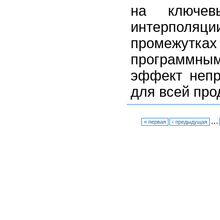
на ключе
интерполяци
промежутк
программными
эффект непр
для всей про
…
« первая
‹ предыдущая