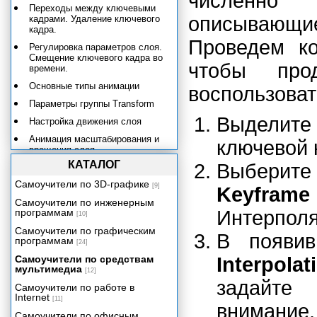
численно с
Переходы между ключевыми
описывающи
кадрами. Удаление ключевого
кадра.
Проведем ко
Регулировка параметров слоя.
Смещение ключевого кадра во
чтобы про
времени.
Основные типы анимации
воспользоват
Параметры группы Transform
Выделите
Настройка движения слоя
Анимация масштабирования и
ключевой 
вращения слоя
КАТАЛОГ
Выбери
Анимация других параметров
Самоучители по 3D-графике
Настройка скорости анимации
[9]
Keyframe
Самоучители по инженерным
Эффекты
программам
Интерполя
[10]
Титры
Самоучители по графическим
В появи
Приложение
программам
[24]
Самоучители по средствам
Interpolat
мультимедиа
[12]
задайте 
Самоучители по работе в
Internet
[11]
внимание
Самоучители по офисным