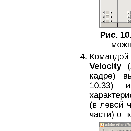
Рис. 10
можн
Командой
Velocity
(
кадре) в
10.33) 
характери
(в левой 
части) от 