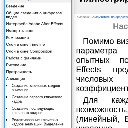
Введение
Общие сведения о цифровом
видео
Тематика:
Самоучители по средств
Интерфейс Adobe After Effects
Нас
Импорт клипов
Композиции
Помимо виз
Слои в окне Timeline
параметра
Слои в окне Composition
опытных по
Работа с файлами
Рисование
Effects пр
Прозрачность
числовых
Анимация
Создание ключевых кадров
коэффициент
анимации
Создание первого ключевого
Для кажд
кадра
возможность
Создание последующих
ключевых кадров
(линейный, 
Редактирование ключевых
кадров анимации. Выделение.