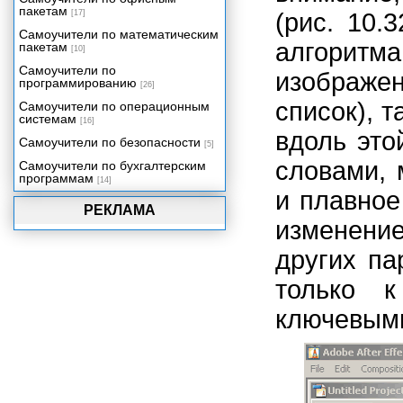
пакетам
[17]
(рис. 10.
Самоучители по математическим
алгоритма
пакетам
[10]
Самоучители по
изображ
программированию
[26]
список), 
Самоучители по операционным
системам
[16]
вдоль это
Самоучители по безопасности
[5]
словами, 
Самоучители по бухгалтерским
программам
[14]
и плавное
РЕКЛАМА
изменение
других па
только 
ключевым