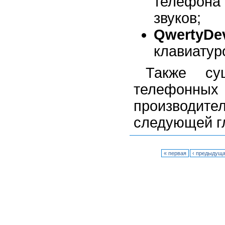
телефона
звуков;
QwertyDe
клавиатур
Также сущ
телефонн
производит
следующей г
« первая
‹ предыдущ