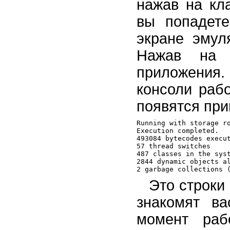
нажав на кл
вы попадет
экране эмул
Нажав на
приложения.
консоли раб
появятся пр
Running with storage ro
Execution completed.

493084 bytecodes execut
57 thread switches

487 classes in the syst
2844 dynamic objects al
Это строки
знакомят в
момент раб