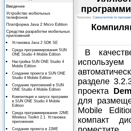
Введение
программи
Устройство мобильных
телефонов
Тематика:
Самоучители по програ
Платформа Java 2 Micro Edition
Компиляц
Средства разработки мобильных
приложений
Установка Java 2 SDK SE
Среда программирования SUN
В качеств
ONE Studio 4 Mobile Edition
использ
Настройка SUN ONE Studio 4
Mobile Edition
автоматическ
Создание проекта в SUN ONE
Studio 4 Mobile Edition
разделе 3.2
Создание приложений в SUN
проекта
De
ONE Studio 4 Mobile Edition
Компиляция и запуск программ
для размещ
в SUN ONE Studio 4 Mobile
Edition
Mobile Edit
Среда программирования J2ME
Wireless Toolkit 2.1. Установка
компакт д
приложения.
помест
Создание проекта в J2ME