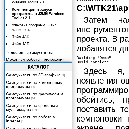
Wireless Toolkit 2.1
C:\WTK21\ap
Компиляция и запуск
программы в J2ME Wireless
Затем н
Toolkit 2.1
Упаковка программ. Файл
инструменто
манифеста.
проекта. В р
Файл JAD
Файл JAR
добавятся дв
Телефонные эмуляторы
Building "Demo"

Механизм работы приложений
Java 2 ME
КАТАЛОГ
Здесь я,
Классы пользовательского
интерфейса
Самоучители по 3D-графике
[9]
появления о
Программирование графики
Самоучители по инженерным
программам
[10]
программир
Техника создания игр
Самоучители по графическим
Мобильная мультимедиа-
обойтись, п
программам
библиотека
[24]
Самоучители по средствам
Приложение 1. Основы языка
поставить т
мультимедиа
Java.
[12]
компоновки 
Приложение 2. Справочник по
Самоучители по работе в
Java 2 Micro Edition.
Internet
[11]
экране по
Самоучители по офисным