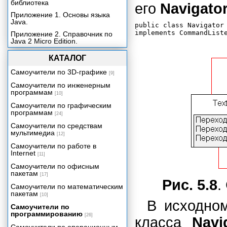
библиотека
его
Navigato
Приложение 1. Основы языка
Java.
public class Navigator 
Приложение 2. Справочник по
Java 2 Micro Edition.
КАТАЛОГ
Самоучители по 3D-графике
[9]
Самоучители по инженерным
программам
[10]
Самоучители по графическим
программам
[24]
Самоучители по средствам
мультимедиа
[12]
Самоучители по работе в
Internet
[11]
Самоучители по офисным
пакетам
[17]
Рис. 5.8
.
Самоучители по математическим
пакетам
[10]
В исходном
Самоучители по
программированию
[26]
класса
Navi