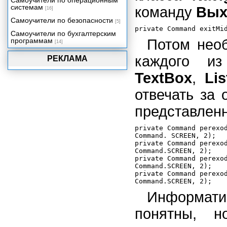
Самоучители по операционным
системам
команду
Вых
[16]
Самоучители по безопасности
[5]
Самоучители по бухгалтерским
программам
Потом необ
[14]
каждого и
РЕКЛАМА
TextBox
,
Lis
отвечать за 
представлен
private Command perexod
Command. SCREEN, 2);

private Command perexod
Command.SCREEN, 2);

private Command perexod
Command.SCREEN, 2);

private Command perexod
Информат
понятны, н