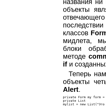
названия ни
объекты яв
отвечающег
последствии
классов
For
мидлета, м
блоки обра
методе
comm
if
и созданны
Теперь нам
объекты чет
Alert
.
private Form my form = 
private List

mylist = new List("Это 