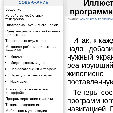
Иллюст
СОДЕРЖАНИЕ
Введение
программи
Устройство мобильных
телефонов
Тематика:
Самоучители по програ
Платформа Java 2 Micro Edition
Средства разработки мобильных
приложений
Итак, к ка
Телефонные эмуляторы
Механизм работы приложений
надо добав
Java 2 ME
нужный экран
Мидлет
Модель работы мидлета
реагирующий
Пользовательский интерфейс
живописно
Переход с экрана на экран
поставленную
Навигация
Классы пользовательского
Теперь сос
интерфейса
Программирование графики
программно
Техника создания игр
навигацией. 
Мобильная мультимедиа-