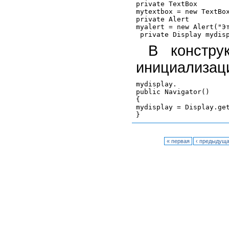
private TextBox

mytextbox = new TextBox
private Alert

myalert = new Alert("Эт
В констру
инициализаци
mydisplay.

public Navigator()

{

mydisplay = Display.get
« первая
‹ предыдущ