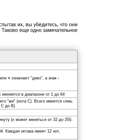
спытав их, вы убедитесь, что они
 Таково еще одно замечательное
или
+
означают "диез", а знак
-
 меняется в диапазоне от 1 до 64
его "ми" (нота С). Всего имеется семь
 С до В)
нуту (х может меняться от 32 до 255;
4. Каждая октава имеет 12 нот,