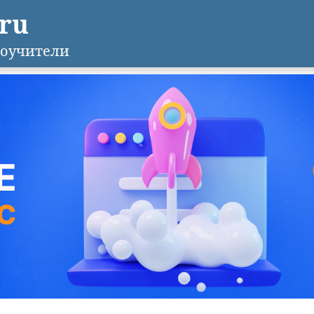
.ru
оучители