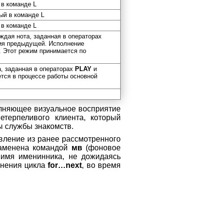
 в команде L
ый в команде L
 в команде L
ждая нота, заданная в операторах
ния предыдущей. Исполнение
. Этот режим принимается по
, заданная в операторах
PLAY
и
ется в процессе работы основной
лняющее визуальное восприятие
терпеливого клиента, который
 службы знакомств.
вление из ранее рассмотренного
аменена командой
мв
(фоновое
 имя именинника, не дожидаясь
лнения цикла
for…next
, во время