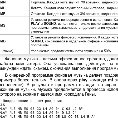
MN
Нормаль. Каждая нота звучит 7/8 времени, заданного
ML
Легато. Каждая нота звучит полный интервал, заданн
MF
Стаккато. Каждая нота звучит 3/4 времени, заданного
Установка режима непосредственного исполнения. Ка
PLAY
и
SOUND
, исполняется только после заверше
MS
программы приостанавливается до окончания музыки
умолчанию
Установка режима фонового исполнения. Каждая нота
MB
SOUND
, сохраняется в отдельном буфере и исполня
программы
. (точка)
Увеличение продолжительности звучания на 50%
Фоновая музыка – весьма эффективное средство, допо
работы компьютера. Она успокаивающе действует на не
вынужден ждать, скажем, окончания выполнения программы
В очередной программе фоновая музыка делает поздра
примера более теплым. В операторах
play
команда
mf
з
исполнение). В результате программа выводит на экран
окончания музыки. Музыка продолжается в процессе испо
которого на экране пишется имя крокодила Гены.
' Поздравление с днем рождения!

CLS

PLAY "L8 MB MS 03 GG L4 AG 04 С 03 L2 В"

PLAY "L8 MB MS 03 GG L4 AG 04 D L2 C"

PLAY "L8 MB MS 03 GG L4 04 GE L8 CC 03 L4 В А"
