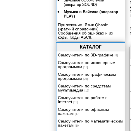
Звуковое оформление
(оператор SOUND)
Музыка в Бейсике (оператор
PLAY)
Приложение. Язык Qbasic
(краткий справочник).
Сообщения об ошибках и их
коды. Коды ASCII.
КАТАЛОГ
Самоучители по 3D-графике
[9]
Самоучители по инженерным
программам
[10]
Самоучители по графическим
программам
[24]
Самоучители по средствам
мультимедиа
[12]
Самоучители по работе в
Internet
[11]
Самоучители по офисным
пакетам
[17]
Самоучители по математическим
пакетам
[10]