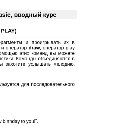
sic, вводный курс
 PLAY)
рагменты и проигрывать их в
к и оператор
draw
, оператор play
помощью этих команд вы можете
ристики. Команды объединяются в
вы захотите услышать мелодию,
льзуется для последовательного
irthday to you!".