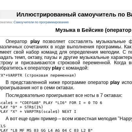
Иллюстрированный самоучитель по Ba
ематика:
Самоучители по программированию
Музыка в Бейсике (оператор
Оператор
play
позволяет составлять музыкальные ф
различных сочетаниях в ходе выполнения программы. Ка
имеет свой набор команд для определения мелодии. С 
задать темп, октаву, паузы и другие музыкальные характе
строку и присваиваются строковой переменной. Когда 
обратитесь к оператору
play
с командой:
В представленной ниже программе оператор
play
испо
проигрывания нот в семи октавах.
Последовательно проигрывает все ноты в 7 октавах:
scale$ = "CDEFGAB" PLAY "LI6" FOR I = 0 ТО 6

PLAY "0" + STR$(1%)

А вот еще один пример – всем известная мелодия "Happy b
CLS

PLAY "L8 MF MS 03 GG L4 AG 04 С 03 L2 В"
