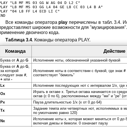
PLAY "L8 MF MS 03 GG Ы AG 04 D L2 C"

PLAY "L8 MF MS 03 GG L4 04 GE L8 CC 03 L4 В А"

PLAY "04 L8 FF L4 ECD LI C"

Все команды оператора
play
перечислены в табл. 3.4. И
предоставляют широкие возможности для "музицирования".
применение двоичного кода.
Таблица 3.4
. Команды оператора PLAY.
Команда
Действие
Буква от
А
до
G
Исполнение ноты, обозначенной указанной буквой
Буква от
А
до
G
,
за которой
Исполнение ноты в соответствии с буквой, где знак
#
следует знак
#
,
соответствует "бемоль"
+
или
-
Lx
Исполнение последующих нот с интервалом 1/х, где х
Играть в октаве х. Третья октава начинается со средн
Ox
октав (с 0 по 6), расположенных между "ми" и "ре" (от
Px
Пауза длительностью 1/х (х от 0 до 64)
Задание темпа или четвертных нот, исполняемых в ми
Tx
по умолчанию равно 120)
Исполнение ноты х, которая может меняться от 0 до 8
Nx
включая диезы и бемоли. 0 означает паузу