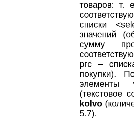
товаров: т.
соответств
списки <se
значений (о
сумму про
соответству
ргс – списк
покупки). 
элементы
(текстовое 
kolvo
(количе
5.7).