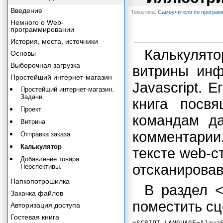
Введение
Тематика:
Самоучители по програ
Немного о Web-
программировании
История, места, источники
Калькулят
Основы
Выборочная загрузка
витрины инф
Простейший интернет-магазин
Javascript. 
Простейший интернет-магазин.
Задачи.
книга посвя
Проект
командам д
Витрина
комментарии
Отправка заказа
Калькулятор
тексте web-с
Добавление товара.
отсканировав
Перспективы.
Папкопотрошилка
В раздел <
Закачка файлов
поместить сц
Авторизация доступа
Гостевая книга
<SCRIPT LANGUAGE="JavaS