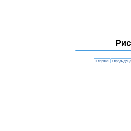
Рис
« первая
‹ предыдущ