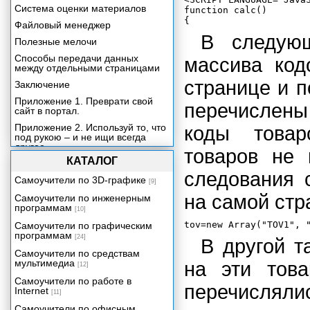
Система оценки материалов
function calc()

Файловый менеджер
В следующ
Полезные мелочи
Способы передачи данных
массива код
между отдельными страницами
странице и 
Заключение
Приложение 1. Преврати свой
перечислен
сайт в портал.
Приложение 2. Используй то, что
коды товар
под рукою – и не ищи всегда
другое.
товаров не 
КАТАЛОГ
Приложение 3. На сайте – как в
"Винде".
следования 
Самоучители по 3D-графике
[9]
на самой стр
Самоучители по инженерным
программам
[10]
Самоучители по графическим
программам
[24]
В другой т
Самоучители по средствам
мультимедиа
на эти тов
[12]
Самоучители по работе в
перечисляли
Internet
[11]
Самоучители по офисным