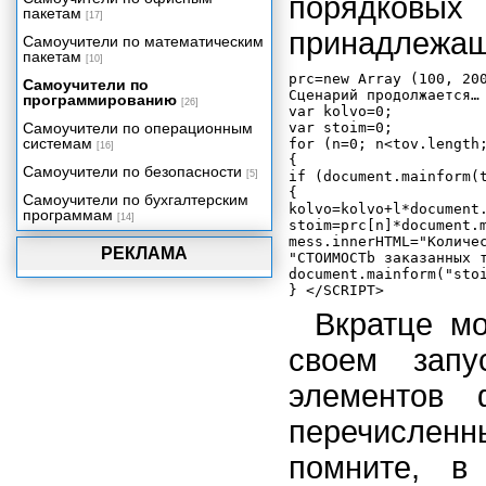
порядковых 
пакетам
[17]
принадлежащи
Самоучители по математическим
пакетам
[10]
prc=new Array (100, 200
Самоучители по
Сценарий продолжается…

программированию
[26]
var kolvo=0;

Самоучители по операционным
var stoim=0;

системам
for (n=0; n<tov.length;
[16]
{

Самоучители по безопасности
[5]
if (document.mainform(t
{

Самоучители по бухгалтерским
kolvo=kolvo+l*document.
программам
[14]
stoim=prc[n]*document.m
mess.innerНТМL="Количес
РЕКЛАМА
"CTOИMOCTb заказанных т
document.mainform("stoi
Вкратце мо
своем запу
элементов 
перечисленн
помните, в