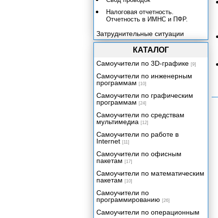
Налоговая отчетность.
Отчетность в ИМНС и ПФР.
Затруднительные ситуации
КАТАЛОГ
Самоучители по 3D-графике
[9]
Самоучители по инженерным
программам
[10]
Самоучители по графическим
программам
[24]
Самоучители по средствам
мультимедиа
[12]
Самоучители по работе в
Internet
[11]
Самоучители по офисным
пакетам
[17]
Самоучители по математическим
пакетам
[10]
Самоучители по
программированию
[26]
Самоучители по операционным