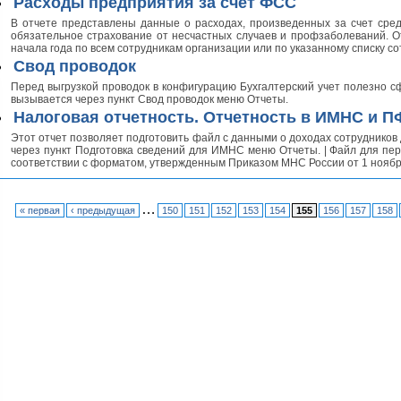
Расходы предприятия за счет ФСС
В отчете представлены данные о расходах, произведенных за счет сред
обязательное страхование от несчастных случаев и профзаболеваний. 
начала года по всем сотрудникам организации или по указанному списку со
Свод проводок
Перед выгрузкой проводок в конфигурацию Бухгалтерский учет полезно сф
вызывается через пункт Свод проводок меню Отчеты.
Налоговая отчетность. Отчетность в ИМНС и П
Этот отчет позволяет подготовить файл с данными о доходах сотрудников
через пункт Подготовка сведений для ИМНС меню Отчеты. | Файл для пе
соответствии с форматом, утвержденным Приказом МНС России от 1 ноября
…
« первая
‹ предыдущая
150
151
152
153
154
155
156
157
158