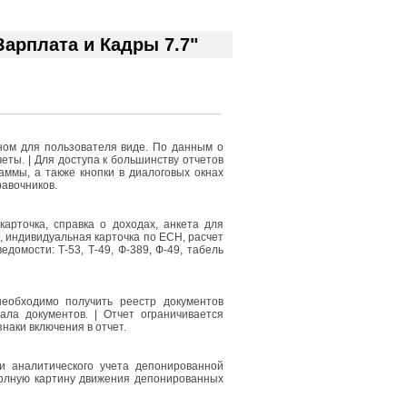
арплата и Кадры 7.7"
ом для пользователя виде. По данным о
еты. | Для доступа к большинству отчетов
ммы, а также кнопки в диалоговых окнах
авочников.
арточка, справка о доходах, анкета для
 индивидуальная карточка по ЕСН, расчет
омости: Т-53, Т-49, Ф-389, Ф-49, табель
еобходимо получить реестр документов
ала документов. | Отчет ограничивается
наки включения в отчет.
и аналитического учета депонированной
полную картину движения депонированных