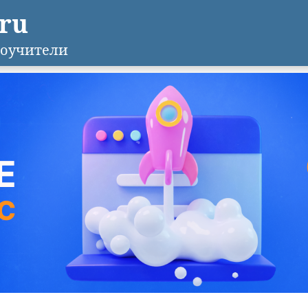
.ru
оучители