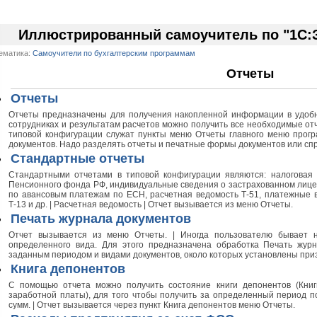
Иллюстрированный самоучитель по "1С:З
ематика:
Самоучители по бухгалтерским программам
Отчеты
Отчеты
Отчеты предназначены для получения накопленной информации в удобн
сотрудниках и результатам расчетов можно получить все необходимые отч
типовой конфигурации служат пункты меню Отчеты главного меню програ
документов. Надо разделять отчеты и печатные формы документов или спр
Стандартные отчеты
Стандартными отчетами в типовой конфигурации являются: налоговая к
Пенсионного фонда РФ, индивидуальные сведения о застрахованном лице,
по авансовым платежам по ЕСН, расчетная ведомость Т-51, платежные вед
Т-13 и др. | Расчетная ведомость | Отчет вызывается из меню Отчеты.
Печать журнала документов
Отчет вызывается из меню Отчеты. | Иногда пользователю бывает н
определенного вида. Для этого предназначена обработка Печать журн
заданным периодом и видами документов, около которых установлены приз
Книга депонентов
С помощью отчета можно получить состояние книги депонентов (Книг
заработной платы), для того чтобы получить за определенный период 
сумм. | Отчет вызывается через пункт Книга депонентов меню Отчеты.