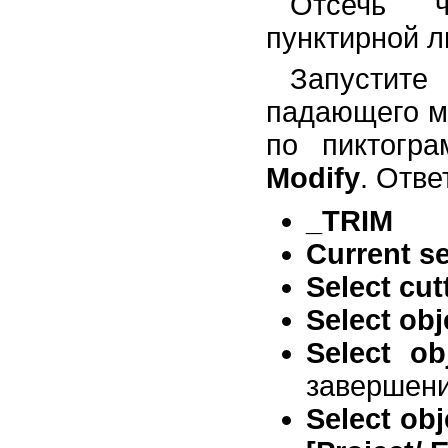
Отсечь ч
пунктирной ли
Запустит
падающего 
по пиктогр
Modify
. Отве
_TRIM
Current s
Select cu
Select obj
Select ob
завершени
Select obj