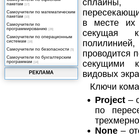
сплайны,
пакетам
[17]
пересекающи
Самоучители по математическим
пакетам
[10]
в месте их 
Самоучители по
программированию
[26]
секущая к
Самоучители по операционным
полилинией,
системам
[16]
Самоучители по безопасности
[5]
проводится п
Самоучители по бухгалтерским
секущими к
программам
[14]
видовых экра
РЕКЛАМА
Ключи ком
Project
– 
по перес
трехмерно
None
– от