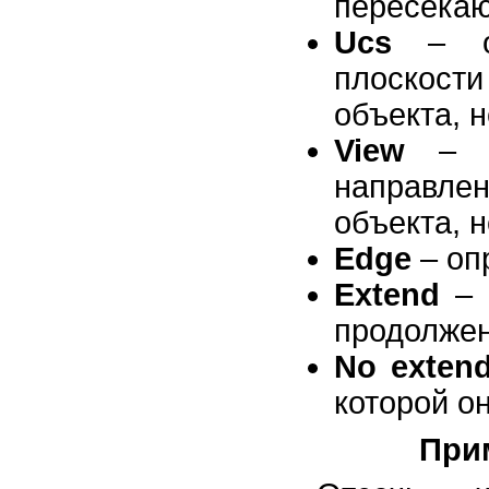
пересекаю
Ucs
– оп
плоскос
объекта, 
View
– оп
направле
объекта, 
Edge
– оп
Extend
– 
продолжен
No exten
которой о
Прим