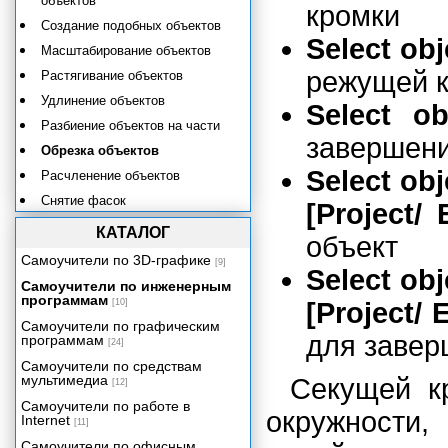
объектов
кромки
Создание подобных объектов
Select obj
Масштабирование объектов
режущей 
Растягивание объектов
Удлинение объектов
Select ob
Разбиение объектов на части
завершени
Обрезка объектов
Select obj
Расчленение объектов
Снятие фасок
[Project/
Рисование округлений
КАТАЛОГ
объект
Пространство и компоновка
Самоучители по 3D-графике
[9]
чертежа
Select obj
Самоучители по инженерным
Формирование трехмерных
программам
[10]
[Project/ 
объектов
Самоучители по графическим
Редактирование в трехмерном
для завер
программам
пространстве
[24]
Самоучители по средствам
Визуализация трехмерных
мультимедиа
Секущей кр
моделей
[12]
Самоучители по работе в
Работа со ссылками
окружности
Internet
[11]
Приложение. Перечень команд.
Самоучители по офисным