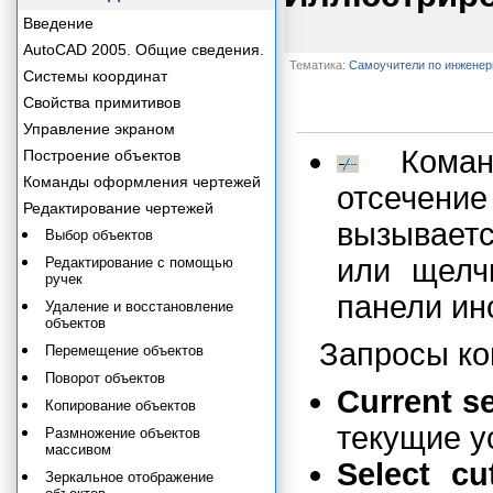
Введение
AutoCAD 2005. Общие сведения.
Тематика:
Самоучители по инжене
Системы координат
Свойства примитивов
Управление экраном
Кома
Построение объектов
Команды оформления чертежей
отсечен
Редактирование чертежей
вызывает
Выбор объектов
или щелч
Редактирование с помощью
ручек
панели ин
Удаление и восстановление
объектов
Запросы к
Перемещение объектов
Поворот объектов
Current s
Копирование объектов
текущие у
Размножение объектов
массивом
Select c
Зеркальное отображение