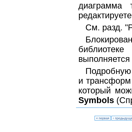
диаграмма 
редактируете
См. разд. "
Блокирова
библиотек
выполняется
Подробную
и трансформ 
который мож
Symbols
(Спр
« первая
‹ предыдущ