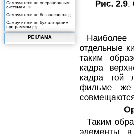
Рис. 2.9
.
Самоучители по операционным
системам
[16]
Самоучители по безопасности
[5]
Самоучители по бухгалтерским
программам
[14]
Наиболее 
РЕКЛАМА
отдельные к
таким образ
кадра верхн
кадра той 
фильме же 
совмещаются
Ор
Таким обра
элементы в