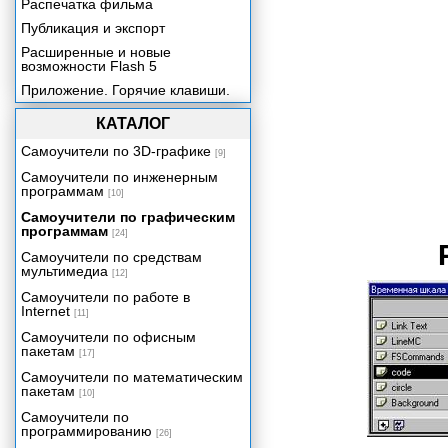
Распечатка фильма
Публикация и экспорт
Расширенные и новые
возможности Flash 5
Приложение. Горячие клавиши.
КАТАЛОГ
Самоучители по 3D-графике
[9]
Самоучители по инженерным
программам
[10]
Самоучители по графическим
программам
[24]
Самоучители по средствам
мультимедиа
[12]
Самоучители по работе в
Internet
[11]
Самоучители по офисным
пакетам
[17]
Самоучители по математическим
пакетам
[10]
Самоучители по
программированию
[26]