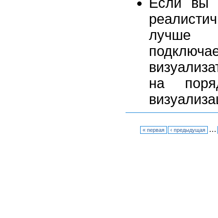
Если вы 
реалисти
лучше 
подклю
визуализа
на поря
визуализа
…
« первая
‹ предыдущая