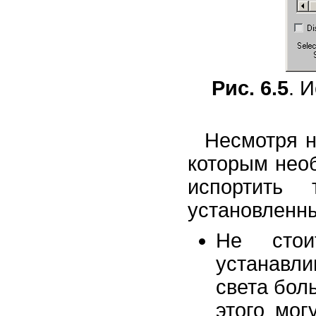
Рис. 6.5
. 
Несмотря н
которым необ
испортить 
установленн
Не стои
устанавл
света бол
этого мог