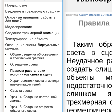
Предисловие
Введение в трехмерную графику
Тематика:
Самоучители по 3D-граф
Основные принципы работы в
3ds max 7
Правила 
Моделирование
Создание трехмерной анимации
Текстурирование объекта
Таким обр
Освещение сцены. Виртуальные
камеры.
света в сц
Общие сведения об освещении
в трехмерной графике
Неудачное р
Освещение сцены
создать сли
Правила расстановки
источников света в сцене
объекты м
Характеристики света и методы
недостаточ
визуализации теней
Съемка сцены
слишком я
Урок 14. Создание настольной
трехмерная 
лампы.
Урок 15. Создание эффекта
геометричес
объемного света.