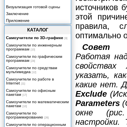
источников 
Визуализация готовой сцены
Заключение
этой причин
Приложение
правила, 
КАТАЛОГ
оптимально о
Самоучители по 3D-графике
[9]
Совет
Самоучители по инженерным
программам
[10]
Работая над
Самоучители по графическим
программам
[24]
свойствах
Самоучители по средствам
мультимедиа
указать, ка
[12]
Самоучители по работе в
какие нет. 
Internet
[11]
Самоучители по офисным
Exclude
(Иск
пакетам
[17]
Parameters
(
Самоучители по математическим
пакетам
[10]
окне (рис
Самоучители по
программированию
[26]
настройки. 
Самоучители по операционным