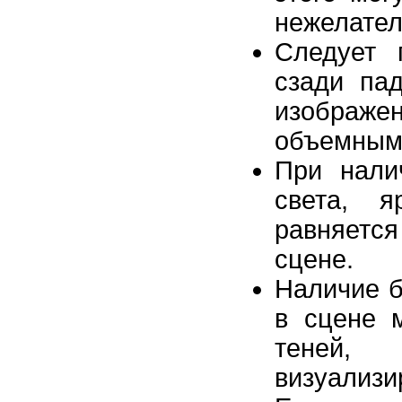
нежелател
Следует 
сзади па
изображ
объемным
При нали
света, я
равняется
сцене.
Наличие б
в сцене 
теней,
визуализи