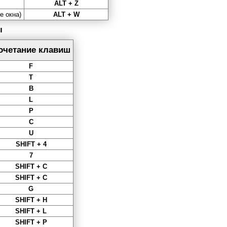
ALT + Z
е окна)
ALT + W
ы
очетание клавиш
F
Т
B
L
Р
С
U
SHIFT + 4
7
SHIFT + C
SHIFT + C
G
SHIFT + H
SHIFT + L
SHIFT + P