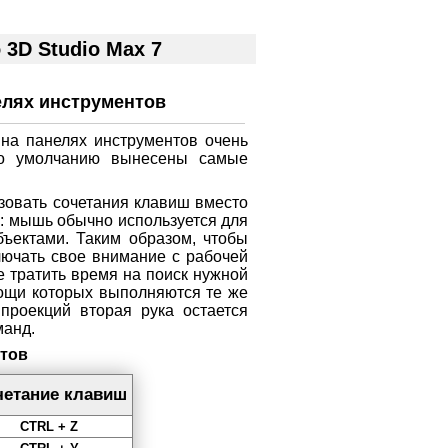
3D Studio Max 7
елях инструментов
 на панелях инструментов очень
по умолчанию вынесены самые
ьзовать сочетания клавиш вместо
о: мышь обычно используется для
бъектами. Таким образом, чтобы
лючать свое внимание с рабочей
е тратить время на поиск нужной
мощи которых выполняются те же
роекций вторая рука остается
манд.
тов
четание клавиш
CTRL + Z