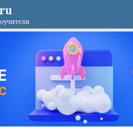
.ru
оучители