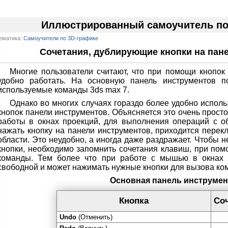
Иллюстрированный самоучитель по 
ематика:
Самоучители по 3D-графике
Сочетания, дублирующие кнопки на пан
Многие пользователи считают, что при помощи кнопок
удобно работать. На основную панель инструментов 
используемые команды 3ds max 7.
Однако во многих случаях гораздо более удобно испол
кнопок панели инструментов. Объясняется это очень прост
работы в окнах проекций, для выполнения операций с о
нажать кнопку на панели инструментов, приходится перек
области. Это неудобно, а иногда даже раздражает. Чтобы н
кнопки, необходимо запомнить сочетания клавиш, при по
команды. Тем более что при работе с мышью в окнах п
свободной и может нажимать нужные кнопки для вызова ко
Основная панель инструмен
Кнопка
Со
Undo
(Отменить)