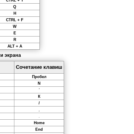
CTRL + Y
Q
H
CTRL + F
W
E
R
ALT + A
и экрана
Сочетание клавиш
Пробел
N
'
К
/
,
.
Home
End