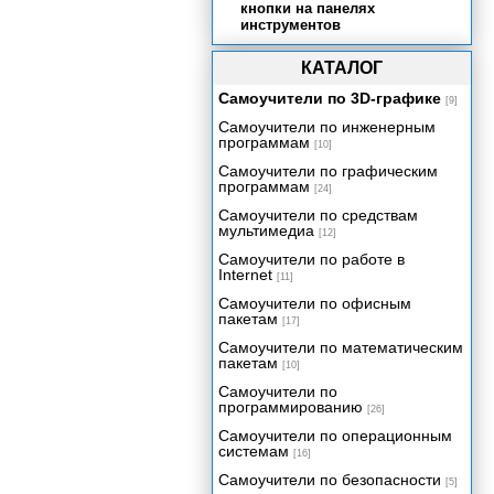
кнопки на панелях
инструментов
КАТАЛОГ
Самоучители по 3D-графике
[9]
Самоучители по инженерным
программам
[10]
Самоучители по графическим
программам
[24]
Самоучители по средствам
мультимедиа
[12]
Самоучители по работе в
Internet
[11]
Самоучители по офисным
пакетам
[17]
Самоучители по математическим
пакетам
[10]
Самоучители по
программированию
[26]
Самоучители по операционным
системам
[16]
Самоучители по безопасности
[5]