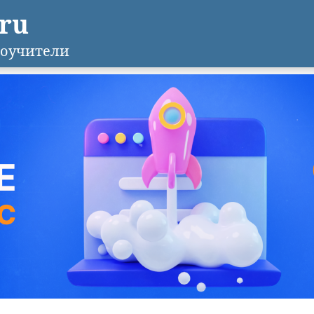
.ru
оучители