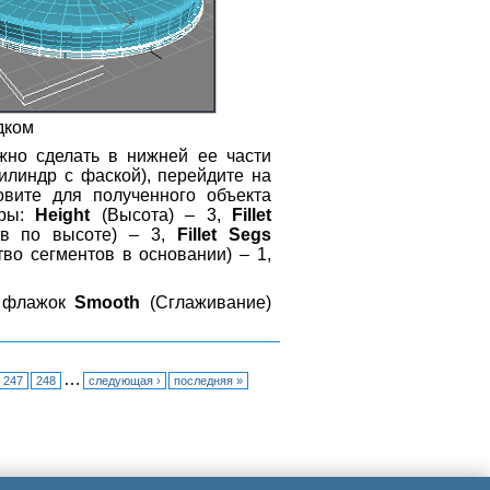
дком
жно сделать в нижней ее части
илиндр с фаской), перейдите на
вите для полученного объекта
тры:
Height
(Высота) – 3,
Fillet
ов по высоте) – 3,
Fillet Segs
во сегментов в основании) – 1,
е флажок
Smooth
(Сглаживание)
…
247
248
следующая ›
последняя »