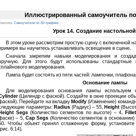
Иллюстрированный самоучитель по 
ематика:
Самоучители по 3D-графике
Урок 14. Создание настольно
В этом уроке рассмотрим простую сцену с включенной 
примере вы научитесь устанавливать освещение в сцене.
Сначала закрепим навыки моделирования и созда
вручную. Для этого будут использованы стандартные
сплайнового моделирования.
Лампа будет состоять из пяти частей: лампочки, плафона
Основание лампы
Для моделирования основания лампы используем 
Cylinder
(Цилиндр с фаской). Создайте в окне проекции об
фаской). Перейдите на вкладку
Modify
(Изменение) командн
следующие параметры:
Radius
(Радиус) – 55,
Height
(Высот
Height Segs
(Количество сегментов по высоте) – 4,
Fill
фаске) – 5,
Cap Segs
(Количество сегментов в основании) 
50. Чтобы объект принял сглаженную форму, установит
(рис. 6.14).