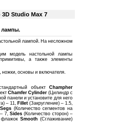
3D Studio Max 7
й лампы.
настольной лампой. На несложном
дим модель настольной лампы
 примитивы, а также элементы
, ножки, основы и включателя.
стандартный объект
Champher
ъект
Chamfer Cylinder
(Цилиндр с
ой панели и установите для него
а) – 11,
Fillet
(Закругление) – 1.5,
etSegs
(Количество сегментов на
– 7,
Sides
(Количество сторон) –
е флажок
Smooth
(Сглаживание)