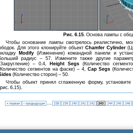
Рис. 6.15
. Основа лампы с обо
Чтобы основание лампы смотрелось реалистично, мо
ободок. Для этого клонируйте объект
Chamfer Cylinder
(Ц
вкладку
Modify
(Изменение) командной панели и устано
больший радиус – 57. Измените также другие параме
(Закругление) – 0.4,
Height Segs
(Количество сегмент
(Количество сегментов на фаске) – 4,
Cap Segs
(Количест
Sides
(Количество сторон) – 50.
Чтобы объект принял сглаженную форму, установит
(рис. 6.15).
…
« первая
‹ предыдущая
238
239
240
241
242
243
244
245
246