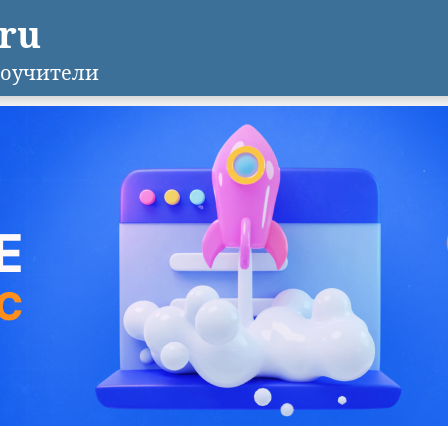
.ru
оучители