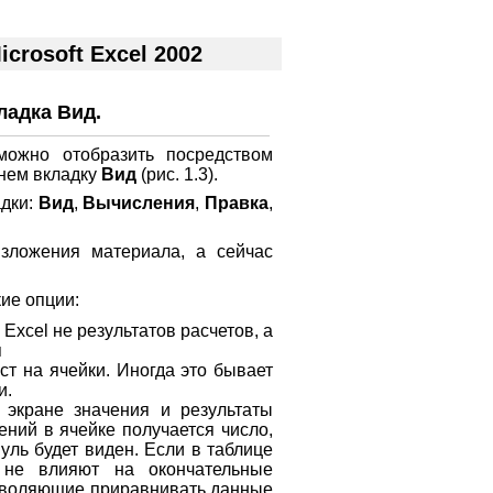
rosoft Excel 2002
ладка Вид.
можно отобразить посредством
 нем вкладку
Вид
(рис. 1.3).
дки:
Вид
,
Вычисления
,
Правка
,
зложения материала, а сейчас
ие опции:
Excel не результатов расчетов, а
я
ст на ячейки. Иногда это бывает
и.
экране значения и результаты
ений в ячейке получается число,
нуль будет виден. Если в таблице
 не влияют на окончательные
озволяющие приравнивать данные