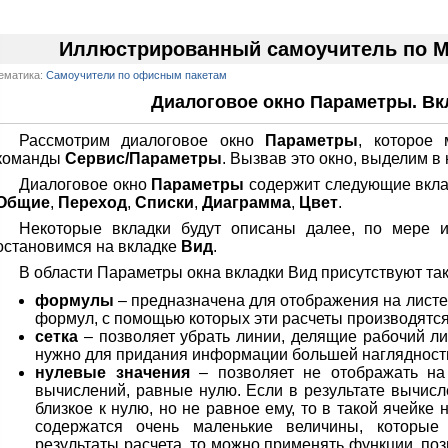
Иллюстрированный самоучитель по Mic
ематика:
Самоучители по офисным пакетам
Диалоговое окно Параметры. Вк
Рассмотрим диалоговое окно
Параметры
, которое 
команды
Сервис/Параметры
. Вызвав это окно, выделим в
Диалоговое окно
Параметры
содержит следующие вкла
Общие
,
Переход
,
Списки
,
Диаграмма
,
Цвет
.
Некоторые вкладки будут описаны далее, по мере и
остановимся на вкладке
Вид
.
В области Параметры окна вкладки Вид присутствуют так
формулы
– предназначена для отображения на листе 
формул, с помощью которых эти расчеты производятс
сетка
– позволяет убрать линии, делящие рабочий ли
нужно для придания информации большей наглядност
нулевые значения
– позволяет не отображать на 
вычислений, равные нулю. Если в результате вычисл
близкое к нулю, но не равное ему, то в такой ячейке 
содержатся очень маленькие величины, которые
результаты расчета, то можно применять функции, п